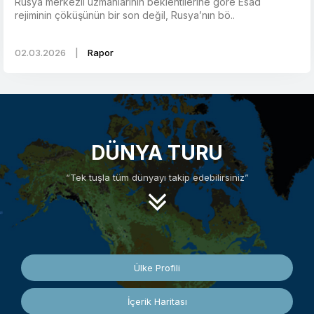
Rusya merkezli uzmanlarının beklentilerine göre Esad
rejiminin çöküşünün bir son değil, Rusya’nın bö..
02.03.2026
|
Rapor
DÜNYA TURU
“Tek tuşla tüm dünyayı takip edebilirsiniz”
Ülke Profili
İçerik Haritası