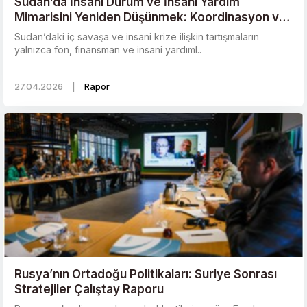
Sudan’da İnsani Durum ve İnsani Yardım
Mimarisini Yeniden Düşünmek: Koordinasyon ve
Lojistik Zorluklara Karşı Öneriler
Sudan’daki iç savaşa ve insani krize ilişkin tartışmaların
yalnızca fon, finansman ve insani yardıml..
27.04.2026
|
Rapor
Rusya’nın Ortadoğu Politikaları: Suriye Sonrası
Stratejiler Çalıştay Raporu