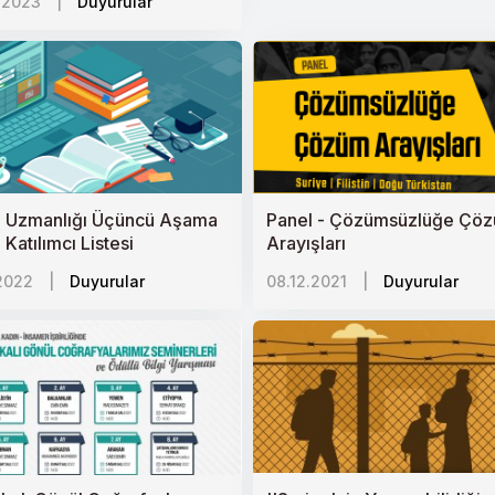
.2023
|
Duyurular
 Uzmanlığı Üçüncü Aşama
Panel - Çözümsüzlüğe Çö
 Katılımcı Listesi
Arayışları
.2022
|
Duyurular
08.12.2021
|
Duyurular