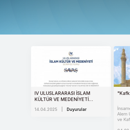
IV ULUSLARARASI İSLAM
"Kafk
KÜLTÜR VE MEDENİYETİ
SEMPOZYUMU “SAVAŞ”
İnsame
14.04.2025
|
Duyurular
Alem U
ve Kaf