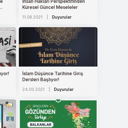
ve
İnsan Hakları Perspektifinden
Küresel Güncel Meseleler
am
11.08.2021
|
Duyurular
ıyor!
İslam Düşünce Tarihine Giriş
Dersleri Başlıyor!
24.03.2021
|
Duyurular