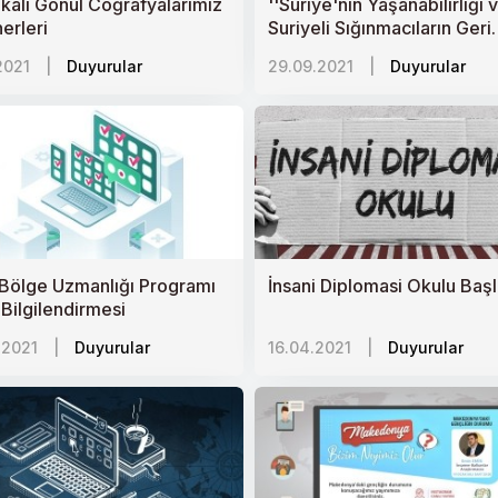
fikalı Gönül Coğrafyalarımız
''Suriye'nin Yaşanabilirliği 
erleri
Suriyeli Sığınmacıların Geri
Dönüşü'' Programı Bu Akş
2021
|
Duyurular
29.09.2021
|
Duyurular
Bölge Uzmanlığı Programı
İnsani Diplomasi Okulu Başl
 Bilgilendirmesi
.2021
|
Duyurular
16.04.2021
|
Duyurular