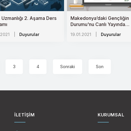
 Uzmanlığı 2. Aşama Ders
Makedonya’daki Gençliğin
amı
Durumu'nu Canlı Yayında
Konuşuyoruz!
.2021
|
Duyurular
19.01.2021
|
Duyurular
3
4
Sonraki
Son
İLETIŞIM
KURUMSAL