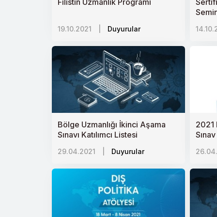
Filistin Uzmanlık Programı
Serti
Semin
19.10.2021
|
Duyurular
14.10.
Bölge Uzmanlığı İkinci Aşama
2021 
Sınavı Katılımcı Listesi
Sınav
29.04.2021
|
Duyurular
26.04