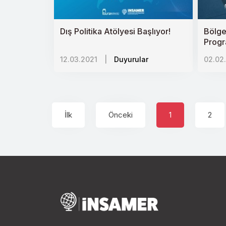
Dış Politika Atölyesi Başlıyor!
Bölge
Progr
12.03.2021
|
Duyurular
02.02
İlk
Önceki
1
2