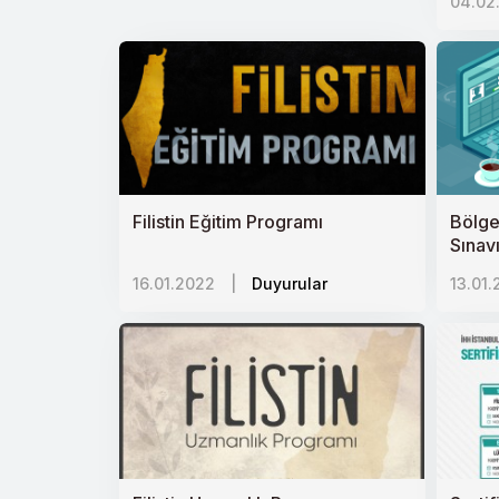
04.02
Filistin Eğitim Programı
Bölge
Sınavı
16.01.2022
|
Duyurular
13.01