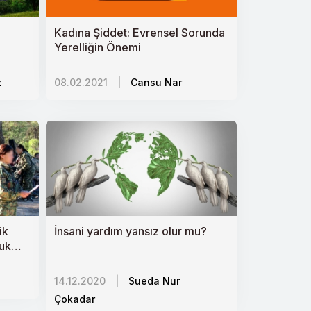
Kadına Şiddet: Evrensel Sorunda
Yerelliğin Önemi
z
08.02.2021
|
Cansu Nar
ik
İnsani yardım yansız olur mu?
uk
14.12.2020
|
Sueda Nur
Çokadar