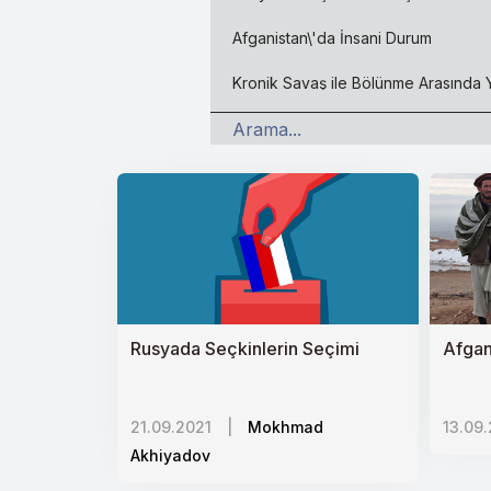
Afganistan\'da İnsani Durum
Kronik Savaş ile Bölünme Arasında
Ermenistanda Siyasi Kutuplaşma
Değişim Koalisyonu ve İsrailde Yen
ABDnin Dönüşen Filistin-İsrail Politik
Çinin Yumuşak Güç Unsurları
İnsani Yardımda Yeni Düzene Doğru
Rusyada Seçkinlerin Seçimi
Afgan
İsrailin Orta Asyadaki Hedefleri
Ermeni Diasporası ve Lobi Faaliyetle
21.09.2021
|
Mokhmad
13.09
İran Kürtleri
Akhiyadov
Kadına Şiddet: Evrensel Sorunda Ye