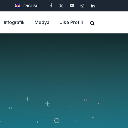
ENGLISH
İnfografik
Medya
Ülke Profili