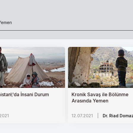
 Yemen
i Dönem
ası
istan\'da İnsani Durum
Kronik Savaş ile Bölünme
Arasında Yemen
ri
.2021
12.07.2021
|
Dr. Riad Domaz
relliğin Önemi