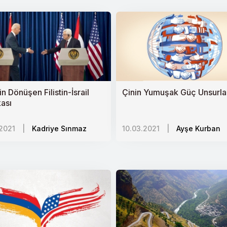
ler: PKK/PYDnin Çocuk Askerleri
 Dönüşen Filistin-İsrail
Çinin Yumuşak Güç Unsurla
n Talepler
kası
.2021
|
Kadriye Sınmaz
10.03.2021
|
Ayşe Kurban