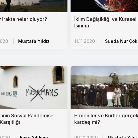
et
r Krizi
 Irakta neler oluyor?
İklim Değişikliği ve Küresel
Isınma
listinin Durumu
2020
|
Mustafa Yıldız
11.11.2020
|
Sueda Nur Çok
 İnşası
ede Öncelikler
şa Çıkma Yöntemleri
rleri
anın Sosyal Pandemisi:
Ermeniler ve Kürtler gerçe
Karşıtlığı
kardeş mi?
.2020
|
Emre Yıldırım
09.10.2020
|
Mustafa Yıldı