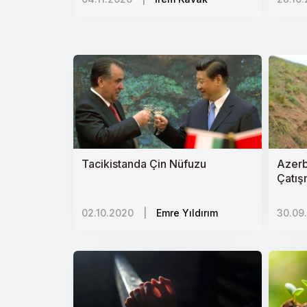
Bahar Kalkanı Harekâtı: Askerî, Siya
"Yüzyılın Anlaşması" Üçüncü İntifaday
Afrika-Avrupa Hattında Müze Diplom
İranda Sistem Krizi Tartışmaları
Keşmirde İhlaller Kaygı Uyandırıyor
Türkiyede Tarım Politikaları ve Arayı
Tacikistanda Çin Nüfuzu
Azerb
Afrikada Yeni Yatırım Alanları: Özel
Çatış
Jeopo
Rusyadaki Ermeni Lobisi ve Medya
02.10.2020
|
Emre Yıldırım
30.09
Balkanların Değişen Siyaseti ve Tür
Çok Denklemli Libya Sorunu ve Tür
70 Yıldır Yok Sayılan İnsanlar: Lübnan