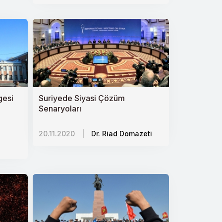
gesi
Suriyede Siyasi Çözüm
Senaryoları
20.11.2020
|
Dr. Riad Domazeti