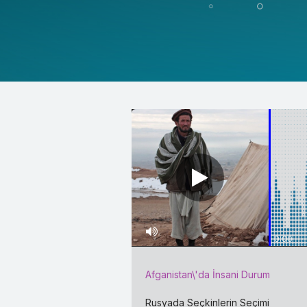
0:00
Afganistan\'da İnsani Durum
Rusyada Seçkinlerin Seçimi