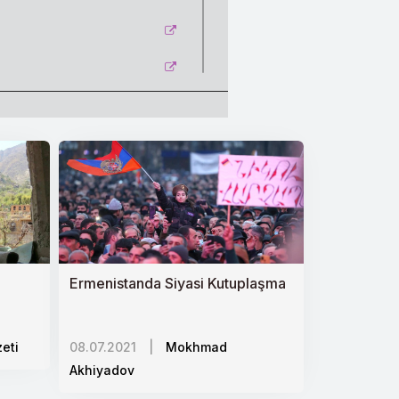
Ermenistanda Siyasi Kutuplaşma
eti
08.07.2021
|
Mokhmad
Akhiyadov