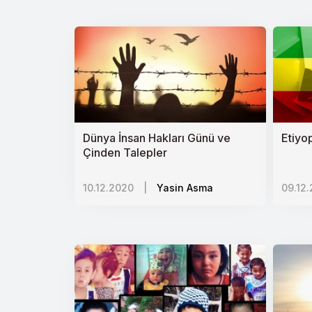
Yoksullukla mücadelede mikrofinans et
Suriye İçin Uluslararası Fon İhtiyac
‘Rus Dünyası Doktrini ve Dış Politik
Türkiye-İsrail Ekonomik İlişkileri (2
Türkiye-BAE İlişkilerinde Yol Ayrımı
Dünya İnsan Hakları Günü ve
Etiyo
Sudanda Seküler Geçiş ve Kutupla
Çinden Talepler
Azerbaycan-Ermenistan Çatışması v
10.12.2020
|
Yasin Asma
09.12
Vicdanlarda Çökmüş Bir Rejimi Siya
İsrail İşgalinde Son Adım: Batı Şerian
Rusyada İslamofobi
Kazakistanda Etnik Gerilimler ve Bölg