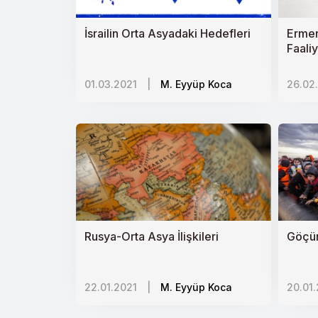
Kırgızistan: Kendi Çocuklarını Yiyen
İsrailin Orta Asyadaki Hedefleri
Ermen
Faaliy
İntihar
01.03.2021
|
M. Eyyüp Koca
26.02
Avrupanın Sosyal Pandemisi: İslam Ka
Ermeniler ve Kürtler gerçekten kar
Küresel Sağlık Sistemi ve Adaletsizl
Tacikistanda Çin Nüfuzu
Azerbaycan-Ermenistan Çatışması v
Sudanı İsrail Eksenine Yakınlaştırma
Rusya-Orta Asya İlişkileri
Göçün
Tacikistan yönetimi devralacak veli
22.01.2021
|
M. Eyyüp Koca
20.01
İnsan Ticareti Bağlamında Pedofili