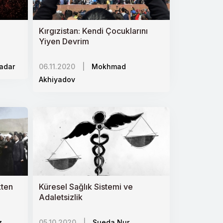
Kırgızistan: Kendi Çocuklarını
Yiyen Devrim
adar
06.11.2020
|
Mokhmad
Akhiyadov
kten
Küresel Sağlık Sistemi ve
Adaletsizlik
z
05.10.2020
|
Sueda Nur