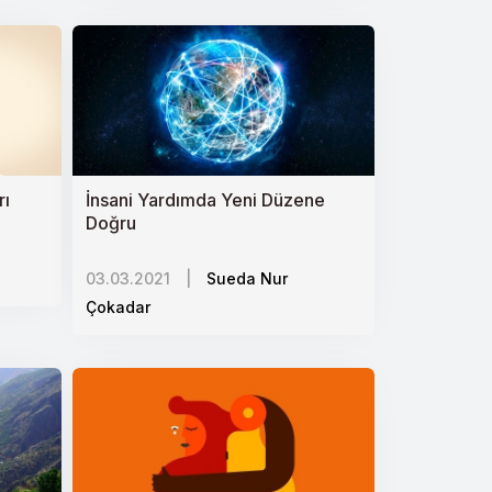
rı
İnsani Yardımda Yeni Düzene
Doğru
03.03.2021
|
Sueda Nur
Çokadar