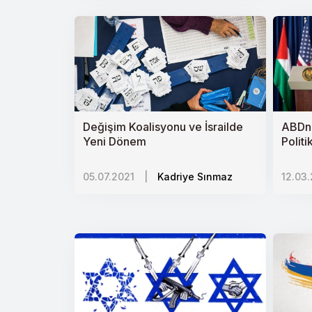
Rusya-Orta Asya İlişkileri
Göçün Kaybolan Çocukları
Silah Tutmaya Zorlanan Minik Beden
İnsani yardım yansız olur mu?
Değişim Koalisyonu ve İsrailde
ABDnin
Yeni Dönem
Dünya İnsan Hakları Günü ve Çinde
Politi
Etiyopyada TPLFnin Düşüşü
05.07.2021
|
Kadriye Sınmaz
12.03
Rusyanın Yahudi Özerk Bölgesi
Suriyede Siyasi Çözüm Senaryoları
Doğu Türkistanlı Çocuklar
Kuzey Irakta neler oluyor?
İklim Değişikliği ve Küresel Isınma