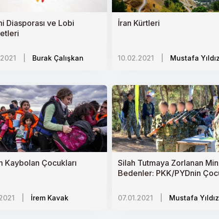
 Devrim
i Diasporası ve Lobi
İran Kürtleri
etleri
.2021
|
Burak Çalışkan
10.02.2021
|
Mustafa Yıldı
rşıtlığı
deş mi?
ik
e Güney Kafkasyada Jeopolitik Dengeler
 Çabaları
 Kaybolan Çocukları
Silah Tutmaya Zorlanan Min
Bedenler: PKK/PYDnin Çoc
ahda mı hazırlanıyor?
Askerleri
.2021
|
İrem Kavak
07.01.2021
|
Mustafa Yıldız