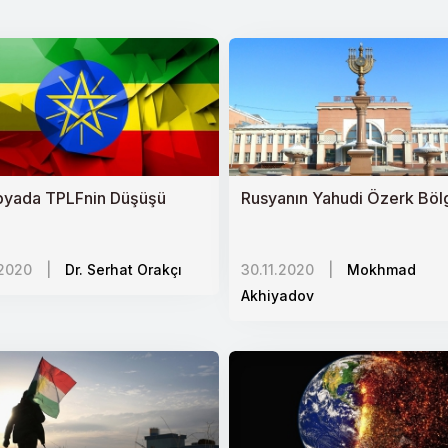
kili bir araç olabilir mi?
ı ve Küresel Çekişme
aya Yansımaları
010-2020)
pyada TPLFnin Düşüşü
Rusyanın Yahudi Özerk Böl
şan Toplum
e Türkiyeye Yansımaları
.2020
|
Dr. Serhat Orakçı
30.11.2020
|
Mokhmad
seten Ayakta Tutmanın Bedeli
Akhiyadov
ın İlhakı
e İstikrarı