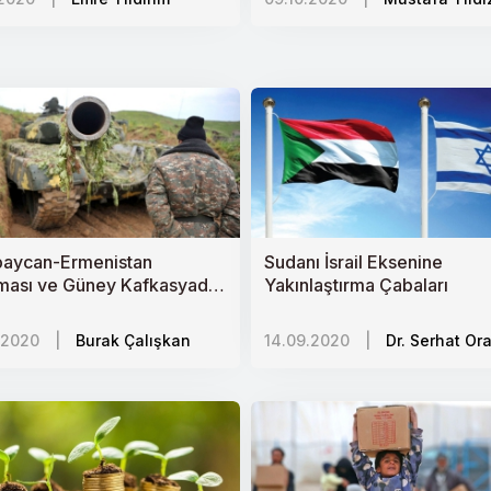
si ve Stratejik Hedefler
ı tetikler mi?
asisi
şlar
aycan-Ermenistan
Sudanı İsrail Eksenine
 Ekonomik Bölgeler
ması ve Güney Kafkasyada
Yakınlaştırma Çabaları
litik Dengeler
 Gücü
.2020
|
Burak Çalışkan
14.09.2020
|
Dr. Serhat Or
kiye
kiye
daki Filistinli Mülteciler