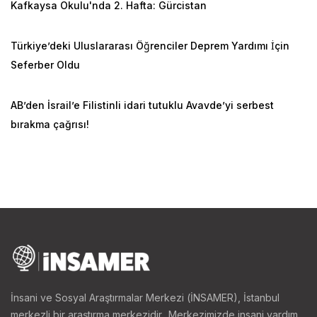
Kafkaysa Okulu'nda 2. Hafta: Gürcistan
Türkiye’deki Uluslararası Öğrenciler Deprem Yardımı İçin
Seferber Oldu
AB’den İsrail’e Filistinli idari tutuklu Avavde’yi serbest
bırakma çağrısı!
İnsani ve Sosyal Araştırmalar Merkezi (İNSAMER), İstanbul
merkezli bir araştırma merkezidir.. Merkezimizde insani yardım,