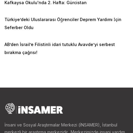
Kafkaysa Okulu'nda 2. Hafta: Gürcistan
Türkiye’deki Uluslararası Öğrenciler Deprem Yardımı İçin
Seferber Oldu
AB’den İsrail’e Filistinli idari tutuklu Avavde’yi serbest
bırakma çağrısı!
İnsani ve Sosyal Araştırmalar Merkezi (İNSAMER), İstanbul
merkezli bir araştırma merkezidir.. Merkezimizde insani yardım,