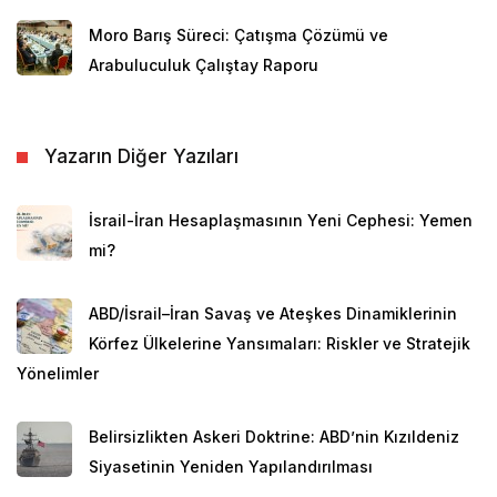
göstermektedir. Okullaşma sürecini ve modern eğitim
Moro Barış Süreci: Çatışma Çözümü ve
sistemini destekleyen Umman devleti, bir yandan
Arabuluculuk Çalıştay Raporu
zenginleşen toplumun ihtiyaçlarına cevap vermek bir
yandan da devletin sosyal hizmetler, bürokrasi ve
teknik eleman ihtiyacını karşılamak için eğitim
Yazarın Diğer Yazıları
yatırımlarını arttırmıştır. Ülkede 1995 yılına kadar
okullaşma oranın artması ve müfredatta dünya ile
İsrail-İran Hesaplaşmasının Yeni Cephesi: Yemen
bütünleşme konusunda yapılan değişikliklerin yanı sıra
mi?
altyapı çalışmaları ve yeni okullar inşa etme
konularında da adımlar atılmıştır. 1995 yılından itibaren
ABD/İsrail–İran Savaş ve Ateşkes Dinamiklerinin
Sultan Kabus’un “Çocuklarımızı ağaçların gölgesinde
Körfez Ülkelerine Yansımaları: Riskler ve Stratejik
de olsa eğitelim” sloganıyla başlattığı kampanya ile yeni
Yönelimler
bir reform dalgası yayılmıştır.
[3]
Umman devletinin kamu harcamaları arasında toplam
Belirsizlikten Askeri Doktrine: ABD’nin Kızıldeniz
eğitim harcamaları GSYİH’nin %5,01’ini teşkil
Siyasetinin Yeniden Yapılandırılması