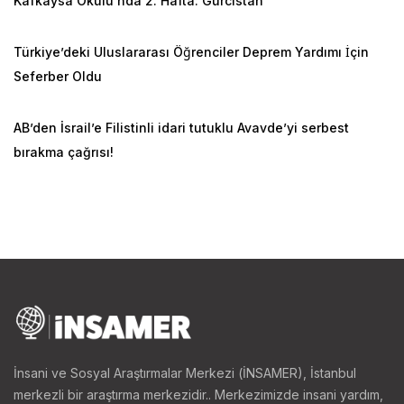
Kafkaysa Okulu'nda 2. Hafta: Gürcistan
uluslararası barışı teşvik etmek, çağdaş dünyanın
gereklerini yerine getirmek ve zorluklarını aşmak,
Türkiye’deki Uluslararası Öğrenciler Deprem Yardımı İçin
Umman toplumunun genel gelişimini sağlamak, İslam
Seferber Oldu
inancının prensiplerini konsolide ederek İslam
dünyasının gelişimine gurur verici bir katkı sağlamak.
AB’den İsrail’e Filistinli idari tutuklu Avavde’yi serbest
[7]
bırakma çağrısı!
Sultan Kabus’un modernleşme ve reformlar
kapsamında eğitim sisteminde yaptığı değişikliklerin
birinci etabı 4, ikinci etabı 6 yıl olmak üzere toplam 10
yıllık bir süreci kapsamaktadır.
[8]
Buna göre ilköğretim
süresi 4 yıl (1-4), ortaöğretim süresi de 6 yıl (5-10)
olarak düzenlenmiştir. İlk ve ortaöğretimdeki müfredat;
Arapça, İngilizce, bilim dersleri, İslami ilimler,
matematik, sosyal dersler, beden eğitimi, müzik ve
İnsani ve Sosyal Araştırmalar Merkezi (İNSAMER), İstanbul
sanat gibi derslerden oluşmaktadır.
[9]
1998-1999
merkezli bir araştırma merkezidir.. Merkezimizde insani yardım,