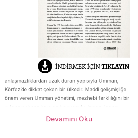
anlaşmazlıklardan uzak duran yapısıyla Umman,
Körfez’de dikkat çeken bir ülkedir. Maddi gelişmişliğe
önem veren Umman yönetimi, mezhebî farklılığını bir
iç barışa dönüştürmeyi başarmıştır. Enerji, finans,
turizm ve deniz kaynakları ile zengin bir ülke olan
Devamını Oku
Umman, Körfez’de sosyal alanda ve eğitimde alanında
geliştirdiği politikalarıyla ciddi bir ilerleme kaydetmiştir.