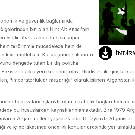
oekonomik ve güvenlik bağlamında
gelerinden biri olan Hint Alt Kıtası’nın
n biridir. Aynı zamanda bazı süper
n hem terörizmle mücadelede hem de
emli bir müttefiktir. Kuruluşundan itibaren
unu dengede tutan bir dış politika
akistan'ı etkileyen iki önemli olay; Hindistan ile giriştiği sü
ilen, "imparatorluklar mezarlığı" olarak bilinen Afganistan
sından hem vatandaşlarıyla olan akrabalık bağları hem de s
 sadece bu hususlardan kaynaklanmamaktadır. Zira 1979 Af
onlarca Afgan mülteci yaşamaktadır. Dolayısıyla Afganistan (
ği ve iç politikasında öncelikli konular arasında yer almakta