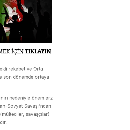
rekli rekabet ve Orta
 ile son dönemde ortaya
ınırı nedeniyle önem arz
gan-Sovyet Savaşı'ndan
mülteciler, savaşçılar)
dır.