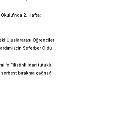
erek bölgesel güvenliği
vcut süreçte arabulucu
Okulu'nda 2. Hafta:
enme ihtimali mevcuttur.
n
österilen Tehrik-i
eki Uluslararası Öğrenciler
 unsurlar ve bu örgütün
rdımı İçin Seferber Oldu
ail’e Filistinli idari tutuklu
 serbest bırakma çağrısı!
irdiği üç işgal
r bölgesidir. 1893’te
si İngilizlerin
rına dâhil edilmiştir. Bu
liğin fazla olduğu tipik