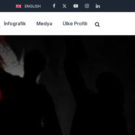
ENGLISH
İnfografik
Medya
Ülke Profili