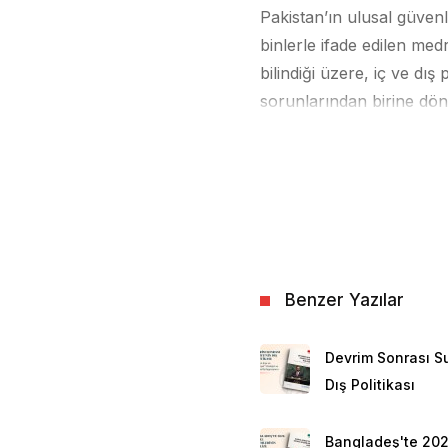
Pakistan’ın ulusal güvenli
binlerle ifade edilen me
bilindiği üzere, iç ve dış 
sorunlarından birine dön
başlatılan çatışmalara da
11 Eylül 2001 İkiz Kule s
devlet-dışı silahlı aktörl
Hattı kaynaklı sınır prob
örgütler; diğer kısmı ise 
ulusal güvenliğini derinde
Benzer Yazılar
Ekim 2025’te Taliban yön
Hayber Pahtunhva ile kom
Devrim Sonrası Su
karşılıklı ateş açılması h
Dış Politikası
ağır topçu atışları gözl
sivil tesisler zarar görmü
Bangladeş'te 20