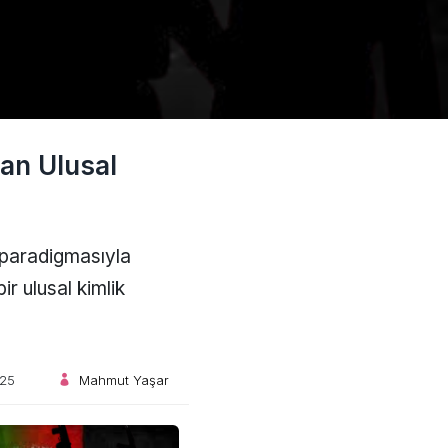
tan Ulusal
k paradigmasıyla
r ulusal kimlik
25
Mahmut Yaşar