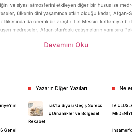
ğini ve siyasi atmosferini etkileyen diğer bir husus ise medr
dreseler, ülkenin dini yaşamında etkin olduğu kadar, Afgan-
politikasında da önemli bir araçtır. Lal Mescidi katliamıyla bir
üşen medreseler, Afganistan’daki çatışmaların yanı sıra Paki
 savaşçı temin etme görevini üstlenmiştir.
Devamını Oku
aldırıları sonrası oluşan uluslararası ortam ve Pakistan’daki 
eri ortaya çıkarmıştır. Bu aktörlerden bir kısmı (ekseriyetle 
leminden dolayı ortaya çıkan) Tehrik-i Taliban Pakistan (TTP
terör eylemleri yapan örgütler eliyle ülkeyi kısa süreli bir i
n etkilemiştir.
Yazarın Diğer Yazıları
Nele
etimindeki Afganistan ile Pakistan arasında, Durand Hattı 
şu kabile bölgelerinde artan sınır çatışmaları meydana gel
riye'nin
Irak’ta Siyasi Geçiş Süreci:
IV ULUSL
aricinde, insansız hava araçlarıyla gerçekleştirilen hava sald
İç Dinamikler ve Bölgesel
MEDENİY
emlenmiştir. Çatışmalar sonucunda sivil kayıplar ve yaralanm
Rekabet
ş, ticari geçişler kısıtlanmıştır. Ancak gerilimin en önemli boy
26 Genel
İnsamer'd