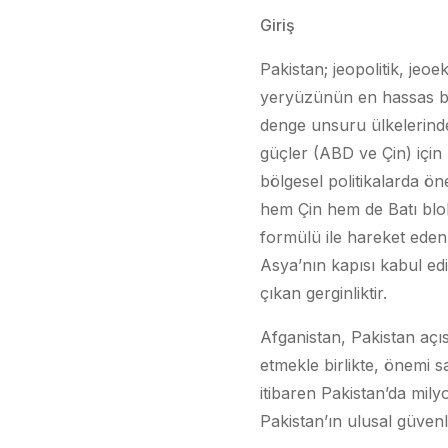
Giriş
Pakistan; jeopolitik, je
yeryüzünün en hassas böl
denge unsuru ülkelerinde
güçler (ABD ve Çin) içi
bölgesel politikalarda ön
hem Çin hem de Batı blok
formülü ile hareket eden P
Asya’nın kapısı kabul ed
çıkan gerginliktir.
Afganistan, Pakistan açı
etmekle birlikte, önemi
itibaren Pakistan’da mily
Pakistan’ın ulusal güvenli