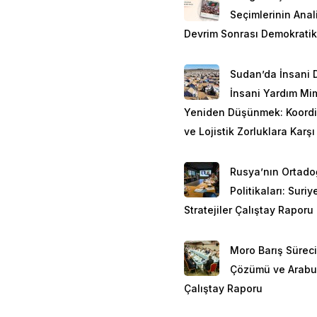
aktörlere dayalı krizin y
Seçimlerinin Anali
derinden etkileme potansi
Devrim Sonrası Demokratik
ülkeler vesilesiyle sükû
Sudan’da İnsani 
Bu çalışma, Pakistan ile
İnsani Yardım Mim
Taliban Pakistan’ın (Pak
Yeniden Düşünmek: Koord
Pakistan-Afganistan ilişki
ve Lojistik Zorluklara Karşı
Rusya’nın Ortad
Kabileler Bölgesi Ve Paki
Politikaları: Suri
Stratejiler Çalıştay Raporu
İngilizlerin Afganistan’ı
operasyonunda askerî anl
Moro Barış Süreci
İngiltere ile Afganistan 
Çözümü ve Arabu
hâkimiyetine geçmiş, sonr
Çalıştay Raporu
gelişme aynı zamanda Afgan