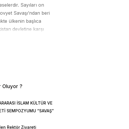
eselerdir. Sayıları on
Sovyet Savaşı’ndan beri
likte ülkenin başlıca
stan devletine karşı
bu gelişmeler, ülkede
geri kalmışlık ve Durand
/Pakistan Talibanı) gibi
ç savaşa sürüklemiş ve
r Oluyor ?
boyunca ve Belucistan,
miştir. Bu çatışmalarda
ARARASI İSLAM KÜLTÜR VE
ırıları ve bazı bölgelerde
ETİ SEMPOZYUMU “SAVAŞ”
alar yaşanmış; evler ve
utu, devlet-dışı silahlı
en Rektör Ziyareti