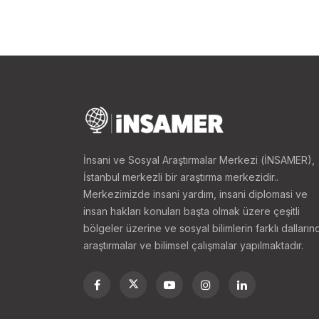
bir Müslüman ülke olan P
hem bazı Peştunların Afg
saymasından dolayı gergin
Pakistan’ın ilişkilerinin b
Pakistan yönetimi, Afgani
(Hayber Pahtunhva) ve Fe
işlerini kabilelerin yönet
konfederasyonu olan "cir
İnsani ve Sosyal Araştırmalar Merkezi (İNSAMER),
Müslümanlardan, geriye k
İstanbul merkezli bir araştırma merkezidir..
ile bu iki bölge (Kuzeybatı
Merkezimizde insani yardım, insani diplomasi ve
insan hakları konuları başta olmak üzere çeşitli
Kuzeybatı Sınır Eyaleti 
bölgeler üzerine ve sosyal bilimlerin farklı dalların
olmuştur. Bölgeden kabil
araştırmalar ve bilimsel çalışmalar yapılmaktadır.
Celaleddin Hakkani’nin k
başından itibaren cepheye
sürdürmüştür. ABD’nin 11