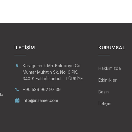
akistan İslam Cumhuriyeti ile kabileler arasında, Pakistan
anistan ile birleşme isteği hem de Afganistan’ın bu bölgeyi 
lik ve çatışmalar yaşanmıştır. Nitekim bu bölge üzerindeki ih
elirleyici etkeni olmuştur.
stan’ın Pakistan’ın bağımsızlığını tanımasından sonra Kuzey
deral Yönetilen Kabile Alanlarına (FATA) özerklik vermiş v
İLETIŞIM
KURUMSAL
imine bırakmıştır. Bölgenin yönetimini kabile liderleri ve bölg
ga" üstlenmiştir. Bölgenin etno-dinî kimliği neredeyse ta
Karagümrük Mh. Kaleboyu Cd.
Hakkımızda
alan az kesim ise Şiiler ve Sihlerden oluşmaktadır. 2018’d
Muhtar Muhittin Sk. No. 6 PK.
34091 Fatih/İstanbul - TÜRKİYE
 Sınır Eyaleti ve FATA) birleştirilmiştir.
Etkinlikler
+90 539 962 97 39
ve Kabileler Bölgesi, Afgan-Sovyet Savaşı’nda cephenin ger
Basın
da
e mensubu savaşçılar ve medrese öğrencileri Afgan savaşına
info@insamer.com
İletişim
urduğu ve Taliban’ın arka bahçesi olarak adlandırılan Hak
 insan göndermiş, sınırın diğer tarafında yaşayan akrabalar
 Eylül saldırılarının ardından Afganistan’a yönelik başlattı