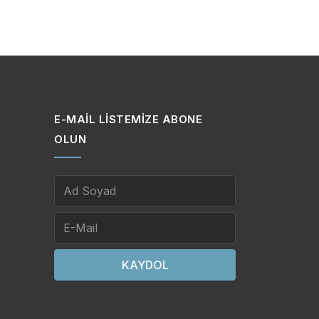
’ın kuruluşundan sonra
kendi toprağı
tilaf, Afganistan ile
batı Sınır Eyaleti
e bu bölgelerin iç
E-MAIL LISTEMIZE ABONE
eye has kabile
OLUN
mamen Peştun ve Sünni
e yapılan bir düzenleme
i hattı konumunda
 katılmıştır. Bilhassa
kaniye Medresesi, savaşın
KAYDOL
ı ile bağlarını
ğı askerî operasyondan