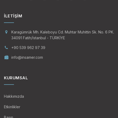
İLETIŞIM
Karagümrük Mh. Kaleboyu Cd. Muhtar Muhittin Sk. No. 6 PK.
34091 Fatih/İstanbul - TÜRKİYE
+90 539 962 97 39
info@insamer.com
KURUMSAL
Hakkımızda
Etkinlikler
Basın