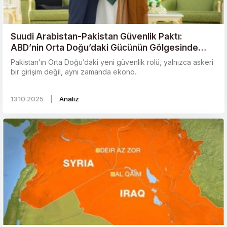
Suudi Arabistan-Pakistan Güvenlik Paktı:
ABD’nin Orta Doğu’daki Gücünün Gölgesinde
Yeni Bir Yönelim Mi?
Pakistan’ın Orta Doğu’daki yeni güvenlik rolü, yalnızca askeri
bir girişim değil, aynı zamanda ekono..
13.10.2025
|
Analiz