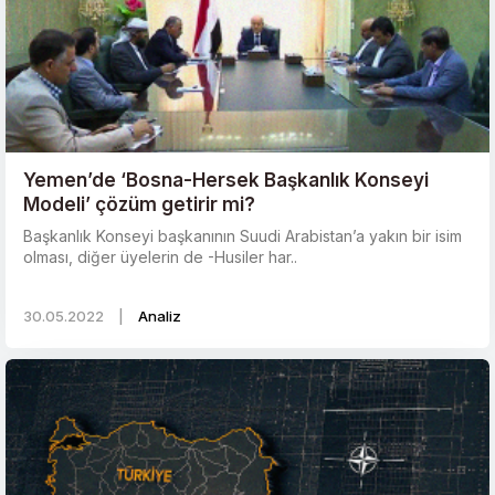
Yemen’de ‘Bosna-Hersek Başkanlık Konseyi
Modeli’ çözüm getirir mi?
Başkanlık Konseyi başkanının Suudi Arabistan’a yakın bir isim
olması, diğer üyelerin de -Husiler har..
30.05.2022
|
Analiz