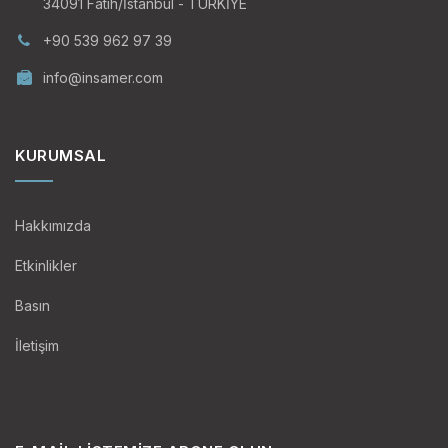
34091 Fatih/İstanbul - TÜRKİYE
+90 539 962 97 39
info@insamer.com
KURUMSAL
Hakkımızda
Etkinlikler
Basın
İletişim