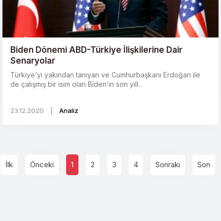
Biden Dönemi ABD-Türkiye İlişkilerine Dair
Senaryolar
Türkiye’yi yakından tanıyan ve Cumhurbaşkanı Erdoğan ile
de çalışmış bir isim olan Biden’ın son yıll..
23.12.2020
|
Analiz
İlk
Önceki
1
2
3
4
Sonraki
Son