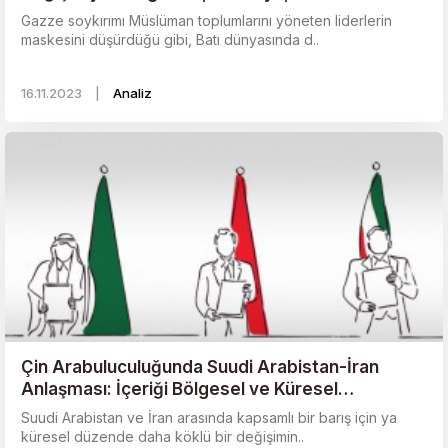
ABD’ye Etkileri
Gazze soykırımı Müslüman toplumlarını yöneten liderlerin
maskesini düşürdüğü gibi, Batı dünyasında d..
16.11.2023
|
Analiz
Çin Arabuluculuğunda Suudi Arabistan-İran
Anlaşması: İçeriği Bölgesel ve Küresel
Jeopolitiğe Etkileri ve Çıkmazları
Suudi Arabistan ve İran arasında kapsamlı bir barış için ya
küresel düzende daha köklü bir değişimin..