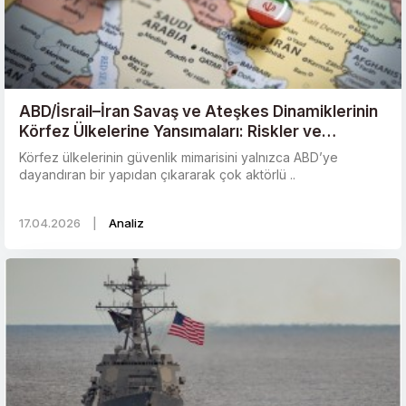
ABD/İsrail–İran Savaş ve Ateşkes Dinamiklerinin
Körfez Ülkelerine Yansımaları: Riskler ve
Stratejik Yönelimler
Körfez ülkelerinin güvenlik mimarisini yalnızca ABD’ye
dayandıran bir yapıdan çıkararak çok aktörlü ..
17.04.2026
|
Analiz