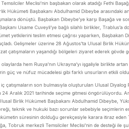
Temsilciler Meclisi’nin başbakan olarak atadığı Fethi Başağ
irlik Hükümeti Başbakanı Abdulhamid Dibeybe arasındaki an
atışmalara dönüştü. Başbakan Dibeybe’ye karşı Başağa ve s
 Başkanı Usame Cuveyli’ye bağlı silahlı birlikler, Trablus’a d
et yetkilerini teslim etmesi çağrısı yaparken, Başbakan D
çladı. Gelişmeler üzerine 28 Ağustos’ta Ulusal Birlik Hükü
at çatışmaların yaşandığı bölgeleri ziyaret ederek gövde g
olaylarda hem Rusya’nın Ukrayna’yı işgaliyle birlikte arta
rin güç ve nüfuz mücadelesi gibi farklı unsurların etkili old
i iç çatışmaların son bulmasıyla oluşturulan Ulusal Diyal
 24 Aralık 2021 tarihinde seçime gitmesi öngörülüyordu. A
 Ulusal Birlik Hükümeti Başbakanı Abdulhamid Dibeybe, Yük
eği, teknik ve hukuki bazı sorunlar sebebiyle seçimlerin er
ükümetin süresinin dolduğu gerekçesiyle karara itiraz eden
ağa, Tobruk merkezli Temsilciler Meclisi’nin de desteği ile şu