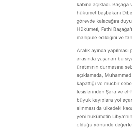
kabine açıkladı. Başağa
hükümet başbakanı Dibey
görevde kalacağını duyur
Hükümeti, Fethi Başağa’nı
manipüle edildiğini ve ta
Aralık ayında yapılması p
arasında yaşanan bu siyas
üretiminin durmasına seb
açıklamada, Muhammed el-
kapattığı ve mücbir sebe
tesislerinden Şara ve el-
büyük kayıplara yol açan
alınması da ülkedeki kao
yeni hükümetin Libya’nın
olduğu yönünde değerlen