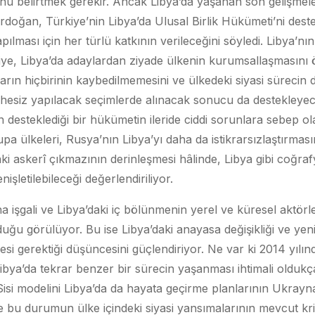
uğunu belirtmek gerekir. Ancak Libya’da yaşanan son gelişmel
ğan, Türkiye’nin Libya’da Ulusal Birlik Hükümeti’ni destek
pılması için her türlü katkının verileceğini söyledi. Libya’n
e, Libya’da adaylardan ziyade ülkenin kurumsallaşmasını ö
rın hiçbirinin kaybedilmemesini ve ülkedeki siyasi sürecin d
esiz yapılacak seçimlerde alınacak sonucu da destekleyec
 desteklediği bir hükümetin ileride ciddi sorunlara sebep ola
pa ülkeleri, Rusya’nın Libya’yı daha da istikrarsızlaştırmas
 askerî çıkmazının derinleşmesi hâlinde, Libya gibi coğrafy
nişletilebileceği değerlendiriliyor.
işgali ve Libya’daki iç bölünmenin yerel ve küresel aktörl
duğu görülüyor. Bu ise Libya’daki anayasa değişikliği ve ye
esi gerektiği düşüncesini güçlendiriyor. Ne var ki 2014 yılı
ibya’da tekrar benzer bir sürecin yaşanması ihtimali olduk
 Sisi modelini Libya’da da hayata geçirme planlarının Ukrayna’
 ve bu durumun ülke içindeki siyasi yansımalarının mevcut kriz