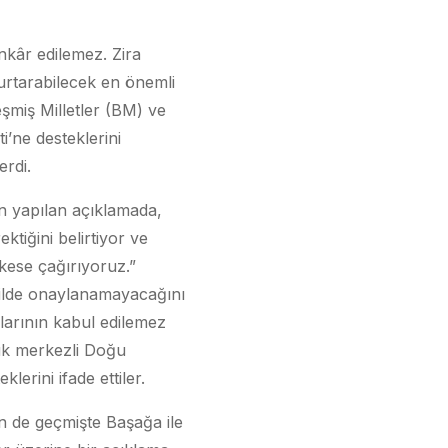
inkâr edilemez. Zira
kurtarabilecek en önemli
eşmiş Milletler (BM) ve
i’ne desteklerini
erdi.
an yapılan açıklamada,
tiğini belirtiyor ve
kese çağırıyoruz.”
ekilde onaylanamayacağını
ıklarının kabul edilemez
uk merkezli Doğu
lerini ifade ettiler.
n de geçmişte Başağa ile