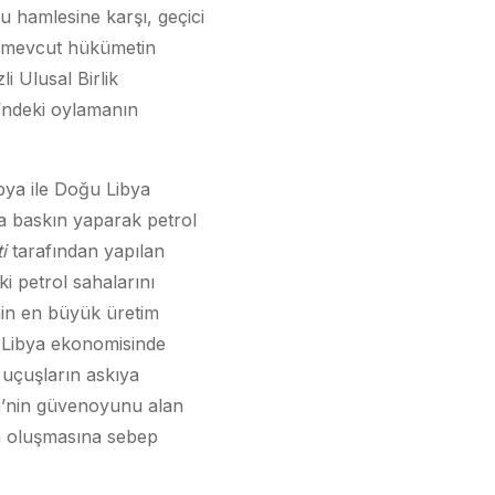
bu hamlesine karşı, geçici
r mevcut hükümetin
 Ulusal Birlik
i’ndeki oylamanın
ibya ile Doğu Libya
ına baskın yaparak petrol
i
tarafından yapılan
i petrol sahalarını
nin en büyük üretim
. Libya ekonomisinde
 uçuşların askıya
si’nin güvenoyunu alan
am oluşmasına sebep