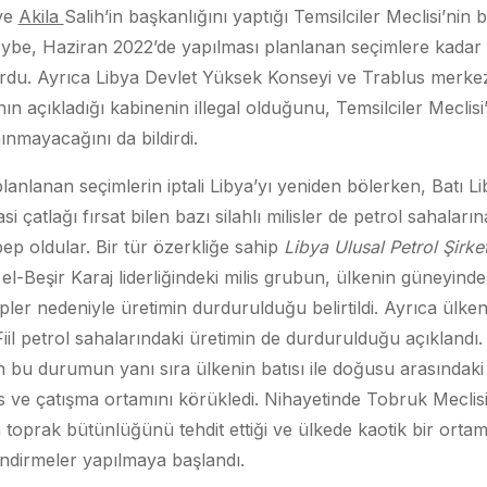
 ve
Akila
Salih’in başkanlığını yaptığı Temsilciler Meclisi’nin 
be, Haziran 2022’de yapılması planlanan seçimlere kada
du. Ayrıca Libya Devlet Yüksek Konseyi ve Trablus merkezli
n açıkladığı kabinenin illegal olduğunu, Temsilciler Meclis
nınmayacağını da bildirdi.
lanlanan seçimlerin iptali Libya’yı yeniden bölerken, Batı L
i çatlağı fırsat bilen bazı silahlı milisler de petrol sahalar
ep oldular. Bir tür özerkliğe sahip
Libya Ulusal Petrol Şirket
Beşir Karaj liderliğindeki milis grubun, ülkenin güneyindek
pler nedeniyle üretimin durdurulduğu belirtildi. Ayrıca ülke
Fiil petrol sahalarındaki üretimin de durdurulduğu açıklandı
 bu durumun yanı sıra ülkenin batısı ile doğusu arasındaki
s ve çatışma ortamını körükledi. Nihayetinde Tobruk Mecli
 toprak bütünlüğünü tehdit ettiği ve ülkede kaotik bir ort
dirmeler yapılmaya başlandı.