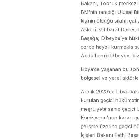
Bakanı, Tobruk merkezli 
BM’nin tanıdığı Ulusal B
kişinin öldüğü silahlı ç
Askerî İstihbarat Dairesi
Başağa, Dibeybe’ye hüküm
darbe hayali kurmakla su
Abdulhamid Dibeybe, bizz
Libya’da yaşanan bu son 
bölgesel ve yerel aktörle
Aralık 2020’de Libya’dak
kurulan geçici hükümetin
meşruiyete sahip geçici
Komisyonu’nun kararı ger
gelişme üzerine geçici h
İçişleri Bakanı Fethi Baş