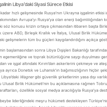
linin Libya’daki Siyasi Sürece Etkisi
 kadar hızlı gelişmesinde Rusya’nın Ukrayna işgalinin etkisi 
 bakımından Avrupa’yı Rusya’ya olan enerji bağımlılığından 
aki söz konusu krizin ortaya çıkmasından itibaren başta Birl
 üzere ABD, Birleşik Krallık ve İtalya, Ulusal Birlik Hükümet
daki gelişmelerin tüm bu güçleri kaygılandırdığını açıkça göst
nin başlamasından sonra Libya Dışişleri Bakanlığı tarafınd
 egemenliğine ve toprak bütünlüğüne saygı duyulması gerek
dan ve işgal altındaki Kırım’dan askerlerini çekmeye ve ateş
Libya ayrıca Donetsk ve Luhansk’ın bağımsızlığının hiçbir ş
Libya’daki
Wagner
gibi güvenlik şirketlerinin yasa dışı varl
u Ulusal Birlik Hükümeti’nin bu açıklamasına rağmen Tobr
araftarları, özellikle sosyal medya aracılığıyla Rusya’ya destek
eybe liderliğindeki meşru hükümeti destekleyen Türkiye’ni