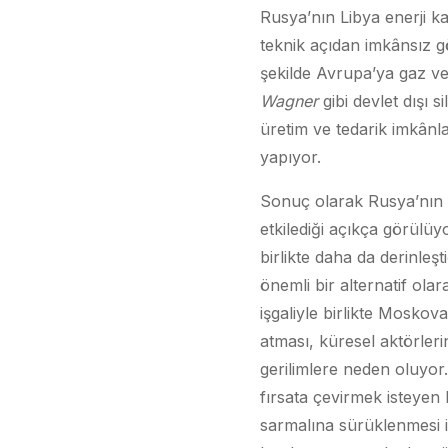
Rusya’nın Libya enerji k
teknik açıdan imkânsız g
şekilde Avrupa’ya gaz ve
Wagner
gibi devlet dışı s
üretim ve tedarik imkânl
yapıyor.
Sonuç olarak Rusya’nın Uk
etkilediği açıkça görülüy
birlikte daha da derinleş
önemli bir alternatif olar
işgaliyle birlikte Mosko
atması, küresel aktörleri
gerilimlere neden oluyor
fırsata çevirmek isteyen 
sarmalına sürüklenmesi i