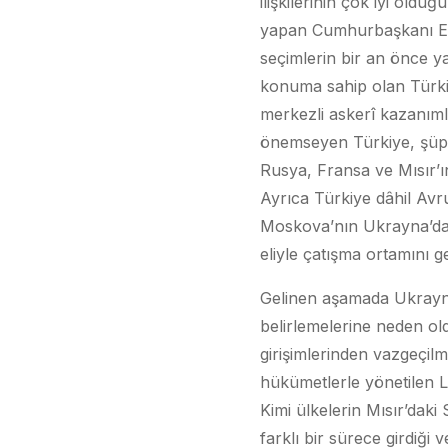
ilişkilerinin çok iyi old
yapan Cumhurbaşkanı Erdo
seçimlerin bir an önce ya
konuma sahip olan Türkiy
merkezli askerî kazanımla
önemseyen Türkiye, şüph
Rusya, Fransa ve Mısır’ın
Ayrıca Türkiye dâhil Avru
Moskova’nın Ukrayna’daki
eliyle çatışma ortamını ge
Gelinen aşamada Ukrayna 
belirlemelerine neden ol
girişimlerinden vazgeçilm
hükümetlerle yönetilen L
Kimi ülkelerin Mısır’daki
farklı bir sürece girdiği