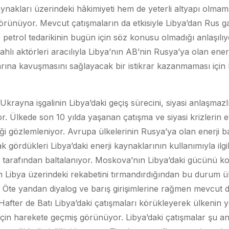
aynakları üzerindeki hâkimiyeti hem de yeterli altyapı olma
örünüyor. Mevcut çatışmaların da etkisiyle Libya’dan Rus ga
 petrol tedarikinin bugün için söz konusu olmadığı anlaşılı
ilahlı aktörleri aracılıyla Libya’nın AB’nin Rusya’ya olan ener
arına kavuşmasını sağlayacak bir istikrar kazanmaması için 
rayna işgalinin Libya’daki geçiş sürecini, siyasi anlaşmazlı
or. Ülkede son 10 yılda yaşanan çatışma ve siyasi krizlerin et
tiği gözlemleniyor. Avrupa ülkelerinin Rusya’ya olan enerji ba
ak gördükleri Libya’daki enerji kaynaklarının kullanımıyla ilgil
va tarafından baltalanıyor. Moskova’nın Libya’daki gücünü 
n Libya üzerindeki rekabetini tırmandırdığından bu durum ül
. Öte yandan diyalog ve barış girişimlerine rağmen mevcut d
Hafter de Batı Libya’daki çatışmaları körükleyerek ülkenin y
çin harekete geçmiş görünüyor. Libya’daki çatışmalar şu an