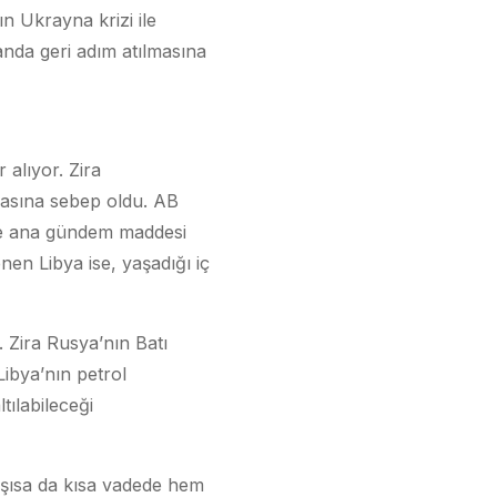
ın Ukrayna krizi ile
anda geri adım atılmasına
 alıyor. Zira
masına sebep oldu. AB
kte ana gündem maddesi
enen Libya ise, yaşadığı iç
r. Zira Rusya’nın Batı
Libya’nın petrol
tılabileceği
taşısa da kısa vadede hem