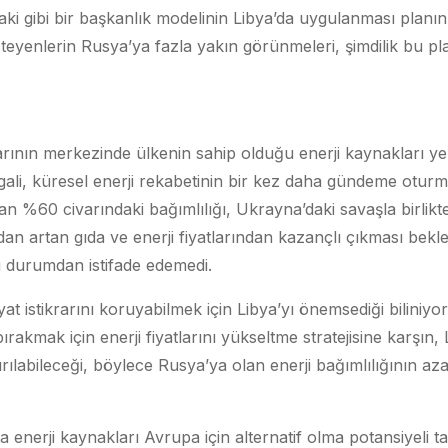
’daki gibi bir başkanlık modelinin Libya’da uygulanması planın
steyenlerin Rusya’ya fazla yakın görünmeleri, şimdilik bu pl
arının merkezinde ülkenin sahip olduğu enerji kaynakları yer
ali, küresel enerji rekabetinin bir kez daha gündeme otur
lan %60 civarındaki bağımlılığı, Ukrayna’daki savaşla birli
ndan artan gıda ve enerji fiyatlarından kazançlı çıkması bekl
bu durumdan istifade edemedi.
fiyat istikrarını koruyabilmek için Libya’yı önemsediği biliniyo
akmak için enerji fiyatlarını yükseltme stratejisine karşın, 
ırılabileceği, böylece Rusya’ya olan enerji bağımlılığının azal
 enerji kaynakları Avrupa için alternatif olma potansiyeli 