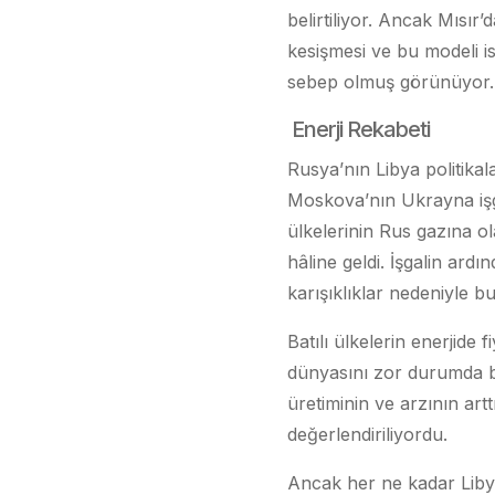
belirtiliyor. Ancak Mısır
kesişmesi ve bu modeli i
sebep olmuş görünüyor.
Enerji Rekabeti
Rusya’nın Libya politikal
Moskova’nın Ukrayna işg
ülkelerinin Rus gazına o
hâline geldi. İşgalin ardı
karışıklıklar nedeniyle 
Batılı ülkelerin enerjide 
dünyasını zor durumda bır
üretiminin ve arzının artt
değerlendiriliyordu.
Ancak her ne kadar Libya