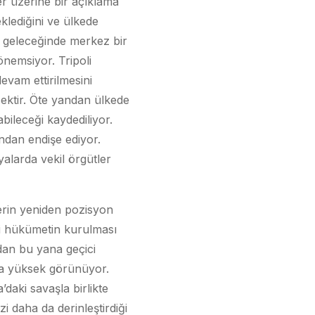
er üzerine bir açıklama
lediğini ve ülkede
ın geleceğinde merkez bir
nemsiyor. Tripoli
evam ettirilmesini
ektir. Öte yandan ülkede
bileceği kaydediliyor.
ından endişe ediyor.
alarda vekil örgütler
erin yeniden pozisyon
ni hükümetin kurulması
ndan bu yana geçici
ça yüksek görünüyor.
daki savaşla birlikte
i daha da derinleştirdiği