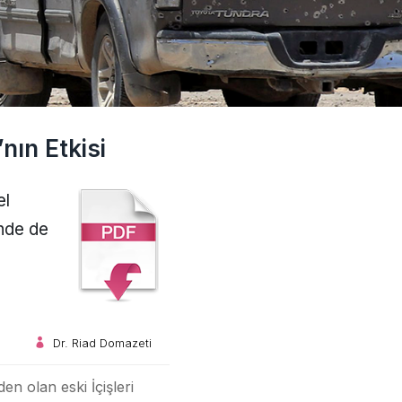
nın Etkisi
el
inde de
Dr. Riad Domazeti
n olan eski İçişleri