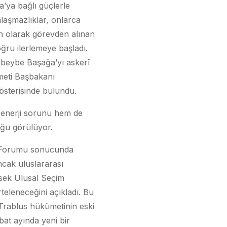
a’ya bağlı güçlerle
laşmazlıklar, onlarca
on olarak görevden alınan
oğru ilerlemeye başladı.
ibeybe Başağa’yı askerî
meti Başbakanı
österisinde bulundu.
n enerji sorunu hem de
uğu görülüyor.
og Forumu sonucunda
ncak uluslararası
sek Ulusal Seçim
teleneceğini açıkladı. Bu
 Trablus hükümetinin eski
bat ayında yeni bir