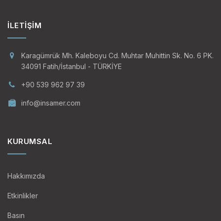
İLETIŞIM
Karagümrük Mh. Kaleboyu Cd. Muhtar Muhittin Sk. No. 6 PK.
34091 Fatih/İstanbul - TÜRKİYE
+90 539 962 97 39
info@insamer.com
KURUMSAL
Hakkımızda
Etkinlikler
Basın