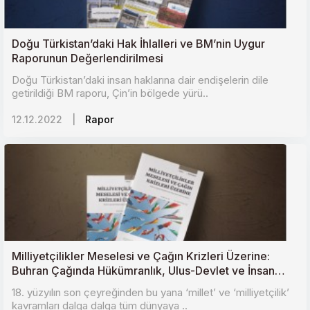
Doğu Türkistan’daki Hak İhlalleri ve BM’nin Uygur
Raporunun Değerlendirilmesi
Doğu Türkistan’daki insan haklarına dair endişelerin dile
getirildiği BM raporu, Çin’in bölgede yürü..
12.12.2022
|
Rapor
Milliyetçilikler Meselesi ve Çağın Krizleri Üzerine:
Buhran Çağında Hükümranlık, Ulus-Devlet ve İnsan
Onuru
18. yüzyılın son çeyreğinden bu yana ‘millet’ ve ‘milliyetçilik’
kavramları dalga dalga tüm dünyaya ..