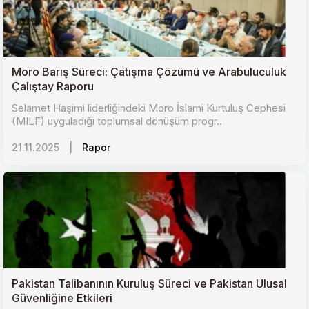
Moro Barış Süreci: Çatışma Çözümü ve Arabuluculuk
Çalıştay Raporu
Selamet Haşimi liderliğindeki Moro İslami Kurtuluş Cephesi
(MILF) uyguladığı toplumsal dönüşüm progr..
21.11.2025
|
Rapor
Pakistan Talibanının Kuruluş Süreci ve Pakistan Ulusal
Güvenliğine Etkileri