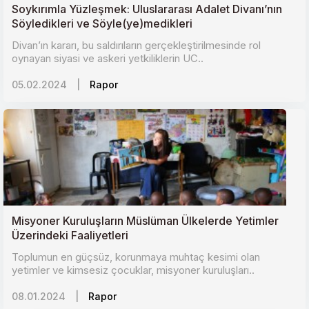
Soykırımla Yüzleşmek: Uluslararası Adalet Divanı’nın
Söyledikleri ve Söyle(ye)medikleri
Divan’ın kararı, bu saldırıların gerçekleştirilmesinde rol
oynayan siyasi ve askeri yetkiliklerin UC..
05.02.2024
|
Rapor
Misyoner Kuruluşların Müslüman Ülkelerde Yetimler
Üzerindeki Faaliyetleri
Toplumun en güçsüz, korunmaya muhtaç kesimi olan
yetimler ve kimsesiz çocuklar, misyoner kuruluşları..
08.01.2024
|
Rapor