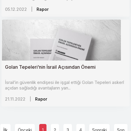
05.12.2022
|
Rapor
Golan Tepeleri’nin İsrail Açısından Önemi
İsrail’in güvenlik endişesi ile işgal ettiği Golan Tepeleri askerî
açıdan sağladığı avantajların yan..
21.11.2022
|
Rapor
İlk
Önceki
1
2
3
4
Sonraki
Son