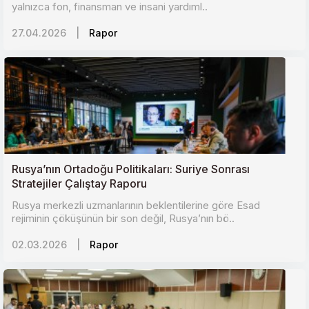
yalnızca fon, finansman ve insani yardıml..
27.04.2026
|
Rapor
Rusya’nın Ortadoğu Politikaları: Suriye Sonrası
Stratejiler Çalıştay Raporu
Rusya merkezli uzmanlarının beklentilerine göre Esad
rejiminin çöküşünün bir son değil, Rusya’nın bö..
02.03.2026
|
Rapor