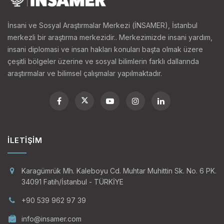
haklarının küresel çaptaki durumuna dair bir
İnsani ve Sosyal Araştırmalar Merkezi (İNSAMER), İstanbul
incelemede bulunmayı amaçlamaktadır. Raporda
merkezli bir araştırma merkezidir.. Merkezimizde insani yardım,
ayrıca, 7 Ekim 2023 tarihinden bugüne kadar İsrail'in
insani diplomasi ve insan hakları konuları başta olmak üzere
yoğun saldırıları altındaki Gazze'de hayatta kalma
çeşitli bölgeler üzerine ve sosyal bilimlerin farklı dallarında
mücadelesi veren Filistinli çocukların durumuna da
araştırmalar ve bilimsel çalışmalar yapılmaktadır.
değinilmektedir.
Çocuk Kimdir? Çocuk Teriminin Tanımı
İLETIŞIM
Çocuk kelimesi köken olarak Latince suskun, dilsiz,
konuşamayan gibi anlamlara gelen
infans
kelimesinden
Karagümrük Mh. Kaleboyu Cd. Muhtar Muhittin Sk. No. 6 PK.
gelmektedir. Bu terim Roma İmparatorluğu’nda 0-7 yaş
34091 Fatih/İstanbul - TÜRKİYE
aralığındaki çocukları kapsamaktaydı.
[i] Bu kabul
+90 539 962 97 39
zamanla ve kültürlere göre yüzyıllar içerisinde
değişikliklere uğramış olsa da çocuk teriminin en kesin
info@insamer.com