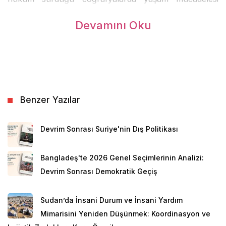
veren çocukları korumak ve koşullarını iyileştirmek,
Devamını Oku
çocuk istismarını önlemek, çocukların işçi olarak
çalıştırılmasının ve çatışmalarda asker olarak
kullanılmalarının önüne geçebilmek amacıyla
hazırlanan Toplam 193 ülke tarafından imzalanan bu
sözleşme, en fazla sayıda ülke tarafından imzalanan
ve en kısa zamanda yürürlüğe giren uluslararası belge
Benzer Yazılar
olma özelliğine sahiptir.
Devrim Sonrası Suriye'nin Dış Politikası
Cinsiyet, din, dil, ırk ve sosyal statüye bakılmaksızın
çocukların güvenli ve sağlıklı koşullarda barınması
Bangladeş'te 2026 Genel Seçimlerinin Analizi:
ilkeleri üzerine kurulan sözleşme, uluslararası
Devrim Sonrası Demokratik Geçiş
platformda mutabakata varılmış, değiştirilmesi mümkün
olmayan standartları ve yükümlülükleri içermektedir.
Sudan’da İnsani Durum ve İnsani Yardım
Onaylayan devletlerin kendi iç hukuklarında
Mimarisini Yeniden Düşünmek: Koordinasyon ve
gerçekleştirecekleri düzenleme ve değişimleri kontrol