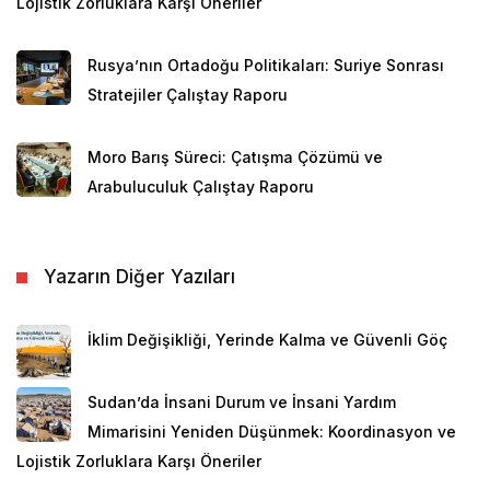
Lojistik Zorluklara Karşı Öneriler
etmek ve her beş yılda bir bu değişiklikleri yayımlamak
için BM tarafından bir Çocuk Hakları Komitesi de
Rusya’nın Ortadoğu Politikaları: Suriye Sonrası
oluşturulmuştur.
Stratejiler Çalıştay Raporu
Çocukların yetişkinlerden daha farklı ihtiyaçlara ve
haklara sahip olması gereğinden yola çıkan BM, bu
Moro Barış Süreci: Çatışma Çözümü ve
sözleşme ile çocuk haklarını güvence altına almayı
Arabuluculuk Çalıştay Raporu
hedeflemiş ve taraf devletleri 54 maddeden oluşan
sözleşme maddeleri gereğince kendi iç hukuklarında
Yazarın Diğer Yazıları
değişim yapmaya zorlamıştır.
Sözleşmeyi kabul etmekle bu uluslararası yasal
İklim Değişikliği, Yerinde Kalma ve Güvenli Göç
çerçeveyi onaylayan devletler, tüm çocukların
devredilemez haklara sahip olduğunu kabul ederek,
Sudan’da İnsani Durum ve İnsani Yardım
hükümetlerinin bu hakların korunmasını ve
Mimarisini Yeniden Düşünmek: Koordinasyon ve
desteklenmesini sağlayacağına dair güvence vermiş
Lojistik Zorluklara Karşı Öneriler
sayılmaktadırlar.