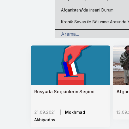
Afganistan\'da İnsani Durum
Kronik Savaş ile Bölünme Arasında
Ermenistanda Siyasi Kutuplaşma
Değişim Koalisyonu ve İsrailde Yen
ABDnin Dönüşen Filistin-İsrail Politik
Çinin Yumuşak Güç Unsurları
İnsani Yardımda Yeni Düzene Doğru
Rusyada Seçkinlerin Seçimi
Afgan
İsrailin Orta Asyadaki Hedefleri
Ermeni Diasporası ve Lobi Faaliyetle
21.09.2021
|
Mokhmad
13.09
İran Kürtleri
Akhiyadov
Kadına Şiddet: Evrensel Sorunda Ye