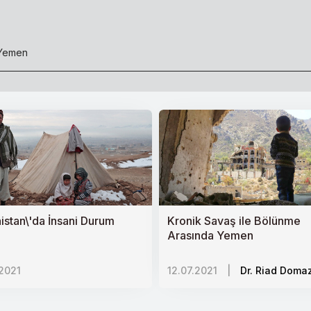
 Yemen
i Dönem
ası
istan\'da İnsani Durum
Kronik Savaş ile Bölünme
Arasında Yemen
ri
.2021
12.07.2021
|
Dr. Riad Domaz
relliğin Önemi