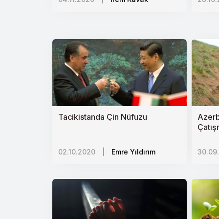
Bahar Kalkanı Harekâtı: Askerî, Siya
"Yüzyılın Anlaşması" Üçüncü İntifaday
Afrika-Avrupa Hattında Müze Diplom
İranda Sistem Krizi Tartışmaları
Keşmirde İhlaller Kaygı Uyandırıyor
Türkiyede Tarım Politikaları ve Arayı
Tacikistanda Çin Nüfuzu
Azerb
Afrikada Yeni Yatırım Alanları: Özel
Çatış
Jeopo
Rusyadaki Ermeni Lobisi ve Medya
02.10.2020
|
Emre Yıldırım
30.09
Balkanların Değişen Siyaseti ve Tür
Çok Denklemli Libya Sorunu ve Tür
70 Yıldır Yok Sayılan İnsanlar: Lübnan