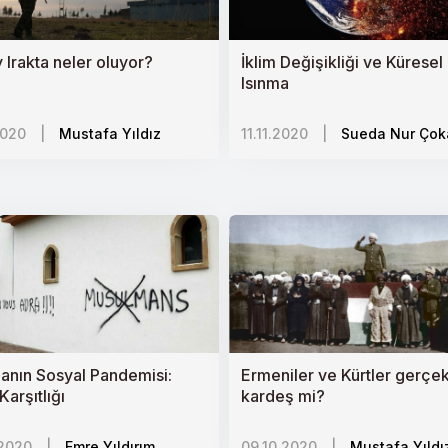
et
r Krizi
 Irakta neler oluyor?
İklim Değişikliği ve Küresel
Isınma
listinin Durumu
2020
|
Mustafa Yıldız
11.11.2020
|
Sueda Nur Çok
 İnşası
ede Öncelikler
şa Çıkma Yöntemleri
rleri
anın Sosyal Pandemisi:
Ermeniler ve Kürtler gerçe
Karşıtlığı
kardeş mi?
.2020
|
Emre Yıldırım
09.10.2020
|
Mustafa Yıldı