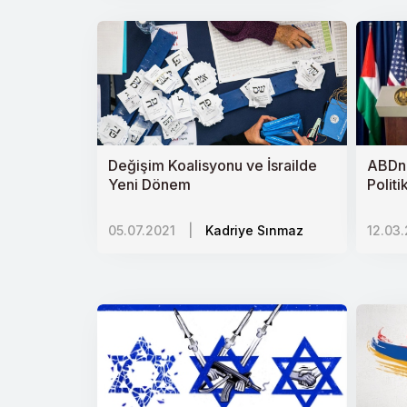
Rusya-Orta Asya İlişkileri
Göçün Kaybolan Çocukları
Silah Tutmaya Zorlanan Minik Beden
İnsani yardım yansız olur mu?
Değişim Koalisyonu ve İsrailde
ABDnin
Yeni Dönem
Dünya İnsan Hakları Günü ve Çinde
Politi
Etiyopyada TPLFnin Düşüşü
05.07.2021
|
Kadriye Sınmaz
12.03
Rusyanın Yahudi Özerk Bölgesi
Suriyede Siyasi Çözüm Senaryoları
Doğu Türkistanlı Çocuklar
Kuzey Irakta neler oluyor?
İklim Değişikliği ve Küresel Isınma