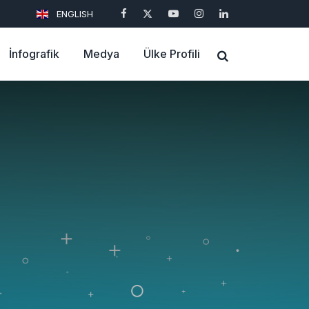
ENGLISH
İnfografik
Medya
Ülke Profili