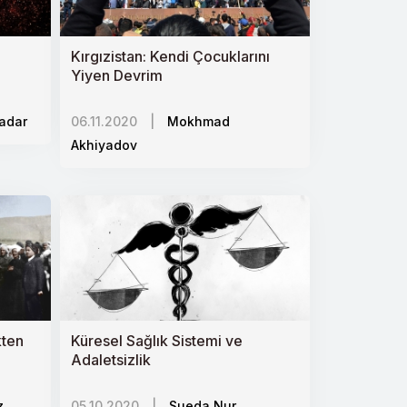
Kırgızistan: Kendi Çocuklarını
Yiyen Devrim
adar
06.11.2020
|
Mokhmad
Akhiyadov
kten
Küresel Sağlık Sistemi ve
Adaletsizlik
z
05.10.2020
|
Sueda Nur