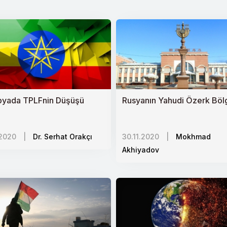
kili bir araç olabilir mi?
ı ve Küresel Çekişme
aya Yansımaları
010-2020)
pyada TPLFnin Düşüşü
Rusyanın Yahudi Özerk Böl
şan Toplum
e Türkiyeye Yansımaları
.2020
|
Dr. Serhat Orakçı
30.11.2020
|
Mokhmad
seten Ayakta Tutmanın Bedeli
Akhiyadov
ın İlhakı
e İstikrarı