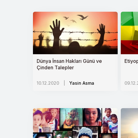
Yoksullukla mücadelede mikrofinans et
Suriye İçin Uluslararası Fon İhtiyac
‘Rus Dünyası Doktrini ve Dış Politik
Türkiye-İsrail Ekonomik İlişkileri (2
Türkiye-BAE İlişkilerinde Yol Ayrımı
Dünya İnsan Hakları Günü ve
Etiyo
Sudanda Seküler Geçiş ve Kutupla
Çinden Talepler
Azerbaycan-Ermenistan Çatışması v
10.12.2020
|
Yasin Asma
09.12
Vicdanlarda Çökmüş Bir Rejimi Siya
İsrail İşgalinde Son Adım: Batı Şerian
Rusyada İslamofobi
Kazakistanda Etnik Gerilimler ve Bölg