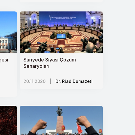
gesi
Suriyede Siyasi Çözüm
Senaryoları
20.11.2020
|
Dr. Riad Domazeti