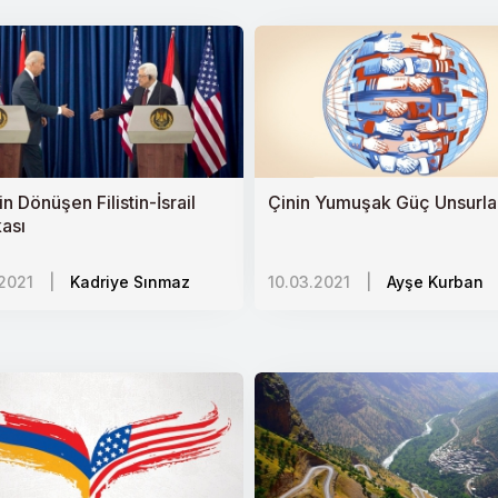
ler: PKK/PYDnin Çocuk Askerleri
 Dönüşen Filistin-İsrail
Çinin Yumuşak Güç Unsurla
n Talepler
kası
.2021
|
Kadriye Sınmaz
10.03.2021
|
Ayşe Kurban