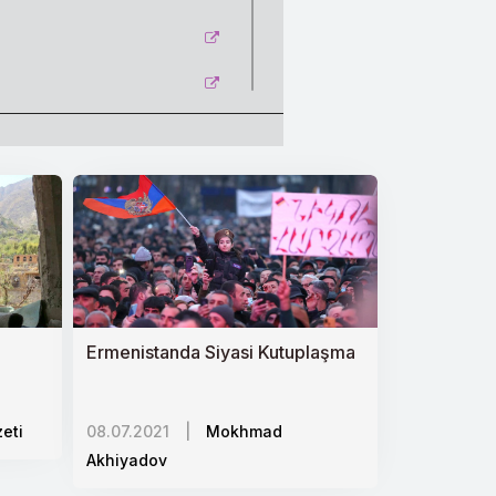
Ermenistanda Siyasi Kutuplaşma
eti
08.07.2021
|
Mokhmad
Akhiyadov