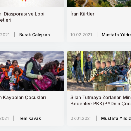
 Devrim
i Diasporası ve Lobi
İran Kürtleri
etleri
.2021
|
Burak Çalışkan
10.02.2021
|
Mustafa Yıldı
rşıtlığı
deş mi?
ik
e Güney Kafkasyada Jeopolitik Dengeler
 Çabaları
 Kaybolan Çocukları
Silah Tutmaya Zorlanan Min
Bedenler: PKK/PYDnin Çoc
ahda mı hazırlanıyor?
Askerleri
.2021
|
İrem Kavak
07.01.2021
|
Mustafa Yıldız