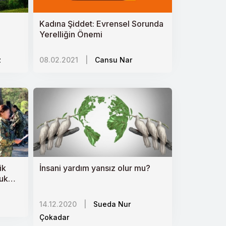
Kadına Şiddet: Evrensel Sorunda
Yerelliğin Önemi
z
08.02.2021
|
Cansu Nar
ik
İnsani yardım yansız olur mu?
uk
14.12.2020
|
Sueda Nur
Çokadar