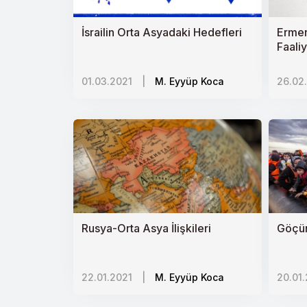
Kırgızistan: Kendi Çocuklarını Yiyen
İsrailin Orta Asyadaki Hedefleri
Ermen
Faaliy
İntihar
01.03.2021
|
M. Eyyüp Koca
26.02
Avrupanın Sosyal Pandemisi: İslam Ka
Ermeniler ve Kürtler gerçekten kar
Küresel Sağlık Sistemi ve Adaletsizl
Tacikistanda Çin Nüfuzu
Azerbaycan-Ermenistan Çatışması v
Sudanı İsrail Eksenine Yakınlaştırma
Rusya-Orta Asya İlişkileri
Göçün
Tacikistan yönetimi devralacak veli
22.01.2021
|
M. Eyyüp Koca
20.01
İnsan Ticareti Bağlamında Pedofili