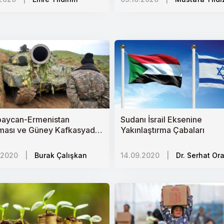
si ve Stratejik Hedefler
ı tetikler mi?
asisi
şlar
aycan-Ermenistan
Sudanı İsrail Eksenine
 Ekonomik Bölgeler
ması ve Güney Kafkasyada
Yakınlaştırma Çabaları
litik Dengeler
 Gücü
.2020
|
Burak Çalışkan
14.09.2020
|
Dr. Serhat Or
kiye
kiye
daki Filistinli Mülteciler