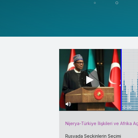
0:00
Nijerya-Türkiye İlişkileri ve Afrika Aç
Rusyada Seçkinlerin Seçimi