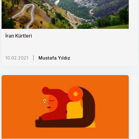
DAEŞin yeni adresi Afrika mı?
Ortadoğuda sistem karşıtı gösteriler neyin işareti?
İran Kürtleri
İkinci Çeçen-Rus Savaşının Yıl Dönümü ve
10.02.2021
|
Mustafa Yıldız
Hatırlattıkları
Bir Gelecek Tasavvuru Olarak Türk Konseyi
Nijerya-Türkiye İlişkileri ve Afrika Açılımı
Keşmir Krizinde Zamanlama ve Küresel Faktörler
Yunanistanın Göç Sınavı