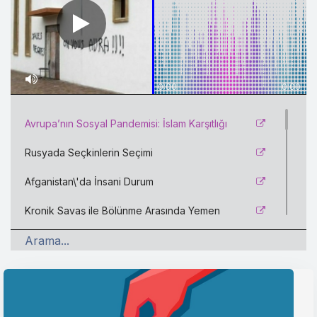
0:00
0:00
Avrupa’nın Sosyal Pandemisi: İslam Karşıtlığı
Rusyada Seçkinlerin Seçimi
Afganistan\'da İnsani Durum
Kronik Savaş ile Bölünme Arasında Yemen
Ermenistanda Siyasi Kutuplaşma
Değişim Koalisyonu ve İsrailde Yeni Dönem
ABDnin Dönüşen Filistin-İsrail Politikası