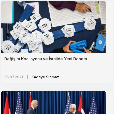
İnsan Ticareti Bağlamında Pedofili
Yoksullukla mücadelede mikrofinans etkili bir araç
olabilir mi?
Suriye İçin Uluslararası Fon İhtiyacı ve Küresel
Çekişme
Değişim Koalisyonu ve İsrailde Yeni Dönem
05.07.2021
|
Kadriye Sınmaz
‘Rus Dünyası Doktrini ve Dış Politikaya Yansımaları
Türkiye-İsrail Ekonomik İlişkileri (2010-2020)
Türkiye-BAE İlişkilerinde Yol Ayrımı