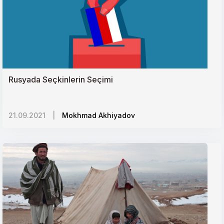
Çinin Yumuşak Güç Unsurları
İnsani Yardımda Yeni Düzene Doğru
İsrailin Orta Asyadaki Hedefleri
Ermeni Diasporası ve Lobi Faaliyetleri
Rusyada Seçkinlerin Seçimi
İran Kürtleri
Kadına Şiddet: Evrensel Sorunda Yerelliğin Önemi
21.09.2021
|
Mokhmad Akhiyadov
Rusya-Orta Asya İlişkileri
Göçün Kaybolan Çocukları
Silah Tutmaya Zorlanan Minik Bedenler:
PKK/PYDnin Çocuk Askerleri