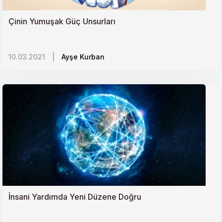
Rusyadaki Orta Asyalı Göçmen İşçiler Krizi
Çinin Yumuşak Güç Unsurları
10. Yılında ‘Mavi Marmara Olayı ve Filistinin Durumu
10.03.2021
|
Ayşe Kurban
Kaygı ve Yönetimi
Libyada dengeler değişiyor mu?
Güney Sudanda Papa Destekli Barış İnşası
Küresel Gıda Güvenliği ve Mücadelede Öncelikler
Psikolojik Açıdan Koronavirüsle Başa Çıkma
İnsani Yardımda Yeni Düzene Doğru
Yöntemleri