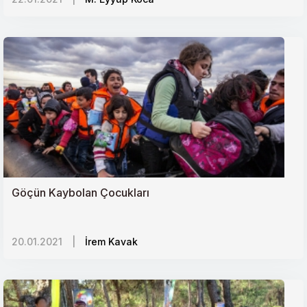
Libyada Hafter Darbesine Türkiye Freni
Türkiye niçin Avrupa Birliğinden uzaklaştı?
Yeni Bir Jeopolitik Mücadele Alanı: Arktik Bölgesi
Afrika ve Yeni Sömürgecilik
Göçün Kaybolan Çocukları
20.01.2021
|
İrem Kavak