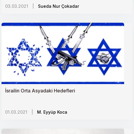
03.03.2021
|
Sueda Nur Çokadar
Körfez Ülkelerinin Kiralık/Paralı Askerleri
Latin Amerikada Dönüşüm ve ABD
Mülteciler ve ABnin Değerler Sınavı
Bahar Kalkanı Harekâtı: Askerî, Siyasi ve Stratejik
Hedefler
"Yüzyılın Anlaşması" Üçüncü İntifadayı tetikler mi?
İsrailin Orta Asyadaki Hedefleri
Afrika-Avrupa Hattında Müze Diplomasisi
01.03.2021
|
M. Eyyüp Koca
İranda Sistem Krizi Tartışmaları
Keşmirde İhlaller Kaygı Uyandırıyor