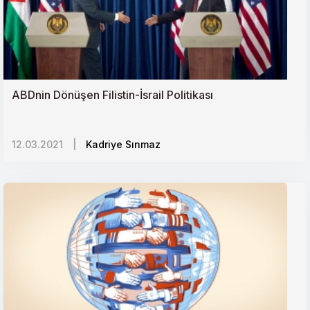
Sudanda Seküler Geçiş ve Kutuplaşan Toplum
Azerbaycan-Ermenistan Çatışması ve Türkiyeye
Yansımaları
ABDnin Dönüşen Filistin-İsrail Politikası
Vicdanlarda Çökmüş Bir Rejimi Siyaseten Ayakta
12.03.2021
|
Kadriye Sınmaz
Tutmanın Bedeli
İsrail İşgalinde Son Adım: Batı Şerianın İlhakı
Rusyada İslamofobi
Kazakistanda Etnik Gerilimler ve Bölge İstikrarı
Irakta İstikrar Arayışı ve Yeni Hükümet