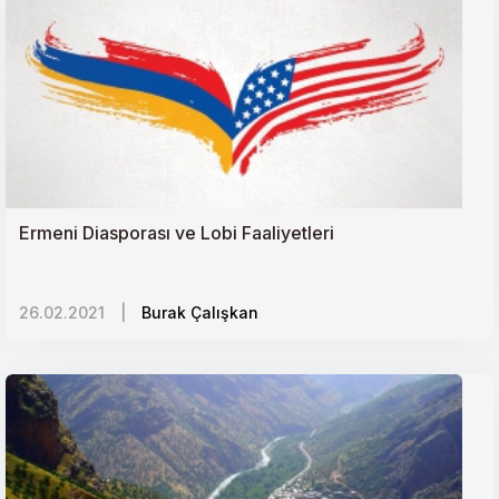
Türkiyede Tarım Politikaları ve Arayışlar
Afrikada Yeni Yatırım Alanları: Özel Ekonomik
Bölgeler
Rusyadaki Ermeni Lobisi ve Medya Gücü
Ermeni Diasporası ve Lobi Faaliyetleri
Balkanların Değişen Siyaseti ve Türkiye
26.02.2021
Çok Denklemli Libya Sorunu ve Türkiye
|
Burak Çalışkan
70 Yıldır Yok Sayılan İnsanlar: Lübnandaki Filistinli
Mülteciler
Rusya Afrika Kıtasına Geri Dönüyor