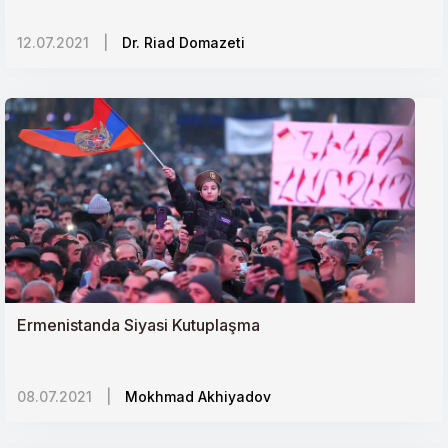
Avrupanın Sosyal Pandemisi: İslam Karşıtlığı
12.07.2021
|
Dr. Riad Domazeti
Ermeniler ve Kürtler gerçekten kardeş mi?
Küresel Sağlık Sistemi ve Adaletsizlik
Tacikistanda Çin Nüfuzu
Azerbaycan-Ermenistan Çatışması ve Güney
Kafkasyada Jeopolitik Dengeler
Sudanı İsrail Eksenine Yakınlaştırma Çabaları
Ermenistanda Siyasi Kutuplaşma
Tacikistan yönetimi devralacak veliahda mı
hazırlanıyor?
08.07.2021
|
Mokhmad Akhiyadov