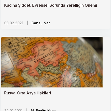
Kadına Şiddet: Evrensel Sorunda Yerelliğin Önemi
Kafkasyada Bir Kör Düğüm: Dağıstanın Etnik ve
Siyasi Dinamikleri
08.02.2021
|
Cansu Nar
Toplum ve Hukuk İlişkisi
Kazakistandaki Çin Etkisi ve Doğu Türkistan Açmazı
Demokratik Kongoda Ebola Paniği
Yemende Barış Süreci Çıkmazı ve Birleşik Arap
Emirliklerinin Çekilme Bilmecesi
Rusya-Orta Asya İlişkileri
22.01.2021
|
M. Eyyüp Koca