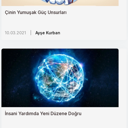
Rusyadaki Orta Asyalı Göçmen İşçiler Krizi
Çinin Yumuşak Güç Unsurları
10. Yılında ‘Mavi Marmara Olayı ve Filistinin Durumu
10.03.2021
|
Ayşe Kurban
Kaygı ve Yönetimi
Libyada dengeler değişiyor mu?
Güney Sudanda Papa Destekli Barış İnşası
Küresel Gıda Güvenliği ve Mücadelede Öncelikler
Psikolojik Açıdan Koronavirüsle Başa Çıkma
İnsani Yardımda Yeni Düzene Doğru
Yöntemleri