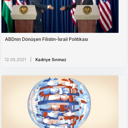
Sudanda Seküler Geçiş ve Kutuplaşan Toplum
Azerbaycan-Ermenistan Çatışması ve Türkiyeye
Yansımaları
ABDnin Dönüşen Filistin-İsrail Politikası
Vicdanlarda Çökmüş Bir Rejimi Siyaseten Ayakta
12.03.2021
|
Kadriye Sınmaz
Tutmanın Bedeli
İsrail İşgalinde Son Adım: Batı Şerianın İlhakı
Rusyada İslamofobi
Kazakistanda Etnik Gerilimler ve Bölge İstikrarı
Irakta İstikrar Arayışı ve Yeni Hükümet