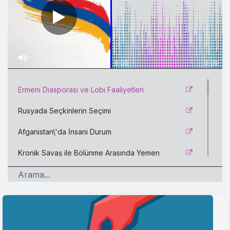
0:00
0:00
Ermeni Diasporası ve Lobi Faaliyetleri
Rusyada Seçkinlerin Seçimi
Afganistan\'da İnsani Durum
Kronik Savaş ile Bölünme Arasında Yemen
Ermenistanda Siyasi Kutuplaşma
Değişim Koalisyonu ve İsrailde Yeni Dönem
ABDnin Dönüşen Filistin-İsrail Politikası