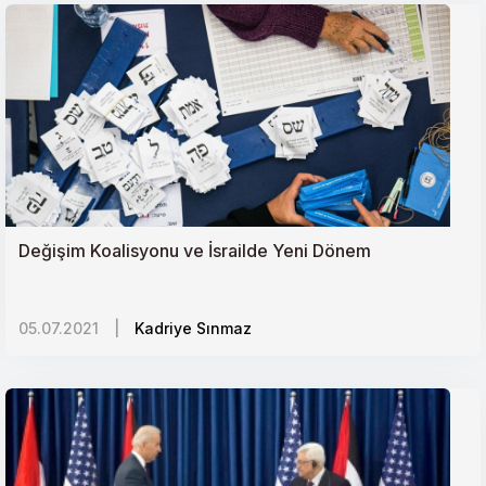
İnsan Ticareti Bağlamında Pedofili
Yoksullukla mücadelede mikrofinans etkili bir araç
olabilir mi?
Suriye İçin Uluslararası Fon İhtiyacı ve Küresel
Çekişme
Değişim Koalisyonu ve İsrailde Yeni Dönem
05.07.2021
|
Kadriye Sınmaz
‘Rus Dünyası Doktrini ve Dış Politikaya Yansımaları
Türkiye-İsrail Ekonomik İlişkileri (2010-2020)
Türkiye-BAE İlişkilerinde Yol Ayrımı