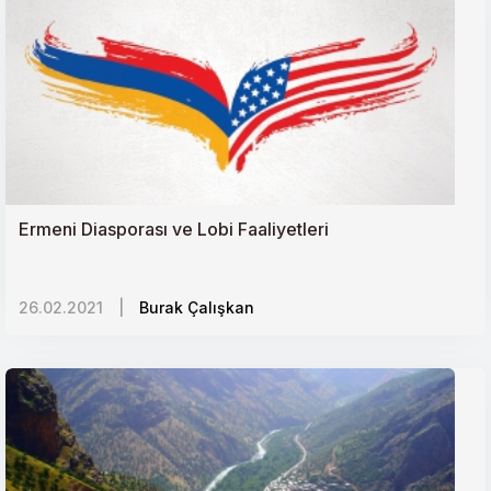
Türkiyede Tarım Politikaları ve Arayışlar
Afrikada Yeni Yatırım Alanları: Özel Ekonomik
Bölgeler
Rusyadaki Ermeni Lobisi ve Medya Gücü
Ermeni Diasporası ve Lobi Faaliyetleri
Balkanların Değişen Siyaseti ve Türkiye
26.02.2021
Çok Denklemli Libya Sorunu ve Türkiye
|
Burak Çalışkan
70 Yıldır Yok Sayılan İnsanlar: Lübnandaki Filistinli
Mülteciler
Rusya Afrika Kıtasına Geri Dönüyor