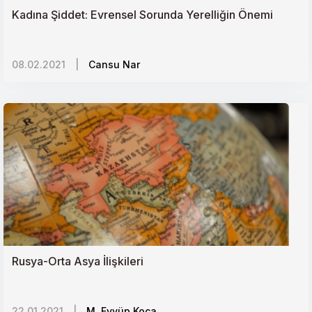
Kadına Şiddet: Evrensel Sorunda Yerelliğin Önemi
Kafkasyada Bir Kör Düğüm: Dağıstanın Etnik ve
Siyasi Dinamikleri
08.02.2021
|
Cansu Nar
Toplum ve Hukuk İlişkisi
Kazakistandaki Çin Etkisi ve Doğu Türkistan Açmazı
Demokratik Kongoda Ebola Paniği
Yemende Barış Süreci Çıkmazı ve Birleşik Arap
Emirliklerinin Çekilme Bilmecesi
Rusya-Orta Asya İlişkileri
22.01.2021
|
M. Eyyüp Koca