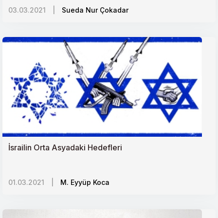
03.03.2021
|
Sueda Nur Çokadar
Körfez Ülkelerinin Kiralık/Paralı Askerleri
Latin Amerikada Dönüşüm ve ABD
Mülteciler ve ABnin Değerler Sınavı
Bahar Kalkanı Harekâtı: Askerî, Siyasi ve Stratejik
Hedefler
"Yüzyılın Anlaşması" Üçüncü İntifadayı tetikler mi?
İsrailin Orta Asyadaki Hedefleri
Afrika-Avrupa Hattında Müze Diplomasisi
01.03.2021
|
M. Eyyüp Koca
İranda Sistem Krizi Tartışmaları
Keşmirde İhlaller Kaygı Uyandırıyor