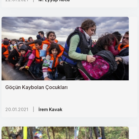
Libyada Hafter Darbesine Türkiye Freni
Türkiye niçin Avrupa Birliğinden uzaklaştı?
Yeni Bir Jeopolitik Mücadele Alanı: Arktik Bölgesi
Afrika ve Yeni Sömürgecilik
Göçün Kaybolan Çocukları
20.01.2021
|
İrem Kavak