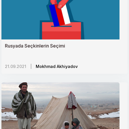
Çinin Yumuşak Güç Unsurları
İnsani Yardımda Yeni Düzene Doğru
İsrailin Orta Asyadaki Hedefleri
Ermeni Diasporası ve Lobi Faaliyetleri
Rusyada Seçkinlerin Seçimi
İran Kürtleri
Kadına Şiddet: Evrensel Sorunda Yerelliğin Önemi
21.09.2021
|
Mokhmad Akhiyadov
Rusya-Orta Asya İlişkileri
Göçün Kaybolan Çocukları
Silah Tutmaya Zorlanan Minik Bedenler:
PKK/PYDnin Çocuk Askerleri