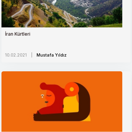
DAEŞin yeni adresi Afrika mı?
Ortadoğuda sistem karşıtı gösteriler neyin işareti?
İran Kürtleri
İkinci Çeçen-Rus Savaşının Yıl Dönümü ve
10.02.2021
|
Mustafa Yıldız
Hatırlattıkları
Bir Gelecek Tasavvuru Olarak Türk Konseyi
Nijerya-Türkiye İlişkileri ve Afrika Açılımı
Keşmir Krizinde Zamanlama ve Küresel Faktörler
Yunanistanın Göç Sınavı