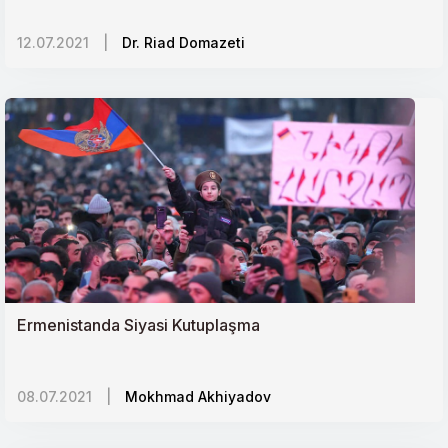
Avrupanın Sosyal Pandemisi: İslam Karşıtlığı
12.07.2021
|
Dr. Riad Domazeti
Ermeniler ve Kürtler gerçekten kardeş mi?
Küresel Sağlık Sistemi ve Adaletsizlik
Tacikistanda Çin Nüfuzu
Azerbaycan-Ermenistan Çatışması ve Güney
Kafkasyada Jeopolitik Dengeler
Sudanı İsrail Eksenine Yakınlaştırma Çabaları
Ermenistanda Siyasi Kutuplaşma
Tacikistan yönetimi devralacak veliahda mı
hazırlanıyor?
08.07.2021
|
Mokhmad Akhiyadov