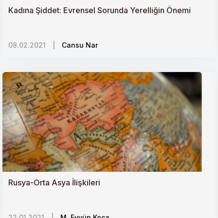
Kadına Şiddet: Evrensel Sorunda Yerelliğin Önemi
Kafkasyada Bir Kör Düğüm: Dağıstanın Etnik ve
Siyasi Dinamikleri
08.02.2021
|
Cansu Nar
Toplum ve Hukuk İlişkisi
Kazakistandaki Çin Etkisi ve Doğu Türkistan Açmazı
Demokratik Kongoda Ebola Paniği
Yemende Barış Süreci Çıkmazı ve Birleşik Arap
Emirliklerinin Çekilme Bilmecesi
Rusya-Orta Asya İlişkileri
22.01.2021
|
M. Eyyüp Koca