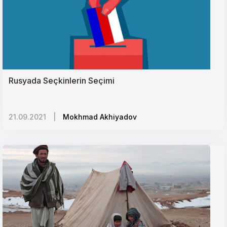
Çinin Yumuşak Güç Unsurları
İnsani Yardımda Yeni Düzene Doğru
İsrailin Orta Asyadaki Hedefleri
Ermeni Diasporası ve Lobi Faaliyetleri
Rusyada Seçkinlerin Seçimi
İran Kürtleri
Kadına Şiddet: Evrensel Sorunda Yerelliğin Önemi
21.09.2021
|
Mokhmad Akhiyadov
Rusya-Orta Asya İlişkileri
Göçün Kaybolan Çocukları
Silah Tutmaya Zorlanan Minik Bedenler:
PKK/PYDnin Çocuk Askerleri