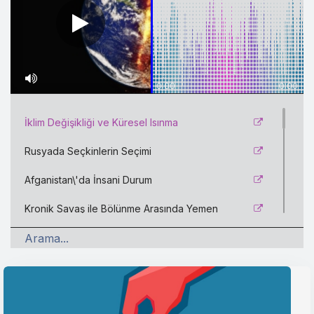
0:00
0:00
İklim Değişikliği ve Küresel Isınma
Rusyada Seçkinlerin Seçimi
Afganistan\'da İnsani Durum
Kronik Savaş ile Bölünme Arasında Yemen
Ermenistanda Siyasi Kutuplaşma
Değişim Koalisyonu ve İsrailde Yeni Dönem
ABDnin Dönüşen Filistin-İsrail Politikası