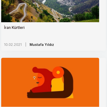
DAEŞin yeni adresi Afrika mı?
Ortadoğuda sistem karşıtı gösteriler neyin işareti?
İran Kürtleri
İkinci Çeçen-Rus Savaşının Yıl Dönümü ve
10.02.2021
|
Mustafa Yıldız
Hatırlattıkları
Bir Gelecek Tasavvuru Olarak Türk Konseyi
Nijerya-Türkiye İlişkileri ve Afrika Açılımı
Keşmir Krizinde Zamanlama ve Küresel Faktörler
Yunanistanın Göç Sınavı