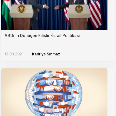
Sudanda Seküler Geçiş ve Kutuplaşan Toplum
Azerbaycan-Ermenistan Çatışması ve Türkiyeye
Yansımaları
ABDnin Dönüşen Filistin-İsrail Politikası
Vicdanlarda Çökmüş Bir Rejimi Siyaseten Ayakta
12.03.2021
|
Kadriye Sınmaz
Tutmanın Bedeli
İsrail İşgalinde Son Adım: Batı Şerianın İlhakı
Rusyada İslamofobi
Kazakistanda Etnik Gerilimler ve Bölge İstikrarı
Irakta İstikrar Arayışı ve Yeni Hükümet