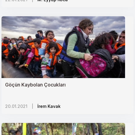
Libyada Hafter Darbesine Türkiye Freni
Türkiye niçin Avrupa Birliğinden uzaklaştı?
Yeni Bir Jeopolitik Mücadele Alanı: Arktik Bölgesi
Afrika ve Yeni Sömürgecilik
Göçün Kaybolan Çocukları
20.01.2021
|
İrem Kavak