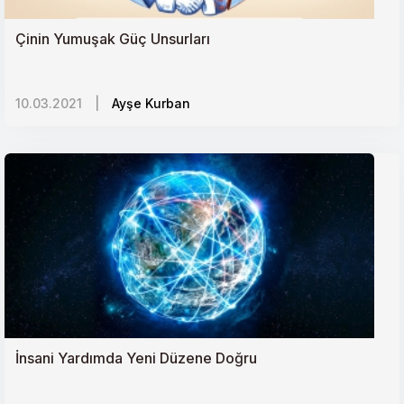
Rusyadaki Orta Asyalı Göçmen İşçiler Krizi
Çinin Yumuşak Güç Unsurları
10. Yılında ‘Mavi Marmara Olayı ve Filistinin Durumu
10.03.2021
|
Ayşe Kurban
Kaygı ve Yönetimi
Libyada dengeler değişiyor mu?
Güney Sudanda Papa Destekli Barış İnşası
Küresel Gıda Güvenliği ve Mücadelede Öncelikler
Psikolojik Açıdan Koronavirüsle Başa Çıkma
İnsani Yardımda Yeni Düzene Doğru
Yöntemleri