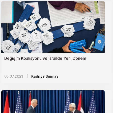
İnsan Ticareti Bağlamında Pedofili
Yoksullukla mücadelede mikrofinans etkili bir araç
olabilir mi?
Suriye İçin Uluslararası Fon İhtiyacı ve Küresel
Çekişme
Değişim Koalisyonu ve İsrailde Yeni Dönem
05.07.2021
|
Kadriye Sınmaz
‘Rus Dünyası Doktrini ve Dış Politikaya Yansımaları
Türkiye-İsrail Ekonomik İlişkileri (2010-2020)
Türkiye-BAE İlişkilerinde Yol Ayrımı