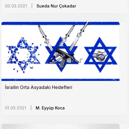
03.03.2021
|
Sueda Nur Çokadar
Körfez Ülkelerinin Kiralık/Paralı Askerleri
Latin Amerikada Dönüşüm ve ABD
Mülteciler ve ABnin Değerler Sınavı
Bahar Kalkanı Harekâtı: Askerî, Siyasi ve Stratejik
Hedefler
"Yüzyılın Anlaşması" Üçüncü İntifadayı tetikler mi?
İsrailin Orta Asyadaki Hedefleri
Afrika-Avrupa Hattında Müze Diplomasisi
01.03.2021
|
M. Eyyüp Koca
İranda Sistem Krizi Tartışmaları
Keşmirde İhlaller Kaygı Uyandırıyor