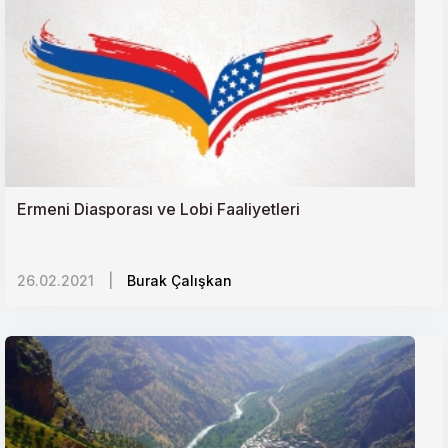
Türkiyede Tarım Politikaları ve Arayışlar
Afrikada Yeni Yatırım Alanları: Özel Ekonomik
Bölgeler
Rusyadaki Ermeni Lobisi ve Medya Gücü
Ermeni Diasporası ve Lobi Faaliyetleri
Balkanların Değişen Siyaseti ve Türkiye
26.02.2021
Çok Denklemli Libya Sorunu ve Türkiye
|
Burak Çalışkan
70 Yıldır Yok Sayılan İnsanlar: Lübnandaki Filistinli
Mülteciler
Rusya Afrika Kıtasına Geri Dönüyor