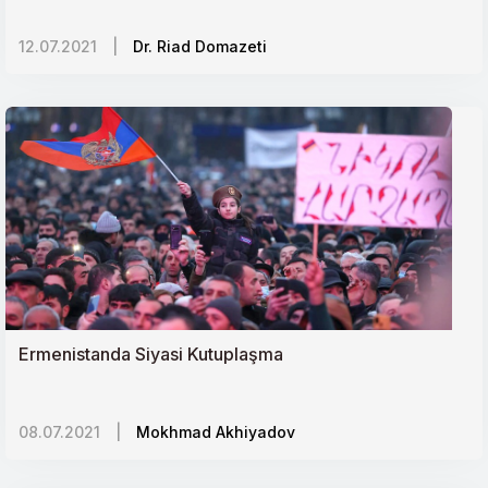
Avrupanın Sosyal Pandemisi: İslam Karşıtlığı
12.07.2021
|
Dr. Riad Domazeti
Ermeniler ve Kürtler gerçekten kardeş mi?
Küresel Sağlık Sistemi ve Adaletsizlik
Tacikistanda Çin Nüfuzu
Azerbaycan-Ermenistan Çatışması ve Güney
Kafkasyada Jeopolitik Dengeler
Sudanı İsrail Eksenine Yakınlaştırma Çabaları
Ermenistanda Siyasi Kutuplaşma
Tacikistan yönetimi devralacak veliahda mı
hazırlanıyor?
08.07.2021
|
Mokhmad Akhiyadov