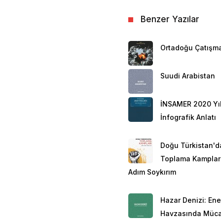
Benzer Yazılar
Ortadoğu Çatışma
Suudi Arabistan
İNSAMER 2020 Yıll
İnfografik Anlatı
Doğu Türkistan'd
Toplama Kampları
Adım Soykırım
Hazar Denizi: Ener
Havzasında Müc