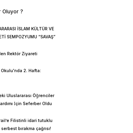
r Oluyor ?
ARARASI İSLAM KÜLTÜR VE
ETİ SEMPOZYUMU “SAVAŞ”
en Rektör Ziyareti
Okulu'nda 2. Hafta:
n
eki Uluslararası Öğrenciler
rdımı İçin Seferber Oldu
ail’e Filistinli idari tutuklu
 serbest bırakma çağrısı!