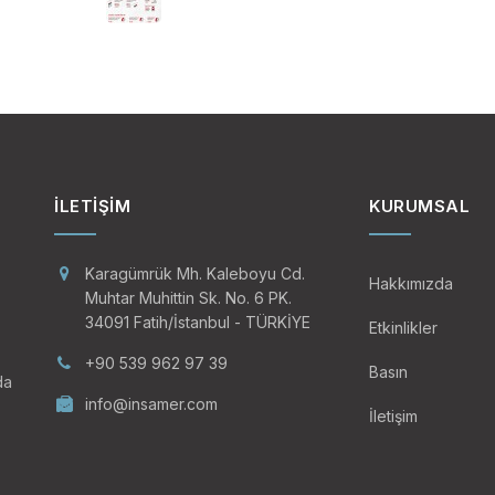
İLETIŞIM
KURUMSAL
Karagümrük Mh. Kaleboyu Cd.
Hakkımızda
Muhtar Muhittin Sk. No. 6 PK.
34091 Fatih/İstanbul - TÜRKİYE
Etkinlikler
+90 539 962 97 39
Basın
da
info@insamer.com
İletişim