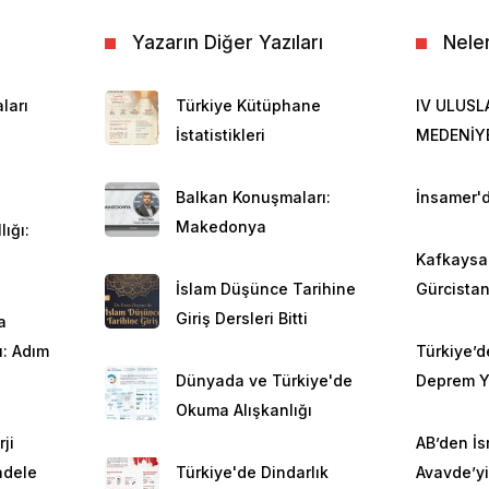
Yazarın Diğer Yazıları
Nele
ları
Türkiye Kütüphane
IV ULUSL
İstatistikleri
MEDENİY
Balkan Konuşmaları:
İnsamer'd
Makedonya
ığı:
Kafkaysa 
İslam Düşünce Tarihine
Gürcista
Giriş Dersleri Bitti
a
: Adım
Türkiye’d
Dünyada ve Türkiye'de
Deprem Ya
Okuma Alışkanlığı
ji
AB’den İsr
adele
Türkiye'de Dindarlık
Avavde’yi