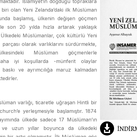
ktadır. İslamiyet’in doğduğu topraklara
biri olan Yeni Zelanda’daki ilk Müslüman
onunda başlamış, ülkenin değişen göçmen
siyle son 20 yılda hızla artarak yaklaşık
. Ülkedeki Müslümanlar, çok kültürlü Yeni
parçası olarak varlıklarını sürdürmekte,
lkesindeki Müslüman göçmenlerle
aha iyi koşullarda -münferit olaylar
r baskı ve ayrımcılığa maruz kalmadan
edirler.
lüman varlığı, ticaretle uğraşan Hintli bir
tchurch’e yerleşmesiyle başlamıştır. 1874
sayımında ülkede sadece 17 Müslüman’ın
iş ve uzun yıllar boyunca da ülkedeki
in bir artış olmamıştır. İlk Müslüman göç