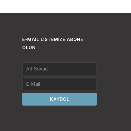
%80,6’sı Kuzey Adası’nda
ve Otaga Türklerin yoğun
E-MAIL LISTEMIZE ABONE
OLUN
KAYDOL