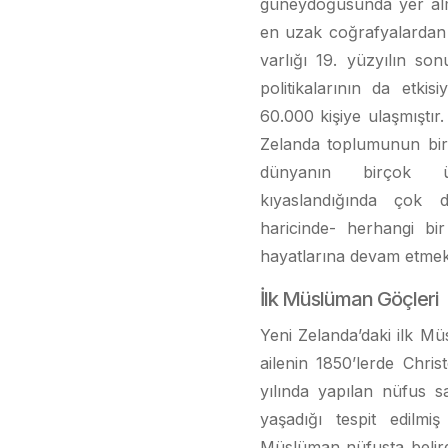
güneydoğusunda yer alma
en uzak coğrafyalardan 
varlığı 19. yüzyılın s
politikalarının da etki
60.000 kişiye ulaşmıştır
Zelanda toplumunun bir 
dünyanın birçok ü
kıyaslandığında çok d
haricinde- herhangi bi
hayatlarına devam etmekt
İlk Müslüman Göçleri
Yeni Zelanda’daki ilk Müs
ailenin 1850’lerde Chris
yılında yapılan nüfus 
yaşadığı tespit edilm
Müslüman nüfusta belirg