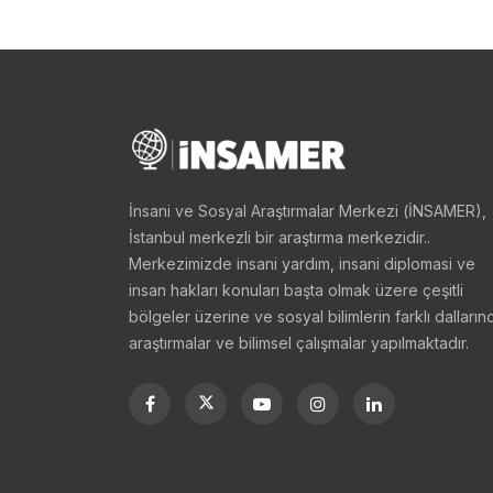
Yeni Zelanda’da 2.000 c
ikamet ederken geriye k
olduğu bölgelerdir.
Yeni Zelanda Müslüman
Avrupa kökenliler
İnsani ve Sosyal Araştırmalar Merkezi (İNSAMER),
İstanbul merkezli bir araştırma merkezidir..
Merkezimizde insani yardım, insani diplomasi ve
Maori kökenliler
insan hakları konuları başta olmak üzere çeşitli
bölgeler üzerine ve sosyal bilimlerin farklı dalların
Pasifik kökenliler
araştırmalar ve bilimsel çalışmalar yapılmaktadır.
Asya kökenliler
Ortadoğu, Latin Ame