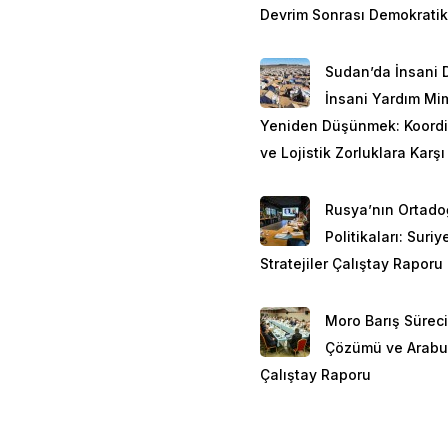
Devrim Sonrası Demokratik
Wellington ve Christchur
Ülkenin bir göç ülkesi 
Sudan’da İnsani 
Zelanda Müslümanlarını
İnsani Yardım Mim
Müslümanlar arasında G
Yeniden Düşünmek: Koord
oluştururken; önemli öl
ve Lojistik Zorluklara Karşı
ülkeleri, Türkiye, Mısır 
Rusya’nın Ortad
Yeni Zelanda nüfusu g
Politikaları: Suri
erkeklerin oranı kadınl
Stratejiler Çalıştay Raporu
oluşmaktadır.
Müslümanların yaklaşık %
Moro Barış Süreci
Çözümü ve Arabu
üçte biri Yeni Zelanda’d
Çalıştay Raporu
Bangladeş ve Endonezy
gruplardır. Bu gruptakile