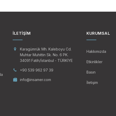
ivarında da Türk vatandaşı vardır. Ülkedeki Türklerin 
alan %19,4’ü Güney Adası’ndadır. Auckland, Wellington 
 Nüfusu
İLETIŞIM
KURUMSAL
4.353
Karagümrük Mh. Kaleboyu Cd.
Hakkımızda
Muhtar Muhittin Sk. No. 6 PK.
34091 Fatih/İstanbul - TÜRKİYE
Etkinlikler
1.083
+90 539 962 97 39
Basın
da
1.536
info@insamer.com
İletişim
28.497
rika ve Afrika