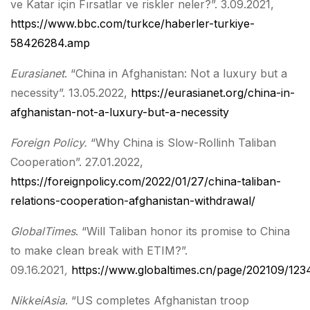
ve Katar için Fırsatlar ve riskler neler?”. 3.09.2021,
https://www.bbc.com/turkce/haberler-turkiye-
58426284.amp
Eurasianet
. “China in Afghanistan: Not a luxury but a
necessity”. 13.05.2022,
https://eurasianet.org/china-in-
afghanistan-not-a-luxury-but-a-necessity
Foreign Policy.
“Why China is Slow-Rollinh Taliban
Cooperation”. 27.01.2022,
https://foreignpolicy.com/2022/01/27/china-taliban-
relations-cooperation-afghanistan-withdrawal/
GlobalTimes
. “Will Taliban honor its promise to China
to make clean break with ETIM?”.
09.16.2021
,
https://www.globaltimes.cn/page/202109/123
NikkeiAsia
. “US completes Afghanistan troop