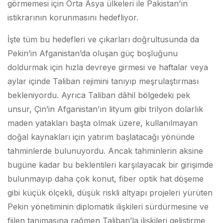
görmemesi için Orta Asya ülkeleri ile Pakistan’ın
istikrarının korunmasını hedefliyor.
İşte tüm bu hedefleri ve çıkarları doğrultusunda da
Pekin’in Afganistan’da oluşan güç boşluğunu
doldurmak için hızla devreye girmesi ve haftalar veya
aylar içinde Taliban rejimini tanıyıp meşrulaştırması
bekleniyordu. Ayrıca Taliban dâhil bölgedeki pek
unsur, Çin’in Afganistan’ın lityum gibi trilyon dolarlık
maden yatakları başta olmak üzere, kullanılmayan
doğal kaynakları için yatırım başlatacağı yönünde
tahminlerde bulunuyordu. Ancak tahminlerin aksine
bugüne kadar bu beklentileri karşılayacak bir girişimde
bulunmayıp daha çok konut, fiber optik hat döşeme
gibi küçük ölçekli, düşük riskli altyapı projeleri yürüten
Pekin yönetiminin diplomatik ilişkileri sürdürmesine ve
fiilen tanımasına rağmen Taliban’la ilişkileri geliştirme