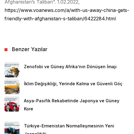
Afghanistan’s Taliban”. 1.02.2022,
https://www.voanews.com/a/with-us-away-china-gets-
friendly-with-afghanistan-s-taliban/6422284.html
Benzer Yazılar
Zenofobi ve Güney Afrika’nın Dönüşen İmajı
İklim Değişikliği, Yerinde Kalma ve Güvenli Göç
Asya-Pasifik Rekabetinde Japonya ve Güney
Kore
Türkiye-Ermenistan Normalleşmesinin Yeni
Jeopolitiği