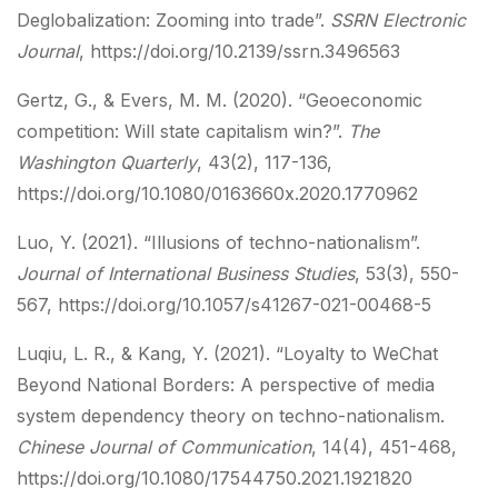
Deglobalization: Zooming into trade”.
SSRN Electronic
Journal
, https://doi.org/10.2139/ssrn.3496563
Gertz, G., & Evers, M. M. (2020). “Geoeconomic
competition: Will state capitalism win?”.
The
Washington Quarterly
, 43(2), 117-136,
https://doi.org/10.1080/0163660x.2020.1770962
Luo, Y. (2021). “Illusions of techno-nationalism”.
Journal of International Business Studies
, 53(3), 550-
567, https://doi.org/10.1057/s41267-021-00468-5
Luqiu, L. R., & Kang, Y. (2021). “Loyalty to WeChat
Beyond National Borders: A perspective of media
system dependency theory on techno-nationalism.
Chinese Journal of Communication
, 14(4), 451-468,
https://doi.org/10.1080/17544750.2021.1921820