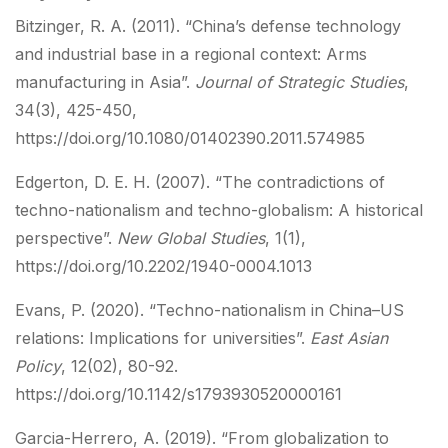
Bitzinger, R. A. (2011). “China’s defense technology
and industrial base in a regional context: Arms
manufacturing in Asia”.
Journal of Strategic Studies
,
34(3), 425-450,
https://doi.org/10.1080/01402390.2011.574985
Edgerton, D. E. H. (2007). “The contradictions of
techno-nationalism and techno-globalism: A historical
perspective”.
New Global Studies
, 1(1),
https://doi.org/10.2202/1940-0004.1013
Evans, P. (2020). “Techno-nationalism in China–US
relations: Implications for universities”.
East Asian
Policy
, 12(02), 80-92.
https://doi.org/10.1142/s1793930520000161
Garcia-Herrero, A. (2019). “From globalization to