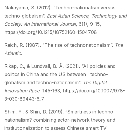
Nakayama, S. (2012). “Techno-nationalism versus
techno-globalism”.
East Asian Science, Technology and
Society: An International Journal
, 6(1), 9-15,
https://doi.org/10.1215/18752160-1504708
Reich, R. (1987). “The rise of technonationalism”.
The
Atlantic
.
Rikap, C., & Lundvall, B.-Å. (2021). “AI policies and
politics in China and the US between techno-
globalism and techno-nationalism”.
The Digital
Innovation Race
, 145-163, https://doi.org/10.1007/978-
3-030-89443-6_7
Shim, Y., & Shin, D. (2019). “Smartness in techno-
nationalism? combining actor-network theory and
institutionalization to assess Chinese smart TV