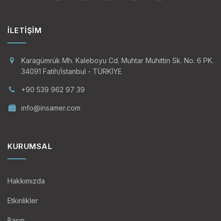
İLETIŞIM
Karagümrük Mh. Kaleboyu Cd. Muhtar Muhittin Sk. No. 6 PK.
34091 Fatih/İstanbul - TÜRKİYE
+90 539 962 97 39
info@insamer.com
KURUMSAL
Hakkımızda
Etkinlikler
Basın