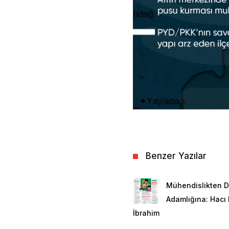
Benzer Yazılar
Mühendislikten D
Adamlığına: Hacı
İbrahim