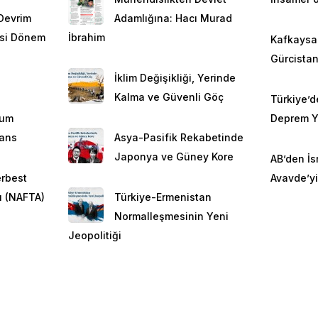
Devrim
Adamlığına: Hacı Murad
asi Dönem
İbrahim
Kafkaysa 
Gürcista
İklim Değişikliği, Yerinde
Kalma ve Güvenli Göç
Türkiye’d
lum
Deprem Ya
yans
Asya-Pasifik Rekabetinde
Japonya ve Güney Kore
AB’den İsr
rbest
Avavde’yi
ı (NAFTA)
Türkiye-Ermenistan
Normalleşmesinin Yeni
Jeopolitiği