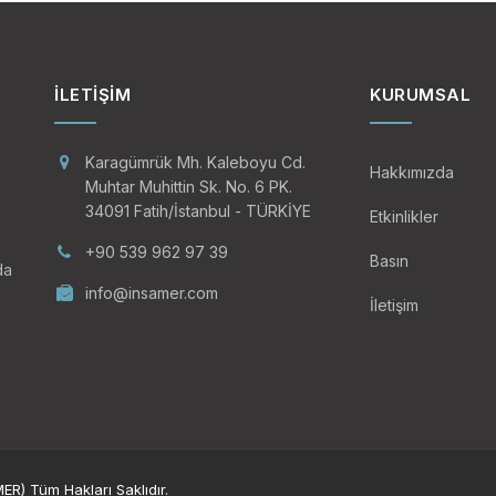
İLETIŞIM
KURUMSAL
Karagümrük Mh. Kaleboyu Cd.
Hakkımızda
Muhtar Muhittin Sk. No. 6 PK.
34091 Fatih/İstanbul - TÜRKİYE
Etkinlikler
+90 539 962 97 39
Basın
da
info@insamer.com
İletişim
R) Tüm Hakları Saklıdır.