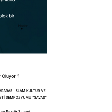
r Oluyor ?
ARARASI İSLAM KÜLTÜR VE
ETİ SEMPOZYUMU “SAVAŞ”
en Rektör Ziyareti