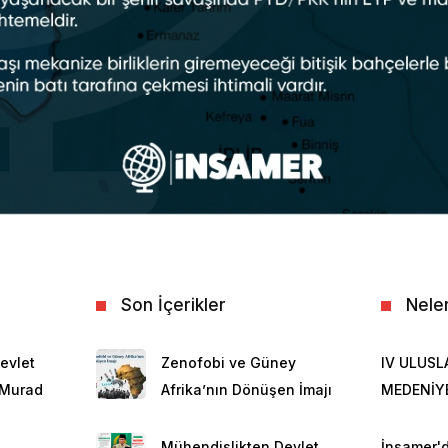
Son İçerikler
Nele
evlet
Zenofobi ve Güney
IV ULUSL
 Murad
Afrika’nın Dönüşen İmajı
MEDENİY
Mühendislikten Devlet
İnsamer'd