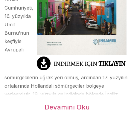
Cumhuriyeti,
16. yüzyılda
Ümit
Burnu’nun
keşfiyle
Avrupalı
sömürgecilerin uğrak yeri olmuş, ardından 17. yüzyılın
ortalarında Hollandalı sömürgeciler bölgeye
yerleşmiştir. 19. yüzyıla gelindiğinde bölgede İngiliz
hâkimiyeti başlamış ve İngiliz sömürge dönemi 1931
Devamını Oku
yılında Güney Afrika’nın bağımsızlığını ilan etmesine
kadar devam etmiştir. Ne var ki Güney Afrika için bu
gerçek bir bağımsızlıktan ziyade, beyaz ırkın diğer