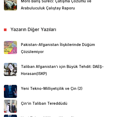
Moro Barış Süreci: Çatışma Çözümü ve
Arabuluculuk Çalıştay Raporu
Apartheid dönemi sona ermiş olsa da uzun yıllar süren
ırkçı politikaların etkileri hâlen devam etmektedir.
Yazarın Diğer Yazıları
Örneğin ülke genelinde suç oranları çok yüksek
seyretmekte; hırsızlık, cinayet ve tecavüz vakaları
Pakistan-Afganistan İlişkilerinde Düğüm
âdeta günlük hayatın normalleri olarak kabul
Çözülemiyor
edilmektedir. Bugün Güney Afrika Cumhuriyeti, dünya
genelinde suç oranlarının en yüksek olduğu
Taliban Afganistan’ı için Büyük Tehdit: DAEŞ-
ülkelerden biridir. Sosyal adaletsizlik ve yüksek işsizlik
Horasan(ISKP)
oranları, bu durumun en önemli sebepleri olarak
dikkat çekmektedir.
Yeni Tekno-Milliyetçilik ve Çin (2)
60 milyon nüfuslu ülkede çok farklı etnik kökenden
insan bir arada yaşamaktadır. Nüfusun büyük bölümü
Çin’in Taliban Tereddüdü
Hristiyan’dır; Müslümanlar ise ülkedeki en büyük dinî
azınlıktır ve resmî rakamlara göre nüfusun yaklaşık