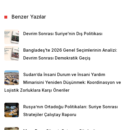
ırklardan üstün olduğunu savunan, insanlık tarihinin
en utanç verici dönemlerinden biri olan
Benzer Yazılar
apartheid
sisteminin uygulandığı bir süreç olmuştur.
Irkçı apartheid rejimine karşı verilen mücadele sonucu
Devrim Sonrası Suriye'nin Dış Politikası
ülkede 1994 yılında rejim değişikliği yaşanmış, aynı yıl
tüm toplumun ilk defa özgürce oy kullanabildiği
Bangladeş'te 2026 Genel Seçimlerinin Analizi:
seçimler yapılmış ve Nelson Mandela, Güney Afrika
Devrim Sonrası Demokratik Geçiş
Cumhuriyeti’nin ilk siyahi devlet başkanı ve yeni
dönemin kurucu lideri seçilmiştir.
Sudan’da İnsani Durum ve İnsani Yardım
Mimarisini Yeniden Düşünmek: Koordinasyon ve
Lojistik Zorluklara Karşı Öneriler
Rusya’nın Ortadoğu Politikaları: Suriye Sonrası
Stratejiler Çalıştay Raporu