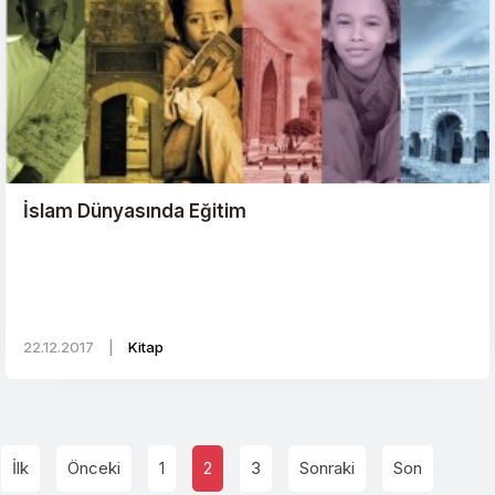
İslam Dünyasında Eğitim
22.12.2017
|
Kitap
İlk
Önceki
1
2
3
Sonraki
Son