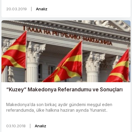
20.03.2019
|
Analiz
“Kuzey” Makedonya Referandumu ve Sonuçları
Makedonya’da son birkaç aydır gündemi meşgul eden
referandumda, ülke halkına haziran ayında Yunanist..
03.10.2018
|
Analiz