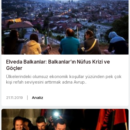
Elveda Balkanlar: Balkanlar’ın Nüfus Krizi ve
Göçler
Ülkelerindeki olumsuz ekonomik koşullar yüzünden pek çok
kişi refah seviyesini arttırmak adına Avrup..
21.11.2019
|
Analiz