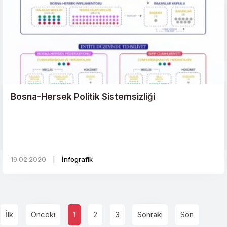
Bosna-Hersek Politik Sistemsizliği
19.02.2020
|
İnfografik
İlk
Önceki
1
2
3
Sonraki
Son