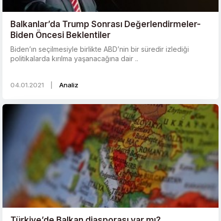
Balkanlar’da Trump Sonrası Değerlendirmeler-
Biden Öncesi Beklentiler
Biden’ın seçilmesiyle birlikte ABD’nin bir süredir izlediği
politikalarda kırılma yaşanacağına dair ..
04.01.2021
|
Analiz
Türkiye’de Balkan diasporası var mı?