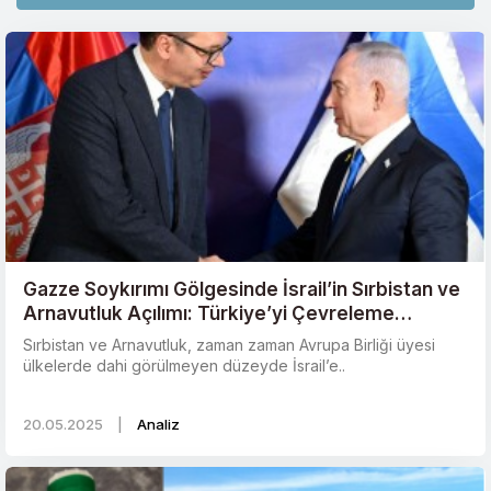
Gazze Soykırımı Gölgesinde İsrail’in Sırbistan ve
Arnavutluk Açılımı: Türkiye’yi Çevreleme
Stratejisi mi?
Sırbistan ve Arnavutluk, zaman zaman Avrupa Birliği üyesi
ülkelerde dahi görülmeyen düzeyde İsrail’e..
20.05.2025
|
Analiz