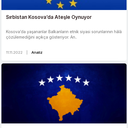
Sırbistan Kosova’da Ateşle Oynuyor
Kosova’da yaşananlar Balkanların etnik siyasi sorunlarının hâlâ
çözülemediğini açıkça gösteriyor. An..
11.11.2022
|
Analiz