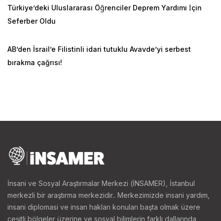
Türkiye’deki Uluslararası Öğrenciler Deprem Yardımı İçin
Seferber Oldu
AB’den İsrail’e Filistinli idari tutuklu Avavde’yi serbest
bırakma çağrısı!
İnsani ve Sosyal Araştırmalar Merkezi (İNSAMER), İstanbul
merkezli bir araştırma merkezidir.. Merkezimizde insani yardım,
insani diplomasi ve insan hakları konuları başta olmak üzere
çeşitli bölgeler üzerine ve sosyal bilimlerin farklı dallarında