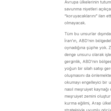
Avrupa ülkelerinin tutumu.
savunma niyetleri açıkça 
“koruyacaklarını” ilan e
olmayacak.
Tüm bu unsurlar dışında,
İran’ın, ABD’nin bölgedek
oynadığına şüphe yok. Z
denge unsuru olarak işle
gerginlik, ABD’nin bölge
yoğun bir silah satışı ge
oluşmasını da önlemekte.
okumayı engelleyici bir u
nasıl meşruiyet kaynağı ol
meşruiyet zemini oluştur
kurma eğilimi, Arap ülkel
stratejisiyle uyumlu gör