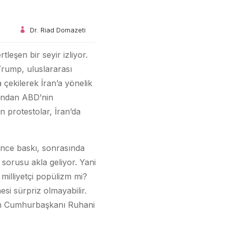
Dr. Riad Domazeti
eşen bir seyir izliyor.
Trump, uluslararası
çekilerek İran’a yönelik
andan ABD’nin
n protestolar, İran’da
 önce baskı, sonrasında
sorusu akla geliyor. Yani
milliyetçi popülizm mi?
i sürpriz olmayabilir.
ran Cumhurbaşkanı Ruhani