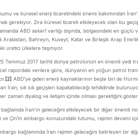
numu ve küresel enerji ticaretindeki önemi bakımından İra
mak gerekiyor. Zira küresel ticareti etkileyecek olan bu geçi
 zamanda ABD askerî varlığı dışında, bölgesindeki en güçlü 
Arabistan, Bahreyn, Kuveyt, Katar ve Birleşik Arap Emirlikl
 üretici ülkelere taşınıyor.
25 Temmuz 2017 tarihli dünya petrolünün en önemli yedi tra
cel rapordaki verilere göre, dünyanın en yoğun petrol trans
or.
[2]
ABD’ye giden enerji kaynaklarının beşte biri de Hürm
lan İran, sık sık geçişleri kapatabileceği tehdidinde bulunuyo
her zaman diyalog ve iletişim içinde olması gerektiğini göster
bu bağlamda İran’ın geleceğini etkileyecek bir diğer önemli n
reti ve Çin’in ambargo konusundaki tutumu, rejimin devamı içi
mbargo bağlamında İran rejimin geleceğini belirleyen bir diğ