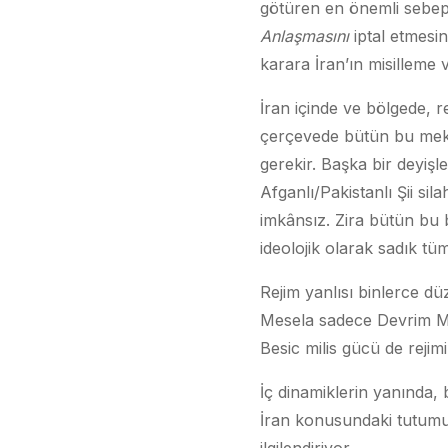
götüren en önemli sebepl
Anlaşmasını
iptal etmesi
karara İran’ın misilleme 
İran içinde ve bölgede, 
çerçevede bütün bu meka
gerekir. Başka bir deyişl
Afganlı/Pakistanlı Şii sila
imkânsız. Zira bütün bu bö
ideolojik olarak sadık tü
Rejim yanlısı binlerce düz
Mesela sadece Devrim Muh
Besic milis gücü de rejim
İç dinamiklerin yanında, 
İran konusundaki tutumu 