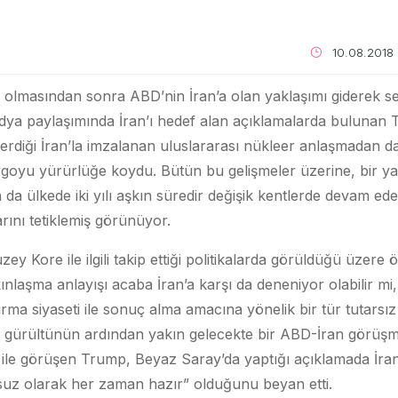
10.08.2018
lmasından sonra ABD’nin İran’a olan yaklaşımı giderek sertl
dya paylaşımında İran’ı hedef alan açıklamalarda bulunan 
iği İran’la imzalanan uluslararası nükleer anlaşmadan da 
goyu yürürlüğe koydu. Bütün bu gelişmeler üzerine, bir y
 da ülkede iki yılı aşkın süredir değişik kentlerde devam ede
larını tetiklemiş görünüyor.
y Kore ile ilgili takip ettiği politikalarda görüldüğü üzere
laşma anlayışı acaba İran’a karşı da deneniyor olabilir mi, 
ma siyaseti ile sonuç alma amacına yönelik bir tür tutarsız 
 gürültünün ardından yakın gelecekte bir ABD-İran görüşmes
ı ile görüşen Trump, Beyaz Saray’da yaptığı açıklamada İ
suz olarak her zaman hazır” olduğunu beyan etti.