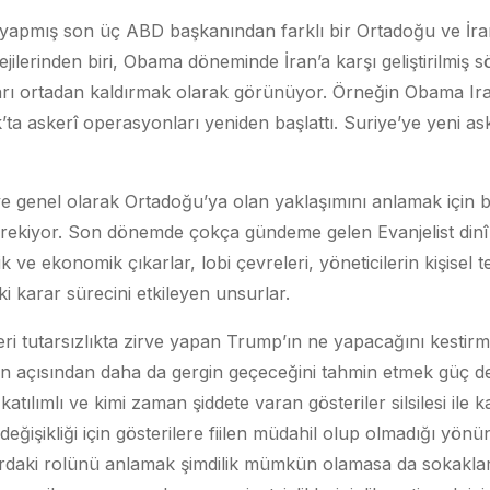
apmış son üç ABD başkanından farklı bir Ortadoğu ve İran 
jilerinden biri, Obama döneminde İran’a karşı geliştirilmiş
arı ortadan kaldırmak olarak görünüyor. Örneğin Obama Ir
a askerî operasyonları yeniden başlattı. Suriye’ye yeni as
 ve genel olarak Ortadoğu’ya olan yaklaşımını anlamak için 
kiyor. Son dönemde çokça gündeme gelen Evanjelist dinî
tejik ve ekonomik çıkarlar, lobi çevreleri, yöneticilerin kişisel te
i karar sürecini etkileyen unsurlar.
beri tutarsızlıkta zirve yapan Trump’ın ne yapacağını kes
açısından daha da gergin geçeceğini tahmin etmek güç değil
katılımlı ve kimi zaman şiddete varan gösteriler silsilesi ile 
değişikliği için gösterilere fiilen müdahil olup olmadığı yö
ylardaki rolünü anlamak şimdilik mümkün olamasa da sokaklar