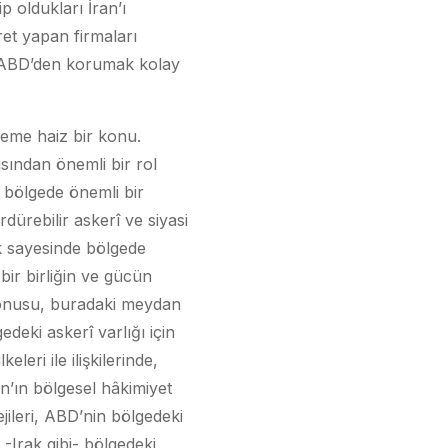
p oldukları İran’ı
ret yapan firmaları
rı ABD’den korumak kolay
neme haiz bir konu.
ısından önemli bir rol
 bölgede önemli bir
ürebilir askerî ve siyasi
ik sayesinde bölgede
bir birliğin ve gücün
 konusu, buradaki meydan
deki askerî varlığı için
leri ile ilişkilerinde,
n’ın bölgesel hâkimiyet
jileri, ABD’nin bölgedeki
-Irak gibi- bölgedeki