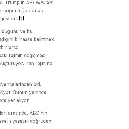
dı. Trump’ın
5+1 Nükleer
 bir çoğunluğunun bu
gösterdi.
[1]
 olduğunu ve bu
ığını bilhassa belirtmek
zbinlerce
’daki rejimin değişmesi
oluşturuyor. İran rejimine
üvencelerinden biri.
iliyor. Bunun yanında
da yer alıyor.
rları arasında. ABD’nin
esel siyasetini doğrudan