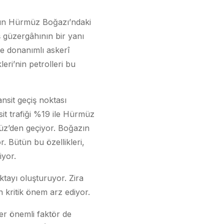
n’ın Hürmüz Boğazı’ndaki
ş güzergâhının bir yanı
ve donanımlı askerî
eri’nin petrolleri bu
nsit geçiş noktası
it trafiği %19 ile Hürmüz
üz’den geçiyor. Boğazın
r. Bütün bu özellikleri,
iyor.
oktayı oluşturuyor. Zira
n kritik önem arz ediyor.
er önemli faktör de