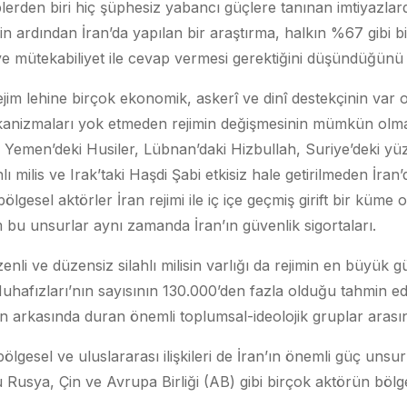
erden biri hiç şüphesiz yabancı güçlere tanınan imtiyazlar
nin ardından İran’da yapılan bir araştırma, halkın %67 gibi
ve mütekabiliyet ile cevap vermesi gerektiğini düşündüğünü 
rejim lehine birçok ekonomik, askerî ve dinî destekçinin var
nizmaları yok etmeden rejimin değişmesinin mümkün olmad
e Yemen’deki Husiler, Lübnan’daki Hizbullah, Suriye’deki yü
hlı milis ve Irak’taki Haşdi Şabi etkisiz hale getirilmeden İran
lgesel aktörler İran rejimi ile iç içe geçmiş girift bir küme 
m bu unsurlar aynı zamanda İran’ın güvenlik sigortaları.
enli ve düzensiz silahlı milisin varlığı da rejimin en büyük g
afızları’nın sayısının 130.000’den fazla olduğu tahmin ed
in arkasında duran önemli toplumsal-ideolojik gruplar arasın
bölgesel ve uluslararası ilişkileri de İran’ın önemli güç unsu
Rusya, Çin ve Avrupa Birliği (AB) gibi birçok aktörün bölg