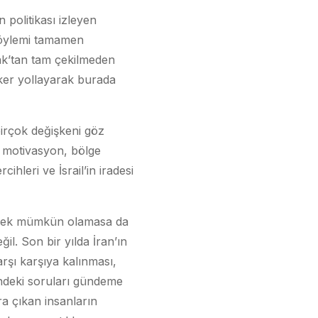
politikası izleyen
 söylemi tamamen
ak’tan tam çekilmeden
ker yollayarak burada
birçok değişkeni göz
 motivasyon, bölge
rcihleri ve İsrail’in iradesi
tirmek mümkün olamasa da
. Son bir yılda İran’ın
karşı karşıya kalınması,
nündeki soruları gündeme
a çıkan insanların