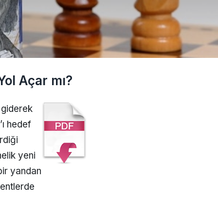
 Yol Açar mı?
 giderek
’ı hedef
rdiği
elik yeni
bir yandan
kentlerde