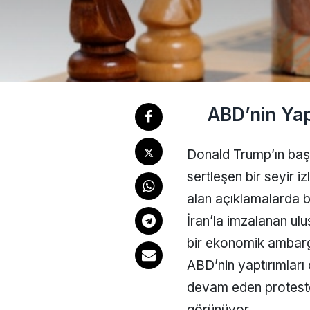
ABD’nin Yapt
Donald Trump’ın baş
sertleşen bir seyir i
alan açıklamalarda 
İran’la imzalanan ul
bir ekonomik ambarg
ABD’nin yaptırımları 
devam eden protestola
görünüyor.