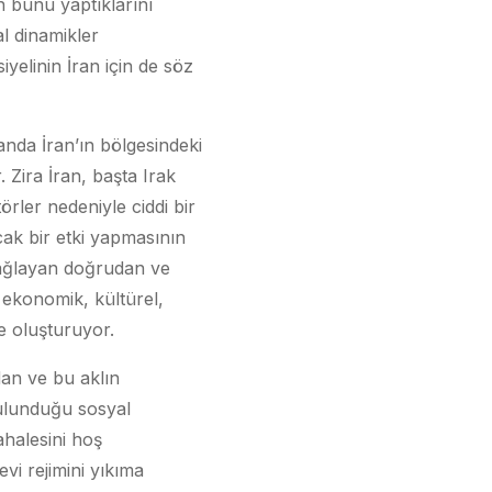
n bunu yaptıklarını
l dinamikler
yelinin İran için de söz
nda İran’ın bölgesindeki
 Zira İran, başta Irak
rler nedeniyle ciddi bir
cak bir etki yapmasının
sağlayan doğrudan ve
, ekonomik, kültürel,
e oluşturuyor.
dan ve bu aklın
ulunduğu sosyal
halesini hoş
i rejimini yıkıma