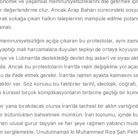
nomik ve yaşamsal memnuniyetsizliklerini dile getirmek içi
ir değerlendirme olur. Ancak Arap Baharı sürecindeki sosya
arak sokağa çıkan halkın taleplerinin manipüle edilme potansi
malı.
memnuniyetsizliğini açığa çıkaran bu protestolar, aynı zama
yaptığı mali harcamalara duyulan tepkiyi de ortaya koyuyor.
 ve Lübnan’da desteklediği devlet dışı askerî ve siyasi aktö
a. Ancak bu protestoların İran’da rejim değişikline yol aça
da ifade etmek gerekir. İran’da rejimin ayakta kalmasını 
aktör var. Söz konusu bu faktörler tarihî, ideolojik, coğrafi
ve küresel birçok komplikasyonların birbirine geçtiği bir küm
r yana bırakılacak olursa İran’da tarihsel bir aklın varlığın
ir bütünlükten bahsetmek mümkün. İran toplumu, içinde b
ağmen ulusal gurur taşıyan ve her şeye rağmen yabancı müda
ım sergilemekte. Unutulmamalı ki Muhammed Rıza Şah Pehlev