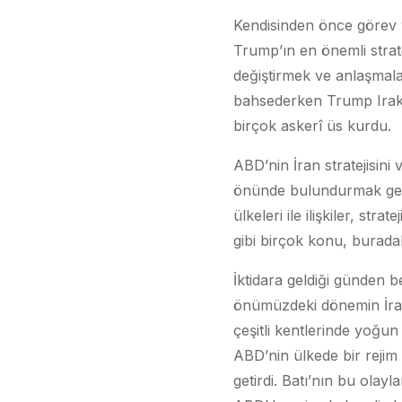
Kendisinden önce görev y
Trump’ın en önemli strate
değiştirmek ve anlaşmal
bahsederken Trump Irak’t
birçok askerî üs kurdu.
ABD’nin İran stratejisini
önünde bulundurmak gere
ülkeleri ile ilişkiler, stra
gibi birçok konu, buradak
İktidara geldiği günden 
önümüzdeki dönemin İran 
çeşitli kentlerinde yoğun 
ABD’nin ülkede bir rejim 
getirdi. Batı’nın bu ola