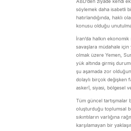
ABD’den ziyade kendi eko
söylemek daha isabetli b
hatırlandığında, haklı ol
konusu olduğu unutulma
İran’da halkın ekonomik 
savaşlara müdahale için 
olmak üzere Yemen, Suriye
yük altında girmiş durumd
şu aşamada zor olduğunu 
dolaylı birçok değişken f
askerî, siyasi, bölgesel 
Tüm güncel tartışmalar bi
oluşturduğu toplumsal b
sıkıntıların varlığına r
karşılamayan bir yaklaş