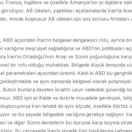
 Fransa, İngiltere ve özellikle Almanya’nın iyi ilişkilere sahi
görülüyor. AB ülkeleri, yaptıkları açıklamalarda İran’la tica
ttiler. Ancak kuşkusuz AB ülkeleri için söz konusu firmala
 ABD açısından İran’ın bölgesel dengeleyici rolü, ayrıca ö
i varlığına meşruiyet sağladığına ve ABD’nin politikaları aç
ira İran’ın Ortadoğu’nun Arap ve Sünni çoğunluğuna karşı
vsel bir rolü olduğu muhakkak. Bölgede düşük tempoda sürd
sel parametreleri açısından önemli. Kaldı ki ABD bu gerginl
rçekleştirmekte ve aynı zamanda bölgesel olarak potansiyel 
 Bütün bunlara ilaveten İsrail’in uzun vadedeki güvenliği
nsur. ABD için el-Kaide ve terörle mücadele gerekçesi, bölge
uşturuyorsa İran tehdidi de aynı ölçüde, özellikle Körfez ülke
uyor ve bu sayede bölgedeki varlığına gerekçe sağlıyor. İra
eri ve diğer Sünni devletlerin bu duruma karşı koyma strate
ünüyor. Bu çerçevede İran’a yönelik tüm baskılarına rağmen 