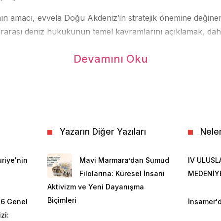
ın amacı, evvela Doğu Akdeniz’in stratejik önemine değin
lararası deniz hukukunun temel kavramlarını açıklamak, dah
alarını yakın tarihte yaptığı ikili anlaşmalar çerçevesinde el
Devamını Oku
ah etmektir.
mi
eopolitik özelliği bakımından Doğu ile Batı arasındaki en ön
sadece coğrafi olarak bölgeye komşu 20 devlet arasında s
nda durum pek de öyle değildir. Süveyş Kanalı gibi önemli d
Yazarın Diğer Yazıları
Nele
erin hava ve deniz yollarının en önemli durağı olan, bir ba
[1]
bit uçak gemisi
” olarak gördüğü Kıbrıs Adası’nı ihtiva etme
riye'nin
Mavi Marmara’dan Sumud
IV ULUSL
Hindistan gibi küresel aktörlerin de yakinen ilgilendiği bir
Filolarına: Küresel İnsani
MEDENİY
uğu yaklaşık olarak 4.000 kilometrekare olan Akdeniz’in et
Aktivizm ve Yeni Dayanışma
rafyaya ulaşmaktadır. Bu ilgi, siyasi ve ekonomik hedefler
Biçimleri
26 Genel
İnsamer'd
ahi dönüşebilmektedir.
zi: