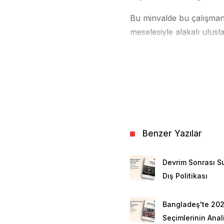
Bu minvalde bu çalışman
meselesiyle alakalı ulus
Doğu Akdeniz’deki politik
hukuk perspektifinden iz
Doğu Akdeniz’in Öne
Doğu Akdeniz coğrafyası j
bakışta mevcut durumun 
olduğu düşünülse de aslı
Benzer Yazılar
güzergâhı olması, devletl
Ortadoğu ülkelerinin “sa
Devrim Sonrası Su
Akdeniz ABD, Rusya, Çin, 
Dış Politikası
esasında doğu-batı uzunl
kilometrekarelik bir coğ
Bangladeş'te 20
zaman fiilî müdahaleye d
Seçimlerinin Anali