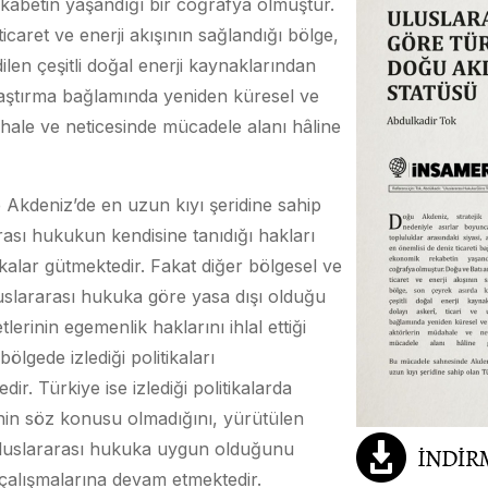
abetin yaşandığı bir coğrafya olmuştur.
icaret ve enerji akışının sağlandığı bölge,
len çeşitli doğal enerji kaynaklarından
ulaştırma bağlamında yeniden küresel ve
hale ve neticesinde mücadele alanı hâline
Akdeniz’de en uzun kıyı şeridine sahip
rası hukukun kendisine tanıdığı hakları
ikalar gütmektedir. Fakat diğer bölgesel ve
uslararası hukuka göre yasa dışı olduğu
erinin egemenlik haklarını ihlal ettiği
ölgede izlediği politikaları
ir. Türkiye ise izlediği politikalarda
inin söz konusu olmadığını, yürütülen
 uluslararası hukuka uygun olduğunu
çalışmalarına devam etmektedir.