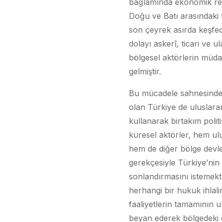
bağlamında ekonomik rek
Doğu ve Batı arasındaki t
son çeyrek asırda keşfedi
dolayı askerî, ticari ve 
bölgesel aktörlerin müda
gelmiştir.
Bu mücadele sahnesinde 
olan Türkiye de uluslara
kullanarak birtakım polit
küresel aktörler, hem ul
hem de diğer bölge devletl
gerekçesiyle Türkiye’nin b
sonlandırmasını istemekted
herhangi bir hukuk ihlal
faaliyetlerin tamamının
beyan ederek bölgedeki 