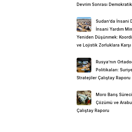
Devrim Sonrası Demokratik
Akdeniz coğrafyası, sah
imparatorlukların deniz t
Sudan’da İnsani 
özelliğinden ziyade bizi
İnsani Yardım Mim
hidrokarbon enerji kayna
Yeniden Düşünmek: Koord
sahiptir. Dünya deniz tra
ve Lojistik Zorluklara Karşı
kaynak taşımacılığından 
etmektedir.
Rusya’nın Ortad
Doğu Akdeniz’de muhtevas
Politikaları: Suri
tarafından sondaj çalışmal
Stratejiler Çalıştay Raporu
sırasıyla şöyledir: Kıbrıs
sahasının yakınlarında k
Moro Barış Süreci
Girit’in güneydoğusunda
Çözümü ve Arabu
Merkezi’nin yayımladığı 
Çalıştay Raporu
petrol bulunduğu tahmin 
Havzası’nda 1,8 milyar v