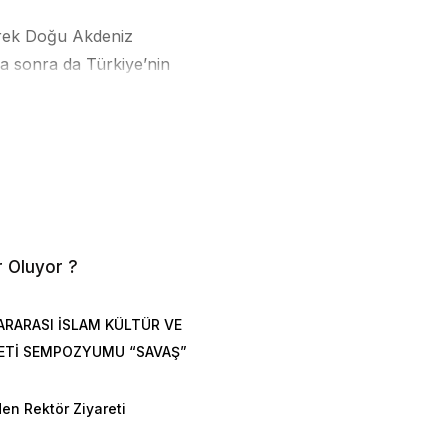
erek Doğu Akdeniz
a sonra da Türkiye’nin
e alarak uluslararası
emli ticari köprüdür. İlk
üregelen bir çatışma
eniz yollarının
r Oluyor ?
şka deyişle bütün
si dolayısıyla Doğu
ARARASI İSLAM KÜLTÜR VE
 coğrafyadır. Bu sebeple
ETİ SEMPOZYUMU “SAVAŞ”
ki alanı 7.000
 doğrultusunda zaman
en Rektör Ziyareti