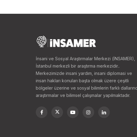
çevresinde ise 8 milyar v
Avrupa’nın ve Türkiye’ni
Türkiye’nin yaklaşık 575 y
eden arama çalışmaları n
daha artacağı anlaşılmak
müdahaleyi artırabileceği 
birliklerinin güçlendiril
İnsani ve Sosyal Araştırmalar Merkezi (İNSAMER),
İstanbul merkezli bir araştırma merkezidir..
hukuka göre Doğu Akdeniz
Merkezimizde insani yardım, insani diplomasi ve
Türk Cumhuriyeti (KKTC),
insan hakları konuları başta olmak üzere çeşitli
Ne var ki günümüzde böl
bölgeler üzerine ve sosyal bilimlerin farklı dalların
söylemek pek mümkün de
araştırmalar ve bilimsel çalışmalar yapılmaktadır.
Bir sonraki alt başlığa 
kaynaklarda Yunanistan’ı
değildir. Yunanistan Doğu 
üzere Türkiye’nin bölgede