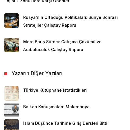
Lojistik Zorluklara Karşı Öneriler
Türk halkı da başlangıçta Suriyelileri büyük bir
Rusya’nın Ortadoğu Politikaları: Suriye Sonrası
misafirperverlik ve duygudaşlık ile karşıladı. Ancak
Stratejiler Çalıştay Raporu
Suriye’deki krizin uzaması bir yana, Türkiye’nin de
kendi içinde ciddi siyasi ve ekonomik krizler yaşaması
Moro Barış Süreci: Çatışma Çözümü ve
ve diğer bazı faktörler sebebiyle Suriyelilerin
Arabuluculuk Çalıştay Raporu
Türkiye’deki varlığı halk arasında ciddi bir
hoşnutsuzluk halinin ortaya çıkmasına yol açtı. Bazı
çevreler, Türk halkını etkileyen sorunlardan biri olarak
Yazarın Diğer Yazıları
Suriyeli sığınmacıları hedef gösterir oldu. İç siyasette
bazı kazanımlar peşinde olan siyasi partiler de
Türkiye Kütüphane İstatistikleri
“Suriyelilere karşı kışkırtma kampanyaları” yürütmeye
başladılar. Bu bağlamda Suriyelilerden kaynaklanan
Balkan Konuşmaları: Makedonya
münferit olumsuzluklar büyütülerek politik çıkar
sağlanmaya çalışıldı. Bu amaçla daha önce
İslam Düşünce Tarihine Giriş Dersleri Bitti
Suriyelilerin varlığından rahatsız olmayan