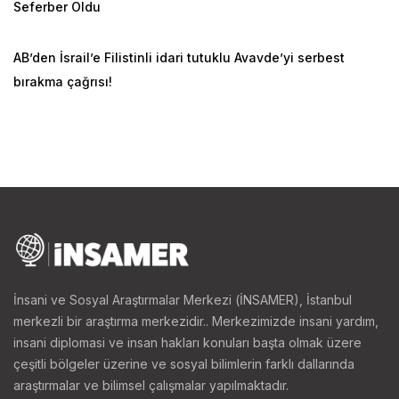
Seferber Oldu
Çalışmada, Türkler ile Suriyelilerin barış ve uyum
içinde yaşamaları önündeki bazı meselelerle ilgili zayıf
AB’den İsrail’e Filistinli idari tutuklu Avavde’yi serbest
noktalara dikkat çekilerek bunların olumsuz etkilerinin
bırakma çağrısı!
azaltılmasına ve/veya ortadan kaldırılmasına katkıda
bulunabilecek çeşitli çözüm önerilerine yer
verilmektedir.
Rapor hazırlanırken araştırma tekniği olarak izleme ve
doğrudan gözlem yöntemleri kullanılmıştır. Çalışmada
genel olarak Türkiye’deki ve özellikle de İstanbul’daki
Suriyelilerin sorunlarına doğrudan vakıf olan bir grup
Suriyeli uzman ve akademisyenle yapılan
İnsani ve Sosyal Araştırmalar Merkezi (İNSAMER), İstanbul
görüşmelerden elde edilen verilere ek olarak toplumun
merkezli bir araştırma merkezidir.. Merkezimizde insani yardım,
farklı kesimlerinden Türklerin görüşlerine de yer
insani diplomasi ve insan hakları konuları başta olmak üzere
verilmiştir.
çeşitli bölgeler üzerine ve sosyal bilimlerin farklı dallarında
araştırmalar ve bilimsel çalışmalar yapılmaktadır.
Bu raporda, Suriyelilerin kendi aralarında dile