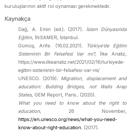
kuruluşlarının aktif rol oynaması gerekmektedir.
Kaynakça
Dağ, A. Emin (ed.). (2017).
İslam Dünyasında
Eğitim
, İNSAMER, İstanbul.
Gümüş, Arife. (16.02.2021).
Türkiye’de Eğitim
Sisteminin Bir Felsefesi Var mı?,
İlke Analiz,
https://www.ilkeanaliz.net/2021/02/16/turkiyede-
egitim-sisteminin-bir-felsefesi-var-mi/
UNESCO. (2019).
Migration, displacement and
aducation: Building Bridges, not Walls Arap
States
, GEM Report, Paris.. (2020).
What you need to know about the right to
education
, 26 November,
https://en.unesco.org/news/what-you-need-
know-about-right-education
. (2017).