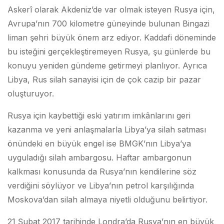
Askerî olarak Akdeniz’de var olmak isteyen Rusya için,
Avrupa’nın 700 kilometre güneyinde bulunan Bingazi
liman şehri büyük önem arz ediyor. Kaddafi döneminde
bu isteğini gerçekleştiremeyen Rusya, şu günlerde bu
konuyu yeniden gündeme getirmeyi planlıyor. Ayrıca
Libya, Rus silah sanayisi için de çok cazip bir pazar
oluşturuyor.
Rusya için kaybettiği eski yatırım imkânlarını geri
kazanma ve yeni anlaşmalarla Libya’ya silah satması
önündeki en büyük engel ise BMGK’nın Libya’ya
uyguladığı silah ambargosu. Haftar ambargonun
kalkması konusunda da Rusya’nın kendilerine söz
verdiğini söylüyor ve Libya’nın petrol karşılığında
Moskova’dan silah almaya niyetli olduğunu belirtiyor.
21 Şubat 2017 tarihinde Londra’da Rusya’nın en büyük