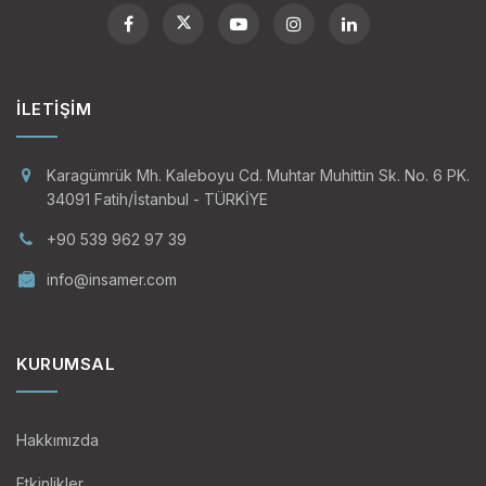
İLETIŞIM
Karagümrük Mh. Kaleboyu Cd. Muhtar Muhittin Sk. No. 6 PK.
34091 Fatih/İstanbul - TÜRKİYE
+90 539 962 97 39
info@insamer.com
KURUMSAL
Hakkımızda
Etkinlikler