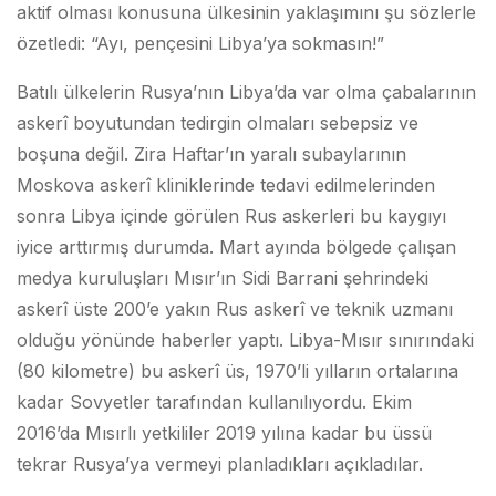
aktif olması konusuna ülkesinin yaklaşımını şu sözlerle
özetledi: “Ayı, pençesini Libya’ya sokmasın!”
Batılı ülkelerin Rusya’nın Libya’da var olma çabalarının
askerî boyutundan tedirgin olmaları sebepsiz ve
boşuna değil. Zira Haftar’ın yaralı subaylarının
Moskova askerî kliniklerinde tedavi edilmelerinden
sonra Libya içinde görülen Rus askerleri bu kaygıyı
iyice arttırmış durumda. Mart ayında bölgede çalışan
medya kuruluşları Mısır’ın Sidi Barrani şehrindeki
askerî üste 200’e yakın Rus askerî ve teknik uzmanı
olduğu yönünde haberler yaptı. Libya-Mısır sınırındaki
(80 kilometre) bu askerî üs, 1970’li yılların ortalarına
kadar Sovyetler tarafından kullanılıyordu. Ekim
2016’da Mısırlı yetkililer 2019 yılına kadar bu üssü
tekrar Rusya’ya vermeyi planladıkları açıkladılar.