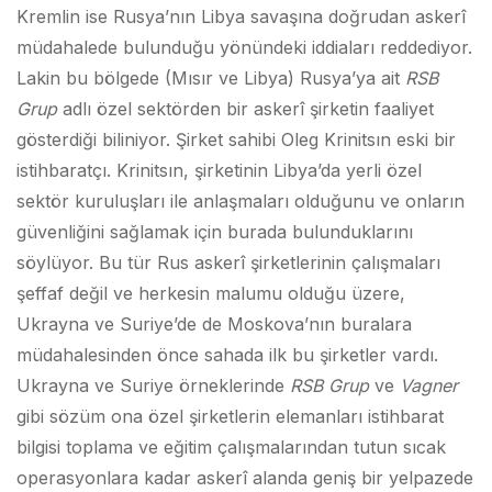
Kremlin ise Rusya’nın Libya savaşına doğrudan askerî
müdahalede bulunduğu yönündeki iddiaları reddediyor.
Lakin bu bölgede (Mısır ve Libya) Rusya’ya ait
RSB
Grup
adlı özel sektörden bir askerî şirketin faaliyet
gösterdiği biliniyor. Şirket sahibi Oleg Krinitsın eski bir
istihbaratçı. Krinitsın, şirketinin Libya’da yerli özel
sektör kuruluşları ile anlaşmaları olduğunu ve onların
güvenliğini sağlamak için burada bulunduklarını
söylüyor. Bu tür Rus askerî şirketlerinin çalışmaları
şeffaf değil ve herkesin malumu olduğu üzere,
Ukrayna ve Suriye’de de Moskova’nın buralara
müdahalesinden önce sahada ilk bu şirketler vardı.
Ukrayna ve Suriye örneklerinde
RSB Grup
ve
Vagner
gibi sözüm ona özel şirketlerin elemanları istihbarat
bilgisi toplama ve eğitim çalışmalarından tutun sıcak
operasyonlara kadar askerî alanda geniş bir yelpazede