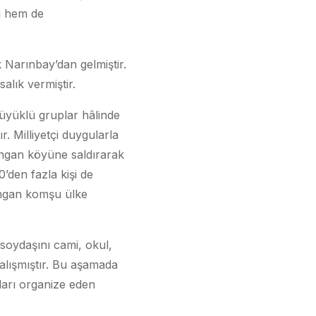
nı hem de
k Narınbay’dan gelmiştir.
alık vermiştir.
büyüklü gruplar hâlinde
. Milliyetçi duygularla
ungan köyüne saldırarak
’den fazla kişi de
ungan komşu ülke
 soydaşını cami, okul,
çalışmıştır. Bu aşamada
ları organize eden