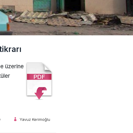
ikrarı
e üzerine
üler
0
Yavuz Kerimoğlu