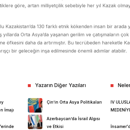
stiklere göre, artan milliyetçilik sebebiyle her yıl Kazak olm
lu Kazakistan’da 130 farklı etnik kökenden insan bir arada 
iş yıllarda Orta Asya’da yaşanan gerilim ve çatışmaların çok
ine öfkesini daha da artırmıştır. Bu tecrübeden hareketle K
ışçı bir geleceğin inşa edilmesinde önemli adımlar atabilir.
Yazarın Diğer Yazıları
Nele
ey
Çin’in Orta Asya Politikaları
IV ULUSL
n İmajı
MEDENİY
Azerbaycan’da İsrail Algısı
 Yerinde
ve Etkisi
İnsamer'd