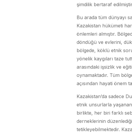
şimdilik bertaraf edilmiştir
Bu arada tüm dünyayı sa
Kazakistan hükümeti harek
önlemleri almıştır. Bölg
döndüğü ve evlerini, dük
bölgede, köklü etnik sor
yönelik kaygıları taze tu
arasındaki işsizlik ve eği
oynamaktadır. Tüm bölge ü
açısından hayati önem ta
Kazakistan’da sadece Dung
etnik unsurlarla yaşanan g
birlikte, her biri farklı 
derneklerinin düzenlediğ
tetikleyebilmektedir. Kaz