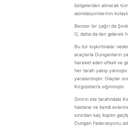
bölgelerden alınarak tüm
asimilasyonlarının kolayl
Benzer bir çağrı da Şındı
O, daha da ileri giderek 
Bu tür kışkırtmalar nede
araçlarla Dunganların yaş
hareket eden öfkeli ve 
her tarafı yakıp yıkmıştı
yaralanmıştır. Olaylar s
Kırgızistan’a sığınmıştır.
Sınırın öte tarafındaki K
hastane ve kendi evlerine
sınırdan kaç kişinin geç
Dungan Federasyonu adlı 