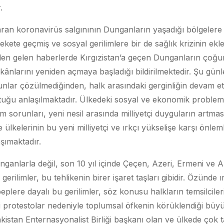
.
ran koronavirüs salgınının Dunganların yaşadığı bölgelere 
ete geçmiş ve sosyal gerilimlere bir de sağlık krizinin ekl
eden gelen haberlerde Kırgızistan’a geçen Dunganların çoğu
kânlarını yeniden açmaya başladığı bildirilmektedir. Şu gün
unlar çözülmediğinden, halk arasındaki gerginliğin devam e
ttuğu anlaşılmaktadır. Ülkedeki sosyal ve ekonomik probleml
tim sorunları, yeni nesil arasında milliyetçi duyguların artma
lkelerinin bu yeni milliyetçi ve ırkçı yükselişe karşı önleml
şımaktadır.
anlarla değil, son 10 yıl içinde Çeçen, Azeri, Ermeni ve Ahı
erilimler, bu tehlikenin birer işaret taşları gibidir. Özünde 
sebeplere dayalı bu gerilimler, söz konusu halkların temsilcile
i protestolar nedeniyle toplumsal öfkenin körüklendiği büyü
akistan Enternasyonalist Birliği başkanı olan ve ülkede çok