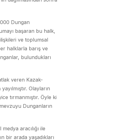
0.000 Dungan
orumayı başaran bu halk,
lişkileri ve toplumsal
r halklarla barış ve
unganlar, bulundukları
atlak veren Kazak-
ayılmıştır. Olayların
yice tırmanmıştır. Öyle ki
e mevzuyu Dunganların
medya aracılığı ile
 bir arada yaşadıkları