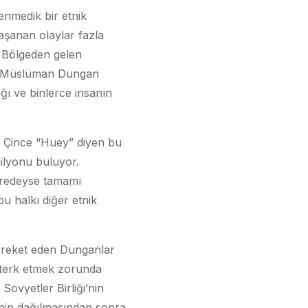
lenmedik bir etnik
şanan olaylar fazla
ı. Bölgeden gelen
ıllı Müslüman Dungan
ğı ve binlerce insanın
e Çince “Huey” diyen bu
ilyonu buluyor.
eredeyse tamamı
 halkı diğer etnik
hareket eden Dunganlar
i terk etmek zorunda
Sovyetler Birliği’nin
i’nin dağılmasından sonra