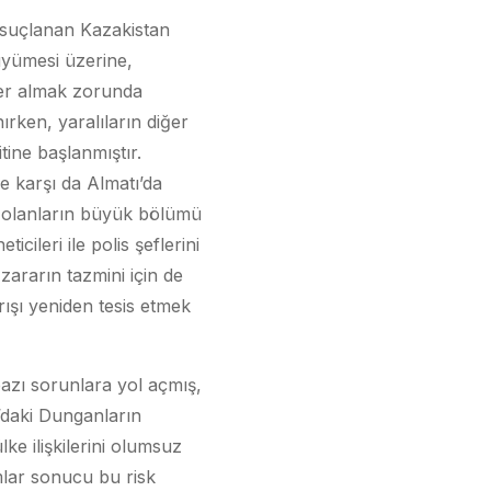
 suçlanan Kazakistan
üyümesi üzerine,
ler almak zorunda
ırken, yaralıların diğer
tine başlanmıştır.
ne karşı da Almatı’da
ü olanların büyük bölümü
cileri ile polis şeflerini
ararın tazmini için de
rışı yeniden tesis etmek
 bazı sorunlara yol açmış,
’daki Dunganların
ke ilişkilerini olumsuz
ımlar sonucu bu risk