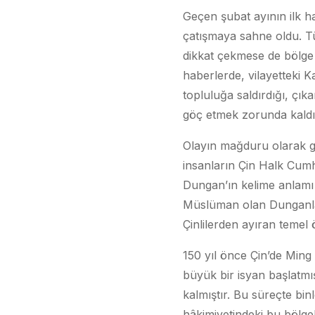
Geçen şubat ayının ilk ha
çatışmaya sahne oldu. T
dikkat çekmese de bölge i
haberlerde, vilayetteki K
topluluğa saldırdığı, çık
göç etmek zorunda kaldığı 
Olayın mağduru olarak g
insanların Çin Halk Cumh
Dungan’ın kelime anlamı 
Müslüman olan Dunganlar
Çinlilerden ayıran temel öz
150 yıl önce Çin’de Ming
büyük bir isyan başlatmı
kalmıştır. Bu süreçte bin
hâkimiyetindeki bu bölge