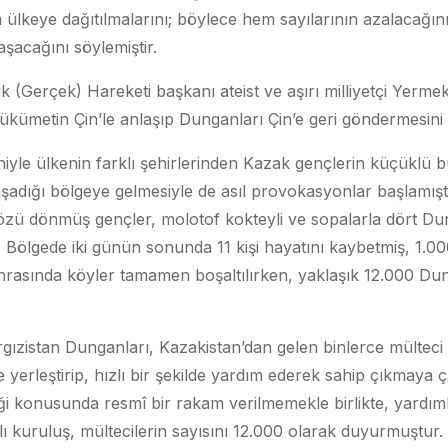
 ülkeye dağıtılmalarını; böylece hem sayılarının azalacağı
aşacağını söylemiştir.
k (Gerçek) Hareketi başkanı ateist ve aşırı milliyetçi Yerme
hükümetin Çin’le anlaşıp Dunganları Çin’e geri göndermesini s
niyle ülkenin farklı şehirlerinden Kazak gençlerin küçüklü 
adığı bölgeye gelmesiyle de asıl provokasyonlar başlamıştır
gözü dönmüş gençler, molotof kokteyli ve sopalarla dört D
r. Bölgede iki günün sonunda 11 kişi hayatını kaybetmiş, 1.000
onrasında köyler tamamen boşaltılırken, yaklaşık 12.000 D
ırgızistan Dunganları, Kazakistan’dan gelen binlerce mülteci
 yerleştirip, hızlı bir şekilde yardım ederek sahip çıkmaya 
tiği konusunda resmî bir rakam verilmemekle birlikte, yardım
kuruluş, mültecilerin sayısını 12.000 olarak duyurmuştur.