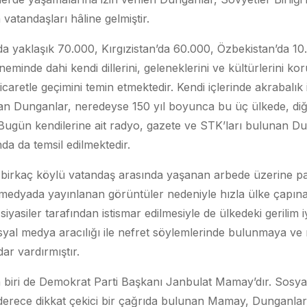
vatandaşları hâline gelmiştir.
 yaklaşık 70.000, Kırgızistan’da 60.000, Özbekistan’da 1
minde dahi kendi dillerini, geleneklerini ve kültürlerini k
aretle geçimini temin etmektedir. Kendi içlerinde akrabalık i
an Dunganlar, neredeyse 150 yıl boyunca bu üç ülkede, diğe
 Bugün kendilerine ait radyo, gazete ve STK’ları bulunan D
da da temsil edilmektedir.
a birkaç köylü vatandaş arasında yaşanan arbede üzerine p
edyada yayınlanan görüntüler nedeniyle hızla ülke çapına y
 siyasiler tarafından istismar edilmesiyle de ülkedeki gerilim i
syal medya aracılığı ile nefret söylemlerinde bulunmaya v
ar vardırmıştır.
 biri de Demokrat Parti Başkanı Janbulat Mamay’dır. Sosyal 
erece dikkat çekici bir çağrıda bulunan Mamay, Dunganların