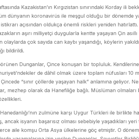
ftasında Kazakistan’ın Kırgızistan sınırındaki Korday ili bek
üm dünyanın koronavirüs ile meşgul olduğu bir dönemde ya
stikrarı açısından oldukça önemli riskleri yeniden hatırlatt
azakların aşırı milliyetçi duygularla kentte yaşayan Çin as
an olaylarda çok sayıda can kaybı yaşandığı, köylerin yakıldı
bildirildi.
örünen Dunganlar, Çince konuşan bir topluluk. Kendilerin
uriyeti’ndekiler de dâhil olmak üzere toplam nüfusları 10 m
Çincede “sınır çöllerde yaşayan halk” anlamına geliyor. N
, mezhep olarak da Hanefiliğe bağlı. Müslüman olmaları bu
ellikleri.
 Hanedanlığı’nın zulmüne karşı Uygur Türkleri ile birlikte 
ş, ancak isyanın başarısız olması sebebiyle yaşadıkları yer
lerce aile komşu Orta Asya ülkelerine göç etmiştir. O dönem 
lerde yaşamalarına izin verilen Dunganlar, Sovyetler Birliğ