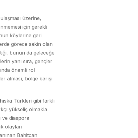
ulaşması üzerine,
enmemesi için gerekli
nun köylerine geri
lerde görece sakin olan
ttiği, bunun da geleceğe
erin yanı sıra, gençler
sında önemli rol
er alması, bölge barışı
ska Türkleri gibi farklı
ırkçı yükseliş olmakla
ri ve diaspora
k olayları
 tanınan Bahitcan