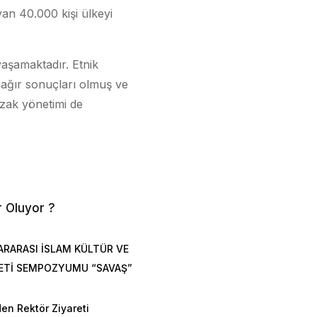
ayan 40.000 kişi ülkeyi
yaşamaktadır. Etnik
 ağır sonuçları olmuş ve
azak yönetimi de
r Oluyor ?
ARARASI İSLAM KÜLTÜR VE
ETİ SEMPOZYUMU “SAVAŞ”
en Rektör Ziyareti