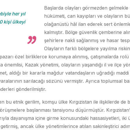
Başlarda olayları görmezden gelmekle
biyle her yıl
hükümeti, can kayıpları ve olayların b
kişi ülkeyi
olağanüstü hâl ilan ederek sert önlem
kalmıştır. Bölge güvenlik çemberine alın
şehirlere nakli sağlanmış ve hasar tespi
Olayların farklı bölgelere yayılma riski
zarı özel birliklerce korumaya alınmış, çatışmalarda rol
 önemlisi, Kazak yönetimi, olayların yaşandığı il ve ilçe yöneti
et, aldığı bir kararla mağdur vatandaşların uğradığı maddi z
aralarının sarılacağı sözünü vermiştir. Ayrıca toplumsal ba
erleri gönderilmiştir.
n bu etnik gerilim, komşu ülke Kırgızistan ile ilişkilerde de
görüşmelere başlanması tansiyonu düşürmüştür. Kırgızistan
ıyla dayanışma içine girme konusundaki hassasiyetleri, iki ül
getirmiş, ancak ülke yönetimlerince atılan sakinleştirici ad