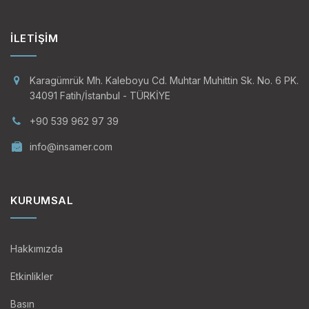
İLETIŞIM
Karagümrük Mh. Kaleboyu Cd. Muhtar Muhittin Sk. No. 6 PK.
34091 Fatih/İstanbul - TÜRKİYE
+90 539 962 97 39
info@insamer.com
KURUMSAL
Hakkımızda
Etkinlikler
Basın