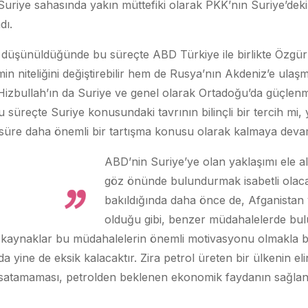
Suriye sahasında yakın müttefiki olarak PKK’nın Suriye’deki
adı.
yo düşünüldüğünde bu süreçte ABD Türkiye ile birlikte Özgü
in niteliğini değiştirebilir hem de Rusya’nın Akdeniz’e ulaş
e Hizbullah’ın da Suriye ve genel olarak Ortadoğu’da güçlenm
üreçte Suriye konusundaki tavrının bilinçli bir tercih mi, 
süre daha önemli bir tartışma konusu olarak kalmaya dev
ABD’nin Suriye’ye olan yaklaşımı ele al
göz önünde bulundurmak isabetli olacak
bakıldığında daha önce de, Afganistan 
olduğu gibi, benzer müdahalelerde bul
kaynaklar bu müdahalelerin önemli motivasyonu olmakla bi
 yine de eksik kalacaktır. Zira petrol üreten bir ülkenin eli
a satamaması, petrolden beklenen ekonomik faydanın sağl