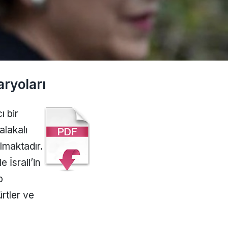
ryoları
 bir
alakalı
lmaktadır.
 İsrail’in
p
ürtler ve