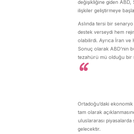
değişikliğine giden ABD, 
ilişkiler geliştirmeye başl
Aslında tersi bir senar
destek verseydi hem rejim
olabilirdi. Ayrıca İran v
Sonuç olarak ABD’nin bu s
tezahürü mü olduğu bir 
Ortadoğu’daki ekonomik 
tam olarak açıklanmasında
uluslararası piyasalard
gelecektir.