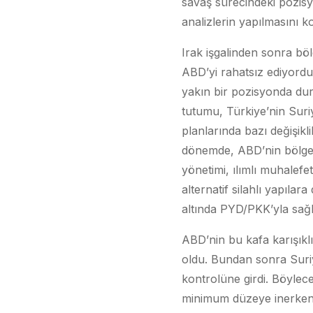
savaş sürecindeki pozisy
analizlerin yapılmasını ko
Irak işgalinden sonra bölg
ABD’yi rahatsız ediyordu
yakın bir pozisyonda dura
tutumu, Türkiye’nin Suri
planlarında bazı değişikl
dönemde, ABD’nin bölgede
yönetimi, ılımlı muhalefe
alternatif silahlı yapıla
altında PYD/PKK’yla sağl
ABD’nin bu kafa karışıklı
oldu. Bundan sonra Suriy
kontrolüne girdi. Böylece
minimum düzeye inerken,