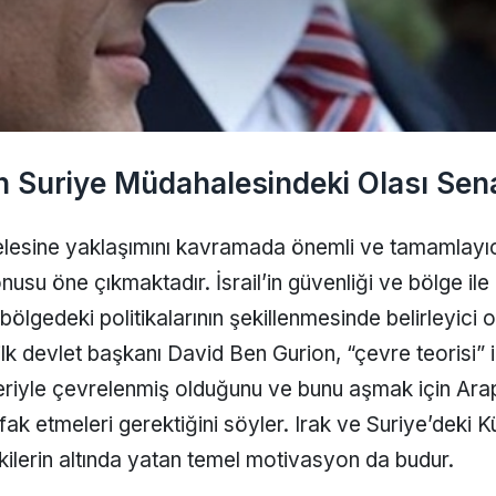
n Suriye Müdahalesindeki Olası Sena
lesine yaklaşımını kavramada önemli ve tamamlayıcı
nusu öne çıkmaktadır. İsrail’in güvenliği ve bölge ile 
ölgedeki politikalarının şekillenmesinde belirleyici o
ilk devlet başkanı David Ben Gurion, “çevre teorisi” ile
riyle çevrelenmiş olduğunu ve bunu aşmak için Ara
ifak etmeleri gerektiğini söyler. Irak ve Suriye’deki K
işkilerin altında yatan temel motivasyon da budur.