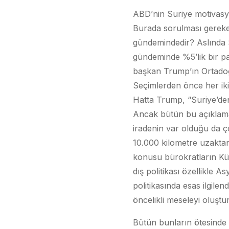
ABD’nin Suriye motivasy
Burada sorulması gereken
gündemindedir? Aslında S
gündeminde %5’lik bir pa
başkan Trump’ın Ortadoğ
Seçimlerden önce her ik
Hatta Trump, “Suriye’den 
Ancak bütün bu açıklamal
iradenin var olduğu da ço
10.000 kilometre uzaktan 
konusu bürokratların Kür
dış politikası özellikle A
politikasında esas ilgilen
öncelikli meseleyi oluşt
Bütün bunların ötesinde