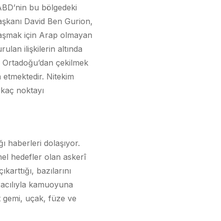
, ABD’nin bu bölgedeki
 başkanı David Ben Gurion,
u aşmak için Arap olmayan
rulan ilişkilerin altında
p Ortadoğu’dan çekilmek
 etmektedir. Nitekim
rkaç noktayı
ı haberleri dolaşıyor.
l hedefler olan askerî
karttığı, bazılarını
aracılıyla kamuoyuna
 gemi, uçak, füze ve