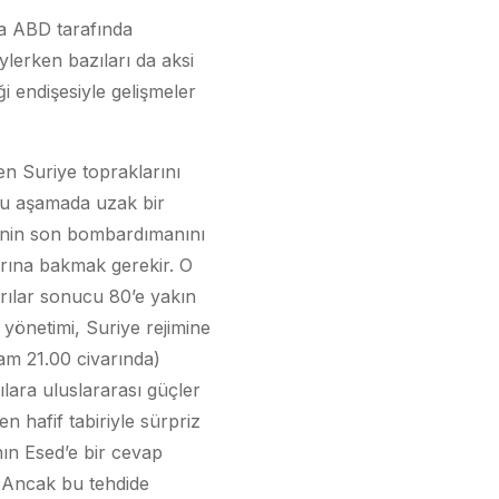
a ABD tarafında
ylerken bazıları da aksi
ği endişesiyle gelişmeler
n Suriye topraklarını
 şu aşamada uzak bir
D’nin son bombardımanını
rına bakmak gerekir. O
ırılar sonucu 80’e yakın
 yönetimi, Suriye rejimine
şam 21.00 civarında)
ılara uluslararası güçler
n hafif tabiriyle sürpriz
nın Esed’e bir cevap
]
Ancak bu tehdide