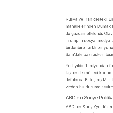
Rusya ve İran destekli E
mahallelerinden Duma’da ki
de gazdan etkilendi. Ola
Trump’ın sosyal medya üz
birdenbire farklı bir yön
Şam’daki bazı askerî tesi
Yedi yıldır 1 milyondan f
kişinin de mülteci konum
defalarca Birleşmiş Mill
vicdan bu duruma seyirci
ABD’nin Suriye Politi
ABD’nin Suriye’ye düzenle