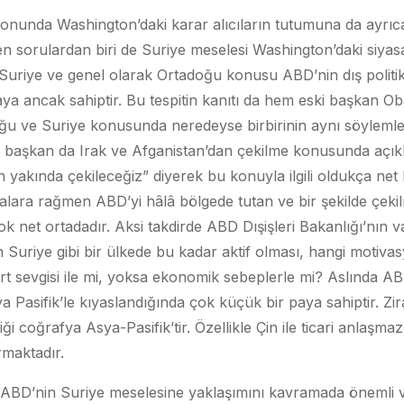
onunda Washington’daki karar alıcıların tutumuna da ayrı
 sorulardan biri de Suriye meselesi Washington’daki siyasal
uriye ve genel olarak Ortadoğu konusu ABD’nin dış politik
ya ancak sahiptir. Bu tespitin kanıtı da hem eski başkan O
u ve Suriye konusunda neredeyse birbirinin aynı söylemler
i başkan da Irak ve Afganistan’dan çekilme konusunda açı
yakında çekileceğiz” diyerek bu konuyla ilgili oldukça net bi
ara rağmen ABD’yi hâlâ bölgede tutan ve bir şekilde çekil
k net ortadadır. Aksi takdirde ABD Dışişleri Bakanlığı’nın v
Suriye gibi bir ülkede bu kadar aktif olması, hangi motivasy
t sevgisi ile mi, yoksa ekonomik sebeplerle mi? Aslında AB
sya Pasifik’le kıyaslandığında çok küçük bir paya sahiptir. Zi
diği coğrafya Asya-Pasifik’tir. Özellikle Çin ile ticari anlaşm
urmaktadır.
 ABD’nin Suriye meselesine yaklaşımını kavramada önemli v