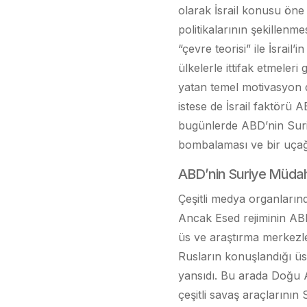
olarak İsrail konusu öne 
politikalarının şekillenme
“çevre teorisi” ile İsra
ülkelerle ittifak etmeleri 
yatan temel motivasyon 
istese de İsrail faktörü
bugünlerde ABD’nin Suriye
bombalaması ve bir uçağ
ABD’nin Suriye Müdah
Çeşitli medya organlarınd
Ancak Esed rejiminin AB
üs ve araştırma merkezler
Rusların konuşlandığı üsl
yansıdı. Bu arada Doğu A
çeşitli savaş araçlarının