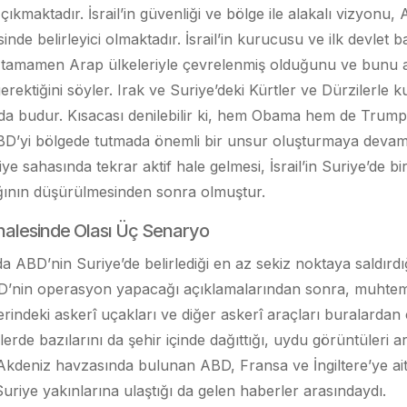
çıkmaktadır. İsrail’in güvenliği ve bölge ile alakalı vizyonu
sinde belirleyici olmaktadır. İsrail’in kurucusu ve ilk devlet
il’in tamamen Arap ülkeleriyle çevrelenmiş olduğunu ve bun
gerektiğini söyler. Irak ve Suriye’deki Kürtler ve Dürzilerle ku
da budur. Kısacası denilebilir ki, hem Obama hem de Trum
 ABD’yi bölgede tutmada önemli bir unsur oluşturmaya devam
 sahasında tekrar aktif hale gelmesi, İsrail’in Suriye’de bi
ının düşürülmesinden sonra olmuştur.
alesinde Olası Üç Senaryo
a ABD’nin Suriye’de belirlediği en az sekiz noktaya saldırdığ
D’nin operasyon yapacağı açıklamalarından sonra, muhteme
indeki askerî uçakları ve diğer askerî araçları buralardan çı
erde bazılarını da şehir içinde dağıttığı, uydu görüntüleri 
kdeniz havzasında bulunan ABD, Fransa ve İngiltere’ye ait
 Suriye yakınlarına ulaştığı da gelen haberler arasındaydı.