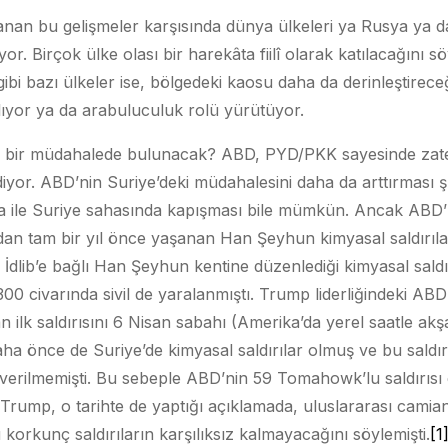
nan bu gelişmeler karşısında dünya ülkeleri ya Rusya ya d
r. Birçok ülke olası bir harekâta fiilî olarak katılacağını sö
gibi bazı ülkeler ise, bölgedeki kaosu daha da derinleştirece
alıyor ya da arabuluculuk rolü yürütüyor.
l bir müdahalede bulunacak? ABD, PYD/PKK sayesinde zate
iyor. ABD’nin Suriye’deki müdahalesini daha da arttırması
usya ile Suriye sahasında kapışması bile mümkün. Ancak AB
dan tam bir yıl önce yaşanan Han Şeyhun kimyasal saldırıla
 İdlib’e bağlı Han Şeyhun kentine düzenlediği kimyasal sald
 300 civarında sivil de yaralanmıştı. Trump liderliğindeki ABD
yan ilk saldırısını 6 Nisan sabahı (Amerika’da yerel saatle ak
aha önce de Suriye’de kimyasal saldırılar olmuş ve bu saldır
i verilmemişti. Bu sebeple ABD’nin 59 Tomahowk’lu saldırısı e
. Trump, o tarihte de yaptığı açıklamada, uluslararası camia
 korkunç saldırıların karşılıksız kalmayacağını söylemişti.
[1