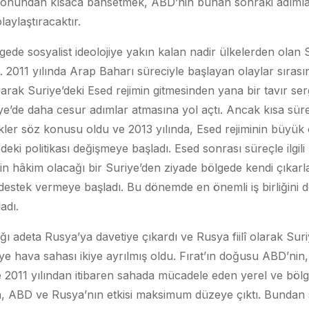
onundan kısaca bahsetmek, ABD’nin bunan sonraki adımları 
laylaştıracaktır.
ede sosyalist ideolojiye yakın kalan nadir ülkelerden olan Sur
. 2011 yılında Arap Baharı süreciyle başlayan olaylar sıras
rak Suriye’deki Esed rejimin gitmesinden yana bir tavır serg
ye’de daha cesur adımlar atmasına yol açtı. Ancak kısa sür
ikler söz konusu oldu ve 2013 yılında, Esed rejiminin büyük 
ki politikası değişmeye başladı. Esed sonrası süreçle ilgili
tin hâkim olacağı bir Suriye’den ziyade bölgede kendi çıkarla
ra destek vermeye başladı. Bu dönemde en önemli iş birliğini 
adı.
ğı adeta Rusya’ya davetiye çıkardı ve Rusya fiilî olarak Su
e hava sahası ikiye ayrılmış oldu. Fırat’ın doğusu ABD’nin, 
 2011 yılından itibaren sahada mücadele eden yerel ve bölges
 ABD ve Rusya’nın etkisi maksimum düzeye çıktı. Bundan s