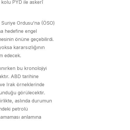
 kolu PYD ile askerî
r Suriye Ordusu’na (ÖSO)
ma hedefine engel
esinin önüne geçebilirdi.
yoksa kararsızlığının
am edecek.
ınırken bu kronolojiyi
tır. ABD tarihine
ve Irak örneklerinde
unduğu görülecektir.
rlikte, aslında durumun
ndeki petrolü
anamaması anlamına