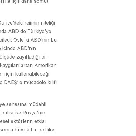
ile ilgili daha somut
iye’deki rejimin niteliği
ında ABD de Türkiye’ye
iledi. Öyle ki ABD’nin bu
e içinde ABD’nin
ölçüde zayıfladığı bir
 kaygıları artan Amerikan
rı için kullanabileceği
de DAEŞ’le mücadele kılıfı
riye sahasına müdahil
batısı ise Rusya’nın
el aktörlerin etkisi
onra büyük bir politika