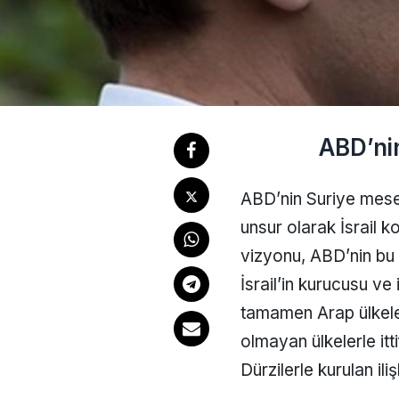
ABD’ni
ABD’nin Suriye mese
unsur olarak İsrail ko
vizyonu, ABD’nin bu b
İsrail’in kurucusu ve 
tamamen Arap ülkele
olmayan ülkelerle itt
Dürzilerle kurulan il