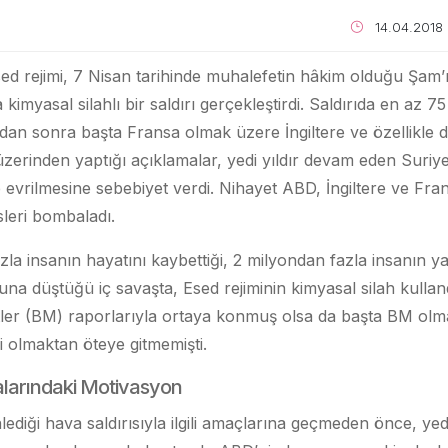
14.04.2018
sed rejimi, 7 Nisan tarihinde muhalefetin hâkim olduğu Şam’
myasal silahlı bir saldırı gerçekleştirdi. Saldırıda en az 75 
ydan sonra başta Fransa olmak üzere İngiltere ve özellikl
erinden yaptığı açıklamalar, yedi yıldır devam eden Suriye 
e evrilmesine sebebiyet verdi. Nihayet ABD, İngiltere ve Fra
sleri bombaladı.
azla insanın hayatını kaybettiği, 2 milyondan fazla insanın y
una düştüğü iç savaşta, Esed rejiminin kimyasal silah kulla
etler (BM) raporlarıyla ortaya konmuş olsa da başta BM olm
 olmaktan öteye gitmemişti.
kalarındaki Motivasyon
diği hava saldırısıyla ilgili amaçlarına geçmeden önce, yed