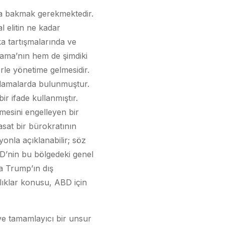
ca bakmak gerekmektedir.
 elitin ne kadar
a tartışmalarında ve
bama’nın hem de şimdiki
le yönetime gelmesidir.
klamalarda bulunmuştur.
r ifade kullanmıştır.
mesini engelleyen bir
asat bir bürokratının
onla açıklanabilir; söz
D’nin bu bölgedeki genel
ra Trump’ın dış
azlıklar konusu, ABD için
e tamamlayıcı bir unsur