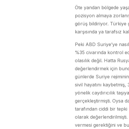
Öte yandan bölgede yaşa
pozisyon almaya zorlanıyo
görüş bildiriyor. Türkiye 
karşısında ya tarafsız k
Peki ABD Suriye’ye nası
%35 civarında kontrol ed
olasılık değil. Hatta R
değerlendirmek için bun
günlerde Suriye rejiminin
sivil hayatını kaybetmiş,
yönelik caydırıcılık taşı
gerçekleştirmişti. Oysa d
tarafından ciddi bir tepk
olarak değerlendirilmişti
vermesi gerektiğini ve bu