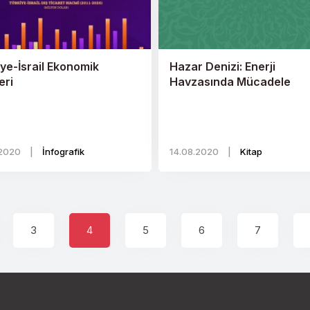
ye-İsrail Ekonomik
Hazar Denizi: Enerji
leri
Havzasında Mücadele
.2020
|
İnfografik
14.08.2020
|
Kitap
3
4
5
6
7