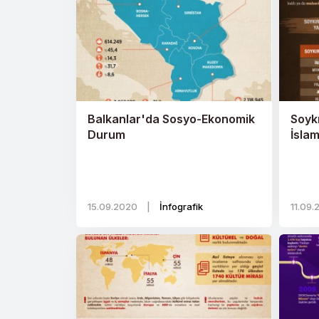
Balkanlar'da Sosyo-Ekonomik
Soykı
Durum
İsla
15.09.2020
|
İnfografik
11.09