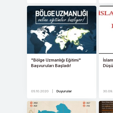
"Bölge Uzmanlığı Eğitimi"
İsla
Başvuruları Başladı!
Düş
05.10.2020
|
Duyurular
30.09