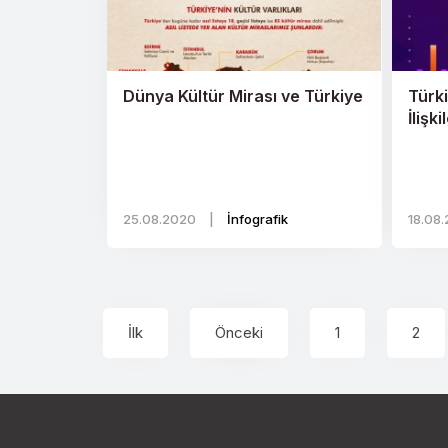
Dünya Kültür Mirası ve Türkiye
Türki
İlişki
25.08.2020
|
İnfografik
18.08
İlk
Önceki
1
2