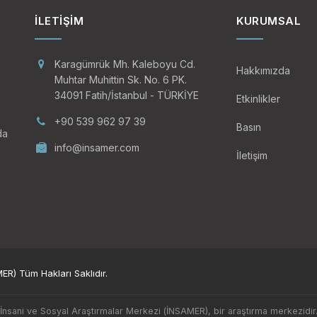
İLETIŞIM
KURUMSAL
Karagümrük Mh. Kaleboyu Cd.
Hakkımızda
Muhtar Muhittin Sk. No. 6 PK.
34091 Fatih/İstanbul - TÜRKİYE
Etkinlikler
+90 539 962 97 39
Basın
da
info@insamer.com
İletişim
R) Tüm Hakları Saklıdır.
İnsani ve Sosyal Araştırmalar Merkezi (İNSAMER), bir araştırma merkezidir