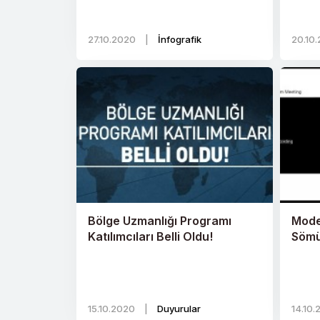
27.10.2020
|
İnfografik
20.10
Bölge Uzmanlığı Programı
Mode
Katılımcıları Belli Oldu!
Sömü
15.10.2020
|
Duyurular
14.10