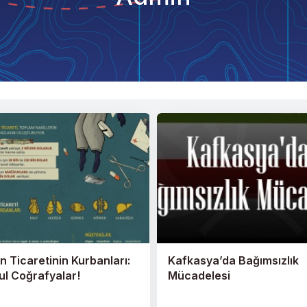
 Ticaretinin Kurbanları:
Kafkasya’da Bağımsızlık
ul Coğrafyalar!
Mücadelesi