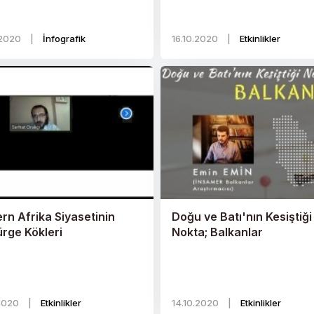
.2020
|
İnfografik
16.10.2020
|
Etkinlikler
rn Afrika Siyasetinin
Doğu ve Batı'nın Kesiştiği
rge Kökleri
Nokta; Balkanlar
.2020
|
Etkinlikler
14.10.2020
|
Etkinlikler