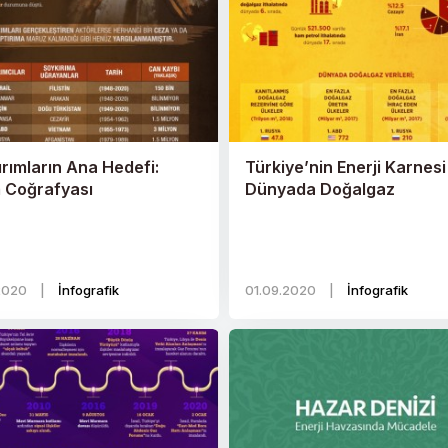
rımların Ana Hedefi:
Türkiye’nin Enerji Karnesi
m Coğrafyası
Dünyada Doğalgaz
.2020
|
İnfografik
01.09.2020
|
İnfografik