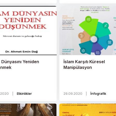
m Dünyasını Yeniden
İslam Karşıtı Küresel
ünmek
Manipülasyon
.2020
|
Etkinlikler
29.09.2020
|
İnfografik