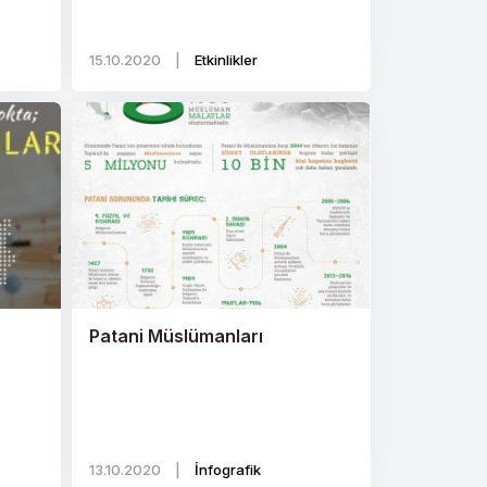
15.10.2020
|
Etkinlikler
Patani Müslümanları
13.10.2020
|
İnfografik