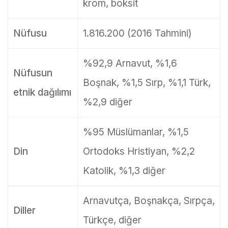
krom, boksit
Nüfusu
1.816.200 (2016 Tahmini)
%92,9 Arnavut, %1,6
Nüfusun
Boşnak, %1,5 Sırp, %1,1 Türk,
etnik dağılımı
%2,9 diğer
%95 Müslümanlar, %1,5
Din
Ortodoks Hristiyan, %2,2
Katolik, %1,3 diğer
Arnavutça, Boşnakça, Sırpça,
Diller
Türkçe, diğer