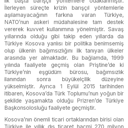
ilk başta barışçıl yöntemlere odaklanmıştır.
İlerleyen süreçte krizin barışçıl yöntemlerle
aşılamayacağının farkına varan Türkiye,
NATO’nun askeri müdahalesine tam destek
vererek kuvvet kullanımına yönelmiştir. Savaş
yıllarında olduğu gibi takip eden yıllarda da
Türkiye Kosova yanlısı bir politika benimsemiş
olup ülkenin bağımsızlığını ilk tanıyan ülkeler
arasında yer almaktadır. Bu bağlamda, 1999
yılında faaliyete geçmiş olan Priştine’de ki
Türkiye’nin eşgüdüm bürosu, bağımsızlık
ilanından sonra büyükelçilik düzeyine
yükselmiştir. Ayrıca 1 Eylül 2015 tarihinden
itibaren, Kosova’da Türk Toplumu’nun yoğun bir
şekilde yaşamakta olduğu Prizren’de Türkiye
Başkonsolosluğu faaliyete geçmiştir.
Kosova’nın önemli ticari ortaklarından birisi olan
Türkiye ile yıllık dış ticaret hacmi 270 milyon