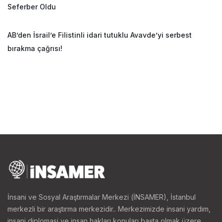
Seferber Oldu
AB’den İsrail’e Filistinli idari tutuklu Avavde’yi serbest
bırakma çağrısı!
İnsani ve Sosyal Araştırmalar Merkezi (İNSAMER), İstanbul
merkezli bir araştırma merkezidir.. Merkezimizde insani yardım,
insani diplomasi ve insan hakları konuları başta olmak üzere