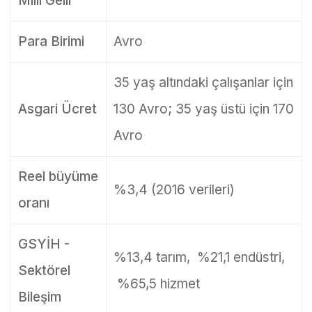
Milli Gelir
Para Birimi
Avro
35 yaş altındaki çalışanlar için
Asgari Ücret
130 Avro; 35 yaş üstü için 170
Avro
Reel büyüme
%3,4 (2016 verileri)
oranı
GSYİH -
%13,4 tarım, %21,1 endüstri,
Sektörel
%65,5 hizmet
Bileşim