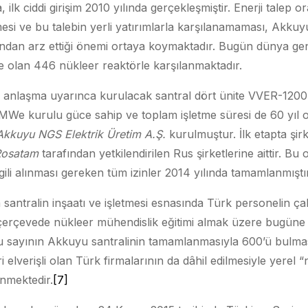
 ilk ciddi girişim 2010 yılında gerçekleşmiştir. Enerji talep 
esi ve bu talebin yerli yatırımlarla karşılanamaması, Akku
sından arz ettiği önemi ortaya koymaktadır. Bugün dünya gene
de olan 446 nükleer reaktörle karşılanmaktadır.
 anlaşma uyarınca kurulacak santral dört ünite VVER-1200 
MWe kurulu güce sahip ve toplam işletme süresi de 60 yıl o
Akkuyu NGS Elektrik Üretim A.Ş.
kurulmuştur. İlk etapta şir
osatam
tarafından yetkilendirilen Rus şirketlerine aittir. B
lgili alınması gereken tüm izinler 2014 yılında tamamlanmıştır
antralin inşaatı ve işletmesi esnasında Türk personelin çalış
çerçevede nükleer mühendislik eğitimi almak üzere bugüne
bu sayının Akkuyu santralinin tamamlanmasıyla 600’ü bulma
elverişli olan Türk firmalarının da dâhil edilmesiyle yerel 
nmektedir.
[7]