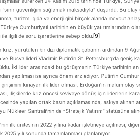
lışmalar sürerken 24 Kasım 2015 tarihinde Türkiye, Suriye sı
“sınır güvenliğini sağlamak maksadıyla” düşürdü. Bu olay ü
unma, turizm, gıda ve enerji gibi birçok alanda mevcut anla
ürkiye Cumhuriyeti tarihinin en büyük yatırımlarından ol
 ile ilgili de soru işaretlerine sebep oldu.
[9]
n kriz, yürütülen bir dizi diplomatik çabanın ardından 9 Ağu
 Rusya lideri Vladimir Putin’in St. Petersburg’da geniş katı
ldü. İki lider arasındaki bu görüşmenin Türkiye tarihinin e
dan yapılması ise ayrıca önem arz ediyor. Putin’in Cumhur
girişimini kınayan ilk lider olması, Erdoğan’ın malum olay s
ı, ilişkilerde kriz öncesi seviyeye dönüş için liderlerin kara
ticesinde yapılan ortak basın açıklamasında, askıya alınan a
u Nükleer Santrali’nin de “Stratejik Yatırım” statüsüne alınd
in ilk ünitesinin 2022 yılına kadar işletmeye açılması, diğer 
rek 2025 yılı sonunda tamamlanması planlanıyor.