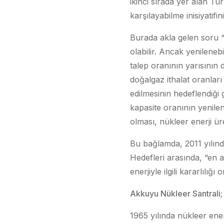
ikinci sırada yer alan Tü
karşılayabilme inisiyatif
Burada akla gelen soru “
olabilir. Ancak yenilenebi
talep oranının yarısının
doğalgaz ithalat oranları 
edilmesinin hedeflendiği
kapasite oranının yenile
olması, nükleer enerji üre
Bu bağlamda, 2011 yılın
Hedefleri arasında, “en a
enerjiyle ilgili kararlılığ
Akkuyu Nükleer Santrali;
1965 yılında nükleer ene