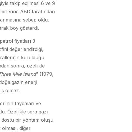
yle takip edilmesi 6 ve 9
ehirlerine ABD tarafından
alanmasına sebep oldu.
arak boy gösterdi.
etrol fiyatları 3
ifini değerlendirdiği,
rallerinin kurulduğu
ndan sonra, özellikle
Three Mile Island
” (1979,
 doğalgazın enerji
lış olmaz.
rjinin faydaları ve
u. Özellikle sera gazı
 dostu bir yöntem oluşu,
k olması, diğer