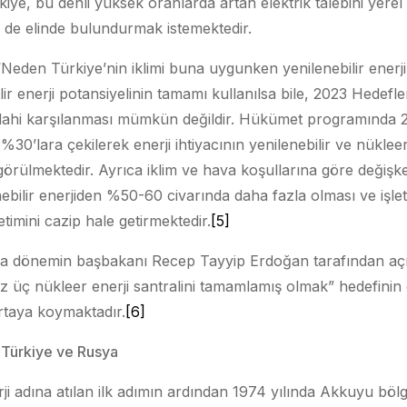
rkiye, bu denli yüksek oranlarda artan elektrik talebini yerel
ini de elinde bulundurmak istemektedir.
Neden Türkiye’nin iklimi buna uygunken yenilenebilir enerji 
lir enerji potansiyelinin tamamı kullanılsa bile, 2023 Hedefler
 dahi karşılanması mümkün değildir. Hükümet programında 2
%30’lara çekilerek enerji ihtiyacının yenilenebilir ve nükleer
 görülmektedir. Ayrıca iklim ve hava koşullarına göre değişk
nebilir enerjiden %50-60 civarında daha fazla olması ve i
timini cazip hale getirmektedir.
[5]
da dönemin başbakanı Recep Tayyip Erdoğan tarafından aç
z üç nükleer enerji santralini tamamlamış olmak” hedefinin d
ı ortaya koymaktadır.
[6]
 Türkiye ve Rusya
rji adına atılan ilk adımın ardından 1974 yılında Akkuyu böl