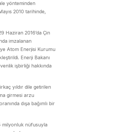
hale yönteminden
Mayıs 2010 tarihinde,
 29 Haziran 2016’da Çin
amında imzalanan
iye Atom Enerjisi Kurumu
eştirildi. Enerji Bakanı
enlik işbirliği hakkında
aç yıldır dile getirilen
na girmesi arzu
oranında dışa bağımlı bir
5 milyonluk nüfusuyla