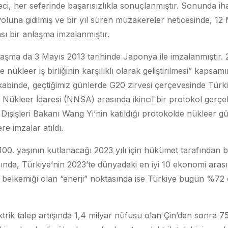
reci, her seferinde başarısızlıkla sonuçlanmıştır. Sonunda i
luna gidilmiş ve bir yıl süren müzakereler neticesinde, 12 
sı bir anlaşma imzalanmıştır.
 anlaşma da 3 Mayıs 2013 tarihinde Japonya ile imzalanmıştır.
ve nükleer iş birliğinin karşılıklı olarak geliştirilmesi” kaps
abinde, geçtiğimiz günlerde G20 zirvesi çerçevesinde Türk
 Nükleer İdaresi (NNSA) arasında ikincil bir protokol gerçekl
Dışişleri Bakanı Wang Yi’nin katıldığı protokolde nükleer güv
e imzalar atıldı.
00. yaşının kutlanacağı 2023 yılı için hükümet tarafından birk
nda, Türkiye’nin 2023’te dünyadaki en iyi 10 ekonomi arası
 belkemiği olan “enerji” noktasında ise Türkiye bugün %72 
rik talep artışında 1,4 milyar nüfusu olan Çin’den sonra 7