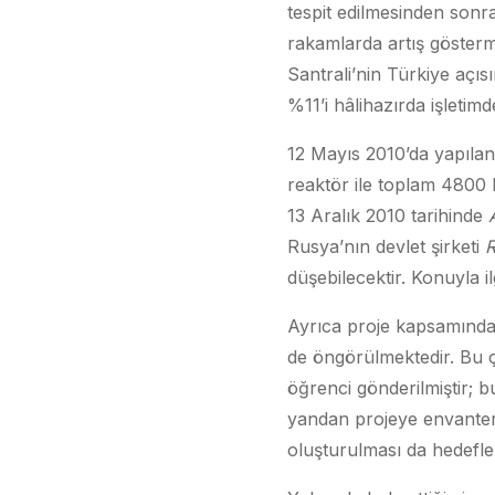
tespit edilmesinden sonra,
rakamlarda artış gösterm
Santrali’nin Türkiye açı
%11’i hâlihazırda işletim
12 Mayıs 2010’da yapılan
reaktör ile toplam 4800 
13 Aralık 2010 tarihinde
Rusya’nın devlet şirketi
R
düşebilecektir. Konuyla i
Ayrıca proje kapsamında s
de öngörülmektedir. Bu 
öğrenci gönderilmiştir; 
yandan projeye envanteri 
oluşturulması da hedefle