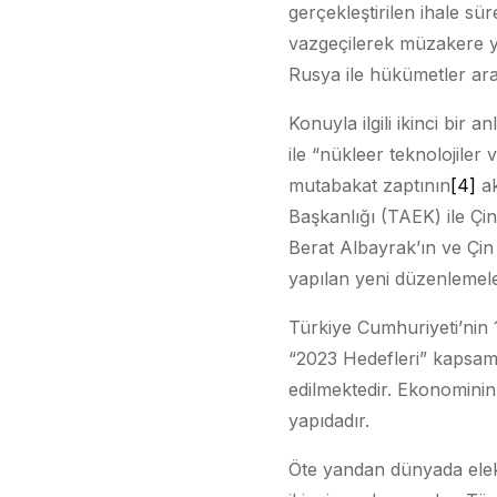
gerçekleştirilen ihale sü
vazgeçilerek müzakere yo
Rusya ile hükümetler ara
Konuyla ilgili ikinci bir
ile “nükleer teknolojiler 
mutabakat zaptının
[4]
ak
Başkanlığı (TAEK) ile Çin
Berat Albayrak’ın ve Çin 
yapılan yeni düzenlemeler
Türkiye Cumhuriyeti’nin 1
“2023 Hedefleri” kapsamı
edilmektedir. Ekonominin
yapıdadır.
Öte yandan dünyada elekt