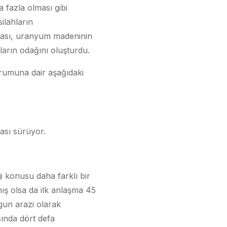
 fazla olması gibi
ilahların
lması, uranyum madeninin
aların odağını oluşturdu.
urumuna dair aşağıdaki
ası sürüyor.
i konusu daha farklı bir
lmış olsa da ilk anlaşma 45
ygun arazi olarak
sında dört defa