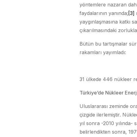
yöntemlere nazaran daha y
faydalarının yanında;
[3]
r
yaygınlaşmasına katkı sa
çıkarılmasındaki zorluklar
Bütün bu tartışmalar sür
rakamları yayımladı:
31 ülkede 446 nükleer re
Türkiye’de Nükleer Enerj
Uluslararası zeminde ora
çizgide ilerlemiştir. Nükl
yıl sonra -2010 yılında- 
belirlendikten sonra, 197