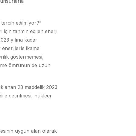
 unsurlarla
tercih edilmiyor?”
i için tahmin edilen enerji
023 yılına kadar
 enerjilerle ikame
enlik göstermemesi,
şletme ömrünün de uzun
ıklanan 23 maddelik 2023
ile getirilmesi, nükleer
gesinin uygun alan olarak