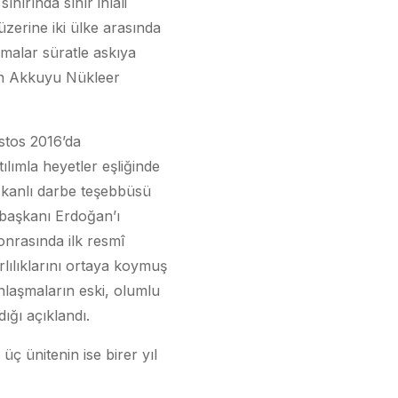
nırında sınır ihlali
zerine iki ülke arasında
şmalar süratle askıya
an Akkuyu Nükleer
stos 2016’da
lımla heyetler eşliğinde
n kanlı darbe teşebbüsü
başkanı Erdoğan’ı
onrasında ilk resmî
rlılıklarını ortaya koymuş
nlaşmaların eski, olumlu
ığı açıklandı.
üç ünitenin ise birer yıl