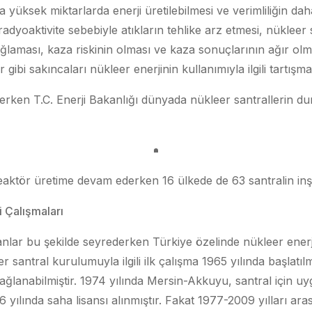
üksek miktarlarda enerji üretilebilmesi ve verimliliğin daha
adyoaktivite sebebiyle atıkların tehlike arz etmesi, nükleer s
ğlaması, kaza riskinin olması ve kaza sonuçlarının ağır o
 gibi sakıncaları nükleer enerjinin kullanımıyla ilgili tartışm
erken T.C. Enerji Bakanlığı dünyada nükleer santrallerin d
aktör üretime devam ederken 16 ülkede de 63 santralin inş
i Çalışmaları
nlar bu şekilde seyrederken Türkiye özelinde nükleer enerj
eer santral kurulumuyla ilgili ilk çalışma 1965 yılında başlatı
sağlanabilmiştir. 1974 yılında Mersin-Akkuyu, santral için u
6 yılında saha lisansı alınmıştır. Fakat 1977-2009 yılları ara