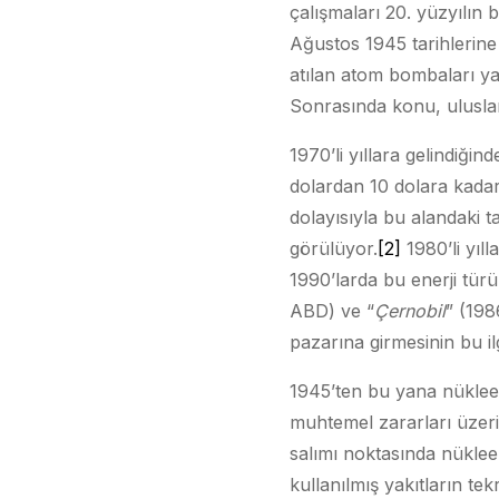
çalışmaları 20. yüzyılın 
Ağustos 1945 tarihlerine
atılan atom bombaları ya
Sonrasında konu, uluslar
1970’li yıllara gelindiğin
dolardan 10 dolara kadar
dolayısıyla bu alandaki 
görülüyor.
[2]
1980’li yıll
1990’larda bu enerji türü
ABD) ve “
Çernobil
” (198
pazarına girmesinin bu il
1945’ten bu yana nükleer
muhtemel zararları üzeri
salımı noktasında nüklee
kullanılmış yakıtların tek