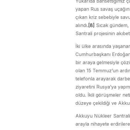
Yukarıda bahsettiğimiz ça
yapan Rus savaş uçağını 
çıkan kriz sebebiyle sav
alındı.
[8]
Sıcak gündem, T
Santrali projesinin akıbeti
İki ülke arasında yaşana
Cumhurbaşkanı Erdoğan ve
bir araya gelmesiyle çözü
olan 15 Temmuz’un ardın
telefonla arayarak darbe 
ziyaretini Rusya’ya yapmas
oldu. İkili görüşmeler ne
düzeye çekildiği ve Akkuy
Akkuyu Nükleer Santrali’n
arayla nihayete erdirile