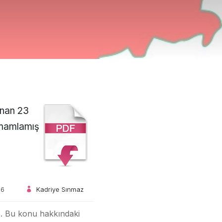
anan 23
tamamlamış
16
Kadriye Sınmaz
e. Bu konu hakkındaki