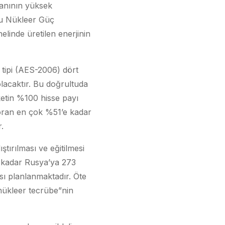
oranının yüksek
yu Nükleer Güç
linde üretilen enerjinin
tipi (AES-2006) dört
lacaktır. Bu doğrultuda
ketin %100 hisse payı
u oran en çok %51’e kadar
.
tırılması ve eğitilmesi
 kadar Rusya’ya 273
sı planlanmaktadır. Öte
“nükleer tecrübe”nin