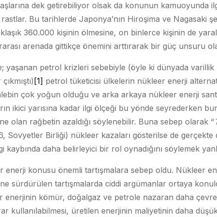
başlarına dek getirebiliyor olsak da konunun kamuoyunda ilgi
 rastlar. Bu tarihlerde Japonya’nın Hiroşima ve Nagasaki ş
klaşık 360.000 kişinin ölmesine, on binlerce kişinin de yar
arası arenada gittikçe önemini arttırarak bir güç unsuru ol
de; yaşanan petrol krizleri sebebiyle (öyle ki dünyada varillik p
 çıkmıştı)
[1]
petrol tüketicisi ülkelerin nükleer enerji alternat
talebin çok yoğun olduğu ve arka arkaya nükleer enerji sant
arın ikici yarısına kadar ilgi ölçeği bu yönde seyrederken bu
ne olan rağbetin azaldığı söylenebilir. Buna sebep olarak “
6, Sovyetler Birliği) nükleer kazaları gösterilse de gerçekte
gi kaybında daha belirleyici bir rol oynadığını söylemek yan
 enerji konusu önemli tartışmalara sebep oldu. Nükleer ene
ne sürdürülen tartışmalarda ciddi argümanlar ortaya konuld
r enerjinin kömür, doğalgaz ve petrole nazaran daha çevre
rar kullanılabilmesi, üretilen enerjinin maliyetinin daha düşü