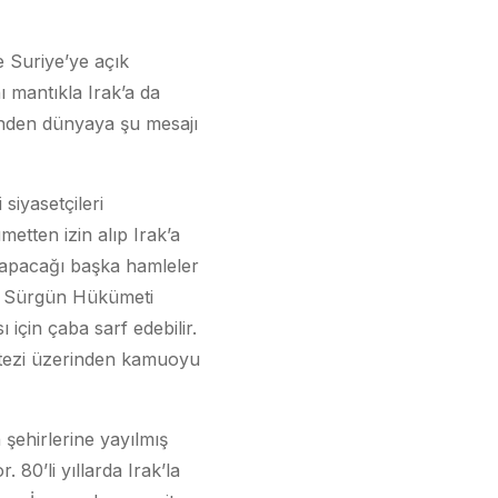
e Suriye’ye açık
ı mantıkla Irak’a da
ünden dünyaya şu mesajı
siyasetçileri
etten izin alıp Irak’a
n yapacağı başka hamleler
rak Sürgün Hükümeti
için çaba sarf edebilir.
 tezi üzerinden kamuoyu
n şehirlerine yayılmış
 80’li yıllarda Irak’la