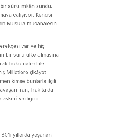
 bir sürü imkân sundu.
maya çalışıyor. Kendisi
in Musul’a müdahalesini
erekçesi var ve hiç
n bir sürü ülke olmasına
ak hükümeti eli ile
ş Milletlere şikâyet
men kimse bunlarla ilgili
avaşan İran, Irak’ta da
 askerî varlığını
i 80’li yıllarda yaşanan