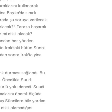
praklarını kullanarak
e Başika’da sınırlı
urada şu soruya verilecek
olacak?” Faraza başaralı
mi etkili olacak?
afından her yönden
nin Irak’taki bütün Sünni
en sonra Irak’ta yine
zak durması sağlandı. Bu
. Öncelikle Suudi
türlü yolu denedi. Suudi
şmalarını önemli ölçüde
mış Sünnilere bile yardım
etkili olamadığını