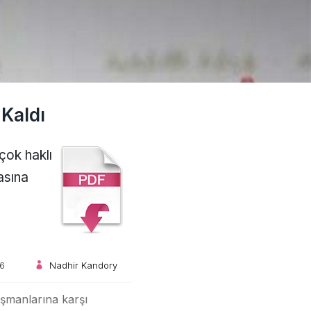
Kaldı
çok haklı
asına
6
Nadhir Kandory
düşmanlarına karşı