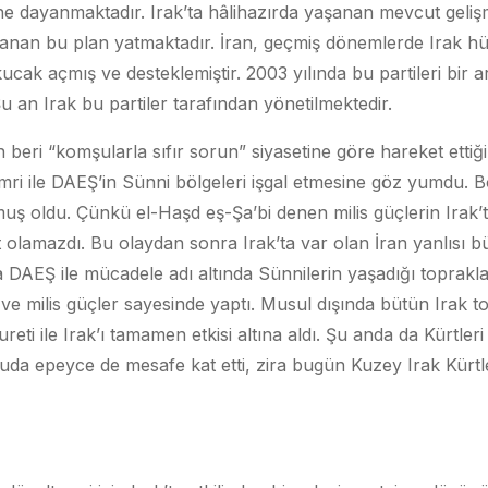
e dayanmaktadır. Irak’ta hâlihazırda yaşanan mevcut gelişm
ulanan bu plan yatmaktadır. İran, geçmiş dönemlerde Irak 
ucak açmış ve desteklemiştir. 2003 yılında bu partileri bir ar
 an Irak bu partiler tarafından yönetilmektedir.
eri “komşularla sıfır sorun” siyasetine göre hareket ettiği iç
mri ile DAEŞ’in Sünni bölgeleri işgal etmesine göz yumdu. B
ş oldu. Çünkü el-Haşd eş-Şa’bi denen milis güçlerin Irak’ta 
t olamazdı. Bu olaydan sonra Irak’ta var olan İran yanlısı büt
DAEŞ ile mücadele adı altında Sünnilerin yaşadığı topraklar 
ve milis güçler sayesinde yaptı. Musul dışında bütün Irak t
i ile Irak’ı tamamen etkisi altına aldı. Şu anda da Kürtleri 
uda epeyce de mesafe kat etti, zira bugün Kuzey Irak Kürtler