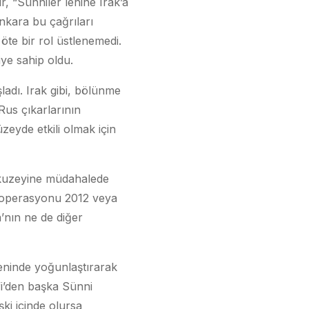
r, “Sünniler lehine Irak’a
nkara bu çağrıları
öte bir rol üstlenemedi.
iye sahip oldu.
adı. Irak gibi, bölünme
Rus çıkarlarının
zeyde etkili olmak için
 kuzeyine müdahalede
ı operasyonu 2012 veya
’nın ne de diğer
kseninde yoğunlaştırarak
fi’den başka Sünni
şki içinde olursa