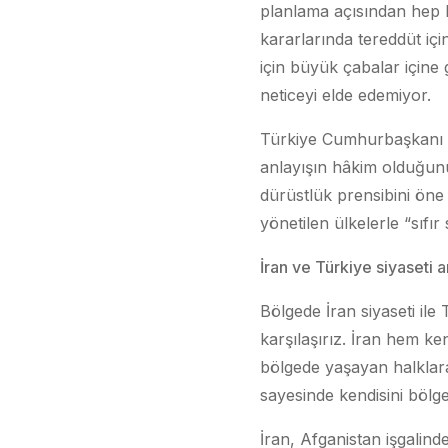
planlama açısından hep bi
kararlarında tereddüt içi
için büyük çabalar içine 
neticeyi elde edemiyor.
Türkiye Cumhurbaşkanı R
anlayışın hâkim olduğunu 
dürüstlük prensibini öne
yönetilen ülkelerle “sıfı
İran ve Türkiye siyaseti 
Bölgede İran siyaseti ile
karşılaşırız. İran hem ke
bölgede yaşayan halklara
sayesinde kendisini bölg
İran, Afganistan işgalind