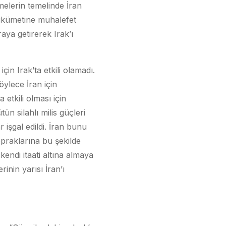
elerin temelinde İran
hükümetine muhalefet
aya getirerek Irak’ı
in Irak’ta etkili olamadı.
öylece İran için
etkili olması için
ün silahlı milis güçleri
işgal edildi. İran bunu
opraklarına bu şekilde
kendi itaati altına almaya
inin yarısı İran’ı