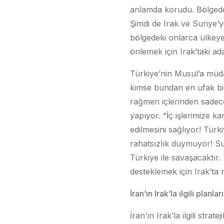
anlamda korudu. Bölgedek
Şimdi de Irak ve Suriye’y
bölgedeki onlarca ülkey
önlemek için Irak’taki ad
Türkiye’nin Musul’a müda
kimse bundan en ufak bi
rağmen içlerinden sadece
yapıyor. “İç işlerimize k
edilmesini sağlıyor! Türk
rahatsızlık duymuyor! Sur
Türkiye ile savaşacaktır.
desteklemek için Irak’ta 
İran’ın Irak’la ilgili planları
İran’ın Irak’la ilgili stra