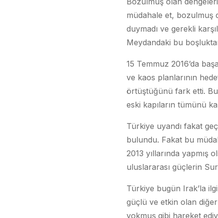
Bozulmuş olan dengeleri d
müdahale et, bozulmuş d
duymadı ve gerekli karşıl
Meydandaki bu boşluktan do
15 Temmuz 2016’da başarı
ve kaos planlarının hede
örtüştüğünü fark etti. Bu
eski kapıların tümünü kap
Türkiye uyandı fakat ge
bulundu. Fakat bu müdah
2013 yıllarında yapmış 
uluslararası güçlerin Sur
Türkiye bugün Irak’la ilg
güçlü ve etkin olan diğe
yokmuş gibi hareket ediyo