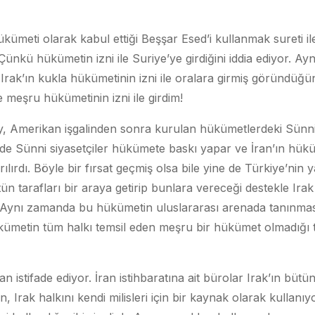
kümeti olarak kabul ettiği Beşşar Esed’i kullanmak sureti il
kü hükümetin izni ile Suriye’ye girdiğini iddia ediyor. Ayn
rak’ın kukla hükümetinin izni ile oralara girmiş göründüğ
e meşru hükümetinin izni ile girdim!
y, Amerikan işgalinden sonra kurulan hükümetlerdeki Sünni 
de Sünni siyasetçiler hükümete baskı yapar ve İran’ın hüküm
ılırdı. Böyle bir fırsat geçmiş olsa bile yine de Türkiye’ni
tün tarafları bir araya getirip bunlara vereceği destekle I
. Aynı zamanda bu hükümetin uluslararası arenada tanınması 
ükümetin tüm halkı temsil eden meşru bir hükümet olmadığı
an istifade ediyor. İran istihbaratına ait bürolar Irak’ın bütü
 Irak halkını kendi milisleri için bir kaynak olarak kullanıyor.