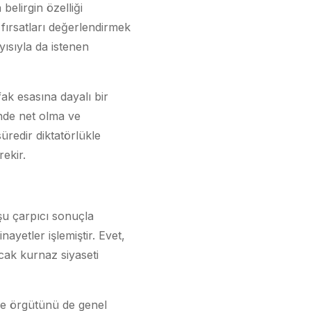
belirgin özelliği
 fırsatları değerlendirmek
yısıyla da istenen
k esasına dayalı bir
inde net olma ve
redir diktatörlükle
ekir.
 şu çarpıcı sonuçla
ayetler işlemiştir. Evet,
cak kurnaz siyaseti
ide örgütünü de genel