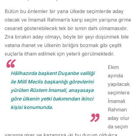
Bütün bu önlemler bir yana ülkede seçimlerde aday
olacak ve İmamali Rahman’a karşı seçim yarışına girme
cesareti gösterebilecek tek bir ismin dahi olmamasıdır.
Zira bırakın aday olmayı, böyle bir şeyi düşünmek bile
vatana ihanet ve ülkenin birliğini bozmak gibi çeşitli
suçlarla itham edilmek için yeterli görülmektedir.
Ekim
Hâlihazırda başkent Duşanbe valiliği
ayında
ile Millî Meclis başkanlığı görevlerini
yapılacak
yürüten Rüstem İmamali, anayasaya
seçimlere
göre ülkenin yetki bakımından ikinci
İmamali
kişisi konumunda.
Rahman
aday olur
da seçim
yarışına girer ve kazanırsa -ki bu durum oldukça