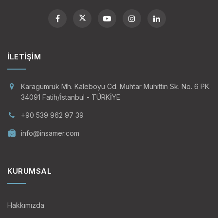
İLETIŞIM
Karagümrük Mh. Kaleboyu Cd. Muhtar Muhittin Sk. No. 6 PK.
34091 Fatih/İstanbul - TÜRKİYE
+90 539 962 97 39
info@insamer.com
KURUMSAL
Hakkımızda