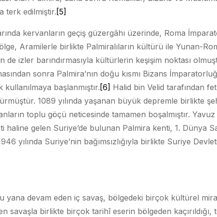
 terk edilmiştir.
[5]
alarında kervanların geçiş güzergâhı üzerinde, Roma İmpara
ge, Aramilerle birlikte Palmiralıların kültürü ile Yunan-Rom
n de izler barındırmasıyla kültürlerin keşişim noktası olmu
masından sonra Palmira’nın doğu kısmı Bizans İmparatorluğ
k kullanılmaya başlanmıştır.
[6]
Halid bin Velid tarafından fe
müştür. 1089 yılında yaşanan büyük depremle birlikte şe
sanların toplu göçü neticesinde tamamen boşalmıştır. Yavu
eti haline gelen Suriye’de bulunan Palmira kenti, 1. Dünya 
946 yılında Suriye’nin bağımsızlığıyla birlikte Suriye Devleti
bu yana devam eden iç savaş, bölgedeki birçok kültürel mir
iren savaşla birlikte birçok tarihî eserin bölgeden kaçırıldığı