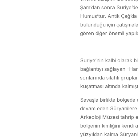
Şam’dan sonra Suriye’de 
Humus’tur. Antik Çağ’da
bulunduğu için çatışmala
gören diğer önemli yapıl
Suriye’nin kalbi olarak b
bağlantıyı sağlayan -Hamid
sonlarında silahlı grupla
kuşatması altında kalmıştı
Savaşla birlikte bölgede 
devam eden Süryanilere y
Arkeoloji Müzesi tahrip ed
bölgenin kimliğini kendi
yüzyıldan kalma Süryani h