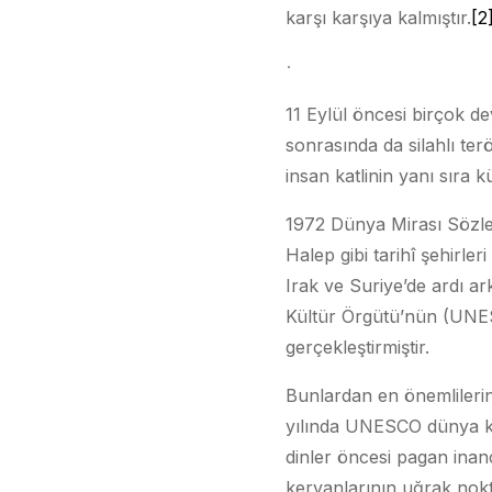
karşı karşıya kalmıştır.
[2
11 Eylül öncesi birçok d
sonrasında da silahlı ter
insan katlinin yanı sıra k
1972 Dünya Mirası Sözleş
Halep gibi tarihî şehirler
Irak ve Suriye’de ardı ar
Kültür Örgütü’nün (UNESC
gerçekleştirmiştir.
Bunlardan en önemlilerind
yılında UNESCO dünya kült
dinler öncesi pagan inan
kervanlarının uğrak nokt