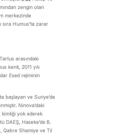
ımından zengin olan
şim merkezinde
ı sıra Humus’ta zarar
 Tartus arasındaki
us kenti, 2011 yılı
dar Esed rejiminin
’ta başlayan ve Suriye’de
nmiştir. Ninova’daki
k kimliği yok ederek
gütü DAEŞ, Haseke’de 8.
am, Qabre Shamiye ve Til