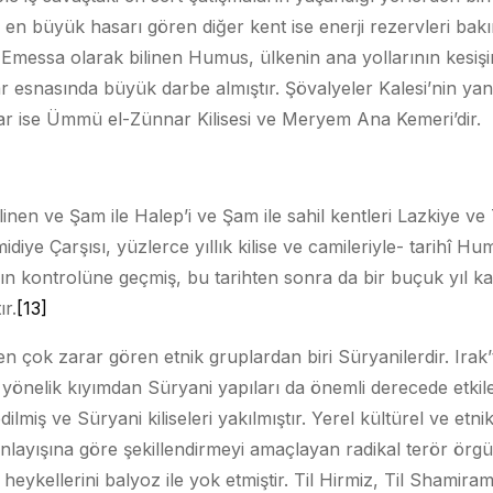
en büyük hasarı gören diğer kent ise enerji rezervleri bak
 Emessa olarak bilinen Humus, ülkenin ana yollarının kesi
r esnasında büyük darbe almıştır. Şövalyeler Kalesi’nin yan
ar ise Ümmü el-Zünnar Kilisesi ve Meryem Ana Kemeri’dir.
ilinen ve Şam ile Halep’i ve Şam ile sahil kentleri Lazkiye ve
iye Çarşısı, yüzlerce yıllık kilise ve camileriyle- tarihî Hum
rın kontrolüne geçmiş, bu tarihten sonra da bir buçuk yıl ka
r.
[13]
en çok zarar gören etnik gruplardan biri Süryanilerdir. Irak
önelik kıyımdan Süryani yapıları da önemli derecede etkile
ilmiş ve Süryani kiliseleri yakılmıştır. Yerel kültürel ve etni
 anlayışına göre şekillendirmeyi amaçlayan radikal terör ör
eykellerini balyoz ile yok etmiştir. Til Hirmiz, Til Shamir