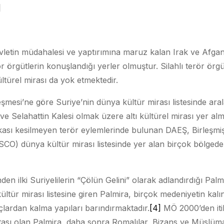
]
evletin müdahalesi ve yaptırımına maruz kalan Irak ve Afgani
ör örgütlerin konuşlandığı yerler olmuştur. Silahlı terör örgü
ültürel mirası da yok etmektedir.
mesi’ne göre Suriye’nin dünya kültür mirası listesinde ara
i ve Selahattin Kalesi olmak üzere altı kültürel mirası yer alm
kası kesilmeyen terör eylemlerinde bulunan DAEŞ, Birleşmiş M
O) dünya kültür mirası listesinde yer alan birçok bölgede
en ilki Suriyelilerin “Çölün Gelini” olarak adlandırdığı Palmi
ür mirası listesine giren Palmira, birçok medeniyetin kalıntı
çlardan kalma yapıları barındırmaktadır.
[4]
MÖ 2000’den itib
ası olan Palmira, daha sonra Romalılar, Bizans ve Müslüma