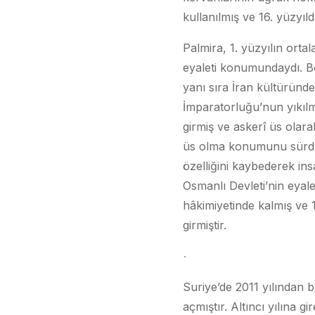
kullanılmış ve 16. yüzyılda
Palmira, 1. yüzyılın ort
eyaleti konumundaydı. Böl
yanı sıra İran kültüründe
İmparatorluğu’nun yıkıl
girmiş ve askerî üs olara
üs olma konumunu sürdür
özelliğini kaybederek in
Osmanlı Devleti’nin eyal
hâkimiyetinde kalmış ve 1
girmiştir.
Suriye’de 2011 yılından 
açmıştır. Altıncı yılına g