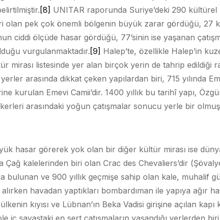
irtilmiştir.
[8]
UNITAR raporunda Suriye’deki 290 kültürel m
i olan pek çok önemli bölgenin büyük zarar gördüğü, 27 kü
nun ciddi ölçüde hasar gördüğü, 77’sinin ise yaşanan çatı
 olduğu vurgulanmaktadır.
[9]
Halep’te, özellikle Halep’in ku
irası listesinde yer alan birçok yerin de tahrip edildiği ra
 yerler arasında dikkat çeken yapılardan biri, 715 yılında E
yerine kurulan Emevi Camii’dir. 1400 yıllık bu tarihî yapı, Öz
 askerleri arasındaki yoğun çatışmalar sonucu yerle bir olmuş
yük hasar görerek yok olan bir diğer kültür mirası ise dü
Çağ kalelerinden biri olan Crac des Chevaliers’dir (Şövalye
a bulunan ve 900 yıllık geçmişe sahip olan kale, muhalif gü
i alırken havadan yaptıkları bombardıman ile yapıya ağır has
le ülkenin kıyısı ve Lübnan’ın Beka Vadisi girişine açılan kap
e iç savaştaki en sert çatışmaların yaşandığı yerlerden biri