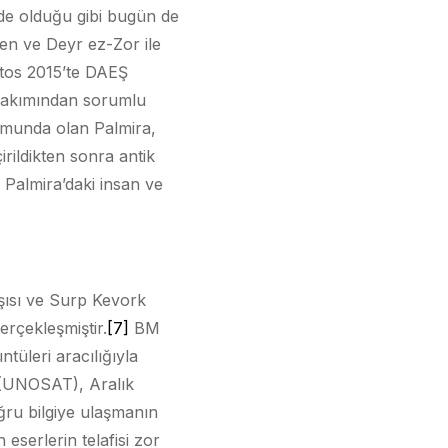
erde olduğu gibi bugün de
çen ve Deyr ez-Zor ile
stos 2015’te DAEŞ
 bakımından sorumlu
numunda olan Palmira,
irildikten sonra antik
. Palmira’daki insan ve
şısı ve Surp Kevork
erçekleşmiştir.
[7]
BM
üleri aracılığıyla
 (UNOSAT), Aralık
ğru bilgiye ulaşmanın
eserlerin telafisi zor