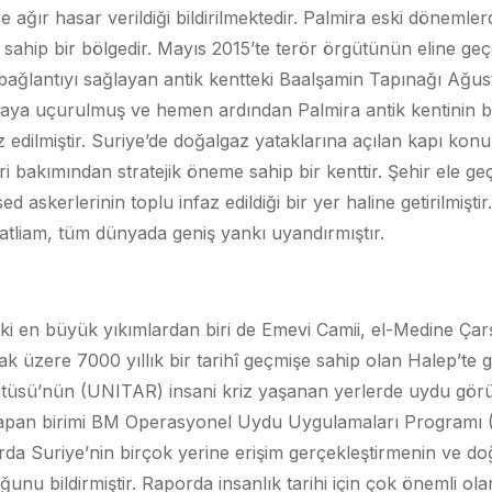
re ağır hasar verildiği bildirilmektedir. Palmira eski döneml
 sahip bir bölgedir. Mayıs 2015’te terör örgütünün eline ge
bağlantıyı sağlayan antik kentteki Baalşamin Tapınağı Ağu
havaya uçurulmuş ve hemen ardından Palmira antik kentinin
z edilmiştir. Suriye’de doğalgaz yataklarına açılan kapı ko
ri bakımından stratejik öneme sahip bir kenttir. Şehir ele geç
d askerlerinin toplu infaz edildiği bir yer haline getirilmiştir
katliam, tüm dünyada geniş yankı uyandırmıştır.
i en büyük yıkımlardan biri de Emevi Camii, el-Medine Çar
ak üzere 7000 yıllık bir tarihî geçmişe sahip olan Halep’te g
itüsü’nün (UNITAR) insani kriz yaşanan yerlerde uydu görünt
 yapan birimi BM Operasyonel Uydu Uygulamaları Programı
rda Suriye’nin birçok yerine erişim gerçekleştirmenin ve do
nu bildirmiştir. Raporda insanlık tarihi için çok önemli olan 