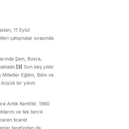
stan, 11 Eylül
tleri çatışmalar sırasında
larında Şam, Bosra,
aktadır.
[3]
Son beş yıldır
illetler Eğitim, Bilim ve
 büyük bir yıkım
ra Antik Kenti’dir. 1980
larını ve tek tanrılı
aren ticaret
nlar tarafından da