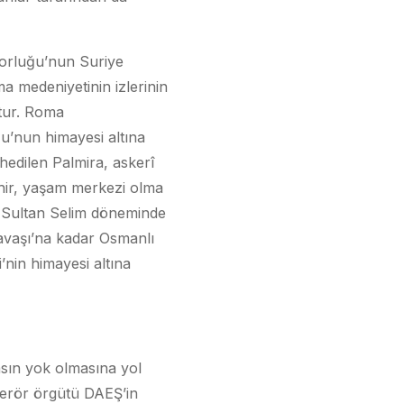
torluğu’nun Suriye
a medeniyetinin izlerinin
ştur. Roma
u’nun himayesi altına
thedilen Palmira, askerî
hir, yaşam merkezi olma
z Sultan Selim döneminde
Savaşı’na kadar Osmanlı
’nin himayesi altına
asın yok olmasına yol
, terör örgütü DAEŞ’in