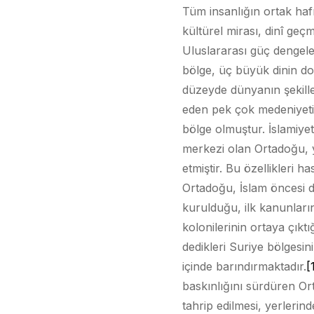
Tüm insanlığın ortak hafız
kültürel mirası, dinî geçm
Uluslararası güç dengele
bölge, üç büyük dinin doğ
düzeyde dünyanın şekill
eden pek çok medeniyeti
bölge olmuştur. İslamiye
merkezi olan Ortadoğu, ya
etmiştir. Bu özellikleri 
Ortadoğu, İslam öncesi dü
kurulduğu, ilk kanunların
kolonilerinin ortaya çıkt
dedikleri Suriye bölgesin
içinde barındırmaktadır.
[
baskınlığını sürdüren Ort
tahrip edilmesi, yerlerin