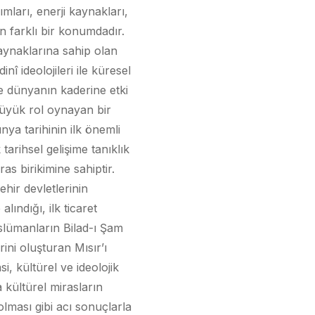
ımları, enerji kaynakları,
en farklı bir konumdadır.
aynaklarına sahip olan
î ideolojileri ile küresel
e dünyanın kaderine etki
büyük rol oynayan bir
ya tarihinin ilk önemli
arihsel gelişime tanıklık
as birikimine sahiptir.
hir devletlerinin
lındığı, ilk ticaret
üslümanların Bilad-ı Şam
ini oluşturan Mısır’ı
, kültürel ve ideolojik
 kültürel mirasların
olması gibi acı sonuçlarla