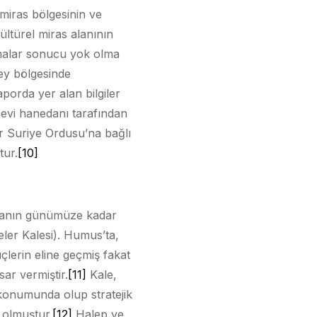
iras bölgesinin ve
ltürel miras alanının
şmalar sonucu yok olma
zey bölgesinde
porda yer alan bilgiler
mevi hanedanı tarafından
gür Suriye Ordusu’na bağlı
tur.
[10]
nyanın günümüze kadar
ler Kalesi). Humus’ta,
çlerin eline geçmiş fakat
ar vermiştir.
[11]
Kale,
ı konumunda olup stratejik
 olmuştur.
[12]
Halep ve