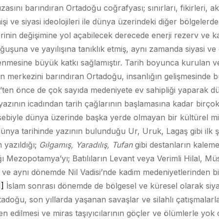
asını barındıran Ortadoğu coğrafyası; sınırları, fikirleri, ak
işi ve siyasi ideolojileri ile dünya üzerindeki diğer bölgelerd
rinin değişimine yol açabilecek derecede enerji rezerv ve k
uşuna ve yayılışına tanıklık etmiş, aynı zamanda siyasi ve din
enmesine büyük katkı sağlamıştır. Tarih boyunca kurulan v
n merkezini barındıran Ortadoğu, insanlığın gelişmesinde 
t’ten önce de çok sayıda medeniyete ev sahipliği yaparak dün
zının icadından tarih çağlarının başlamasına kadar birçok t
hasebiyle dünya üzerinde başka yerde olmayan bir kültürel mir
nya tarihinde yazının bulunduğu Ur, Uruk, Lagaş gibi ilk şe
 yazıldığı;
Gılgamış, Yaradılış, Tufan
gibi destanların kaleme a
ığı Mezopotamya’yı; Batılıların Levant veya Verimli Hilal, M
i ve aynı dönemde Nil Vadisi’nde kadim medeniyetlerinden bir
1]
İslam sonrası dönemde de bölgesel ve küresel olarak siyasi
adoğu, son yıllarda yaşanan savaşlar ve silahlı çatışmalarla
den edilmesi ve miras taşıyıcılarının göçler ve ölümlerle yok 