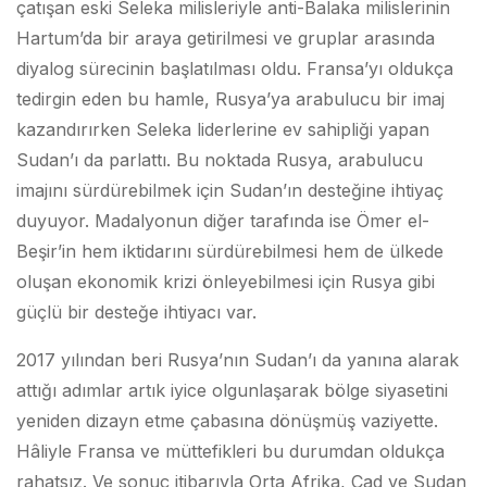
çatışan eski Seleka milisleriyle anti-Balaka milislerinin
Hartum’da bir araya getirilmesi ve gruplar arasında
diyalog sürecinin başlatılması oldu. Fransa’yı oldukça
tedirgin eden bu hamle, Rusya’ya arabulucu bir imaj
kazandırırken Seleka liderlerine ev sahipliği yapan
Sudan’ı da parlattı. Bu noktada Rusya, arabulucu
imajını sürdürebilmek için Sudan’ın desteğine ihtiyaç
duyuyor. Madalyonun diğer tarafında ise Ömer el-
Beşir’in hem iktidarını sürdürebilmesi hem de ülkede
oluşan ekonomik krizi önleyebilmesi için Rusya gibi
güçlü bir desteğe ihtiyacı var.
2017 yılından beri Rusya’nın Sudan’ı da yanına alarak
attığı adımlar artık iyice olgunlaşarak bölge siyasetini
yeniden dizayn etme çabasına dönüşmüş vaziyette.
Hâliyle Fransa ve müttefikleri bu durumdan oldukça
rahatsız. Ve sonuç itibarıyla Orta Afrika, Çad ve Sudan