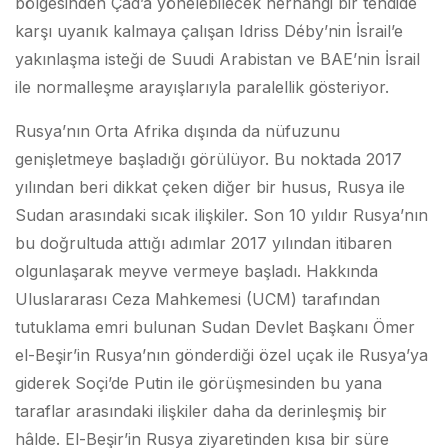
bölgesinden Çad’a yönelebilecek herhangi bir tehdide
karşı uyanık kalmaya çalışan Idriss Déby’nin İsrail’e
yakınlaşma isteği de Suudi Arabistan ve BAE’nin İsrail
ile normalleşme arayışlarıyla paralellik gösteriyor.
Rusya’nın Orta Afrika dışında da nüfuzunu
genişletmeye başladığı görülüyor. Bu noktada 2017
yılından beri dikkat çeken diğer bir husus, Rusya ile
Sudan arasındaki sıcak ilişkiler. Son 10 yıldır Rusya’nın
bu doğrultuda attığı adımlar 2017 yılından itibaren
olgunlaşarak meyve vermeye başladı. Hakkında
Uluslararası Ceza Mahkemesi (UCM) tarafından
tutuklama emri bulunan Sudan Devlet Başkanı Ömer
el-Beşir’in Rusya’nın gönderdiği özel uçak ile Rusya’ya
giderek Soçi’de Putin ile görüşmesinden bu yana
taraflar arasındaki ilişkiler daha da derinleşmiş bir
hâlde. El-Beşir’in Rusya ziyaretinden kısa bir süre