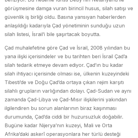
görüşmesine damga vuran birincil husus, silah satışı ve
güvenlik iş birliği oldu. Basına yansıyan haberlerden
anlaşıldığı kadarıyla Çad yönetiminin sunduğu uzun
silah listesi, İsrail’i bile şaşırtacak boyutta.
Çad muhalefetine göre Çad ve İsrail, 2008 yılından bu
yana ilişki içerisindeler ve bu tarihten beri İsrail Çad’a
silah tedarik etmeye devam ediyor. Çad’ın bu kadar
silah ihtiyacı içerisinde olması ise, ülkenin kuzeyindeki
Tibesti’de ve Doğu Çad’da ortaya çıkan rejim karşıtı
silahlı grupların varlığından dolayı. Çad-Sudan ve aynı
zamanda Çad-Libya ve Çad-Mısır ilişkilerini yakından
ilgilendiren bu sorun alanlarının biraz kaşınması
durumunda, Çad’da ciddi bir huzursuzluk doğabilir.
Bugüne kadar Nijerya’nın kuzeyi, Mali ve Orta
Afrika’daki askerî operasyonlara her türlü desteği