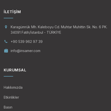
İLETIŞIM
Karagümrük Mh. Kaleboyu Cd. Muhtar Muhittin Sk. No. 6 PK.
34091 Fatih/İstanbul - TÜRKİYE
+90 539 962 97 39
info@insamer.com
KURUMSAL
Hakkımızda
Etkinlikler
Basın