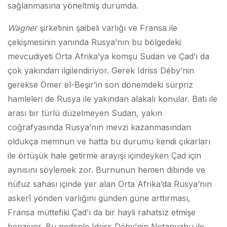
sağlanmasına yöneltmiş durumda.
Wagner
şirketinin şaibeli varlığı ve Fransa ile
çekişmesinin yanında Rusya’nın bu bölgedeki
mevcudiyeti Orta Afrika’ya komşu Sudan ve Çad’ı da
çok yakından ilgilendiriyor. Gerek Idriss Déby’nin
gerekse Ömer el-Beşir’in son dönemdeki sürpriz
hamleleri de Rusya ile yakından alakalı konular. Batı ile
arası bir türlü düzelmeyen Sudan, yakın
coğrafyasında Rusya’nın mevzi kazanmasından
oldukça memnun ve hatta bu durumu kendi çıkarları
ile örtüşük hale getirme arayışı içindeyken Çad için
aynısını söylemek zor. Burnunun hemen dibinde ve
nüfuz sahası içinde yer alan Orta Afrika’da Rusya’nın
askerî yönden varlığını günden güne arttırması,
Fransa müttefiki Çad’ı da bir hayli rahatsız etmişe
benziyor. Bu nedenle Idriss Déby’nin Netanyahu ile