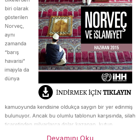
biri olarak
gösterilen
Norveç,
aynı
zamanda
“barış
havarisi”
imajıyla da
dünya
kamuoyunda kendisine oldukça saygın bir yer edinmiş
bulunuyor. Ancak bu olumlu tablonun karşısında, silah
ticaretinden milyarlarca dolar kazanan, kutup
bölgesindeki yeni enerji rezervleri için pastadan pay
Devamını Oku