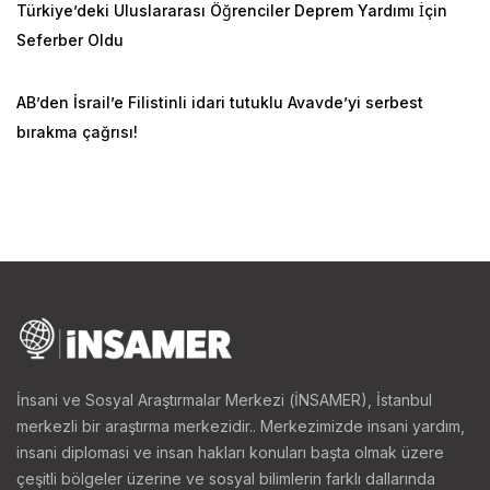
Türkiye’deki Uluslararası Öğrenciler Deprem Yardımı İçin
Seferber Oldu
AB’den İsrail’e Filistinli idari tutuklu Avavde’yi serbest
bırakma çağrısı!
İnsani ve Sosyal Araştırmalar Merkezi (İNSAMER), İstanbul
merkezli bir araştırma merkezidir.. Merkezimizde insani yardım,
insani diplomasi ve insan hakları konuları başta olmak üzere
çeşitli bölgeler üzerine ve sosyal bilimlerin farklı dallarında