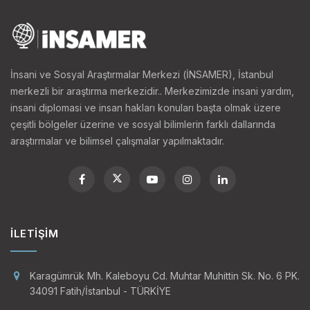
demografik yapısını oluşturan farklı din ve kültüre
sahip bu üç unsur arasındaki etnik çekişme, ülkenin iç
politikasını belirlediği gibi, yabancı statüsündeki
göçmen ve mültecilere yönelik politikaların
İnsani ve Sosyal Araştırmalar Merkezi (İNSAMER), İstanbul
belirlenmesinde de önemli bir etkendir.
merkezli bir araştırma merkezidir.. Merkezimizde insani yardım,
insani diplomasi ve insan hakları konuları başta olmak üzere
çeşitli bölgeler üzerine ve sosyal bilimlerin farklı dallarında
Göç, İltica ve Demografik Yapı Bağlamında
araştırmalar ve bilimsel çalışmalar yapılmaktadır.
Malezya
Tarihî
15. yüzyıl itibarıyla birer ekonomi ve
İLETIŞIM
Hindistan-
ticaret merkezi hâline gelen Malay
Çin deniz
sultanlıkları, bundan sonra âdeta
ticareti
Karagümrük Mh. Kaleboyu Cd. Muhtar Muhittin Sk. No. 6 PK.
Arap, Çinli ve Hintli tüccarların
34091 Fatih/İstanbul - TÜRKİYE
akınına uğramıştır.