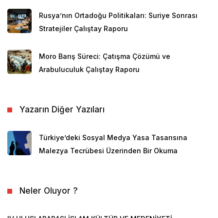
milyon olduğu tahmin edilmektedir.
Rusya’nın Ortadoğu Politikaları: Suriye Sonrası
Malezya’daki göçmenler, ülkedeki iş gücünün %20’sini
Stratejiler Çalıştay Raporu
oluşturmaktadır (Wahab, 2020). Çoğunluğu
Endonezya, Bangladeş ve Nepal gibi çevre ülkelerden
Moro Barış Süreci: Çatışma Çözümü ve
gelen göçmenler, kauçuk ve palmiye tarlaları, hizmet,
Arabuluculuk Çalıştay Raporu
sanayi ve inşaat sektörlerinde çalışmaktadır.
Malezya’daki göçmenlerin bir kısmı ülkeye girişte resmî
Yazarın Diğer Yazıları
yolları kullanırken büyük bir kısmı insan kaçakçılarıyla
iş birliği yaparak ülkeye ulaşmaktadır. Malezya
hükümeti insan kaçakçılığını önlemek ve kayıt dışı
Türkiye’deki Sosyal Medya Yasa Tasarısına
göçü engellemek için sıkı tedbirler alsa da bu durumun
Malezya Tecrübesi Üzerinden Bir Okuma
önüne geçmek mümkün olamamaktadır.
Malezya’da sayıları milyonları aşan göçmenin yanı sıra
Neler Oluyor ?
çoğunluğu Myanmar’daki katliamlardan kaçarak
ülkeye ulaşan Rohingyalıların oluşturduğu 182.230