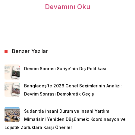
Devamını Oku
Benzer Yazılar
Tarihî Çin-Hindistan deniz ticaretinin geçiş
Devrim Sonrası Suriye'nin Dış Politikası
güzergâhında yer alan Malezya, her zaman göçmen
ve mültecilerin hedef ülkelerinden biri olmuştur. 17.
Bangladeş'te 2026 Genel Seçimlerinin Analizi:
yüzyıldan itibaren zengin kalay madenlerinde
Devrim Sonrası Demokratik Geçiş
çalıştırılmak üzere insan gücüne ihtiyaç duyan
Malezya, bağımsızlıktan sonra da ekonomik
Sudan’da İnsani Durum ve İnsani Yardım
gelişmelere paralel olarak göçmen kabul etmiştir.
Mimarisini Yeniden Düşünmek: Koordinasyon ve
Bugün toplamda 3 ila 5,5 milyon göçmenin bulunduğu
Lojistik Zorluklara Karşı Öneriler
Malezya’da, kayıt dışı göçmenlerin sayısının en az 2