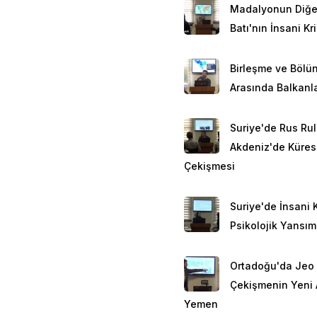
Madalyonun Diğe
Batı'nın İnsani Kri
Birleşme ve Bölü
Arasında Balkanl
Suriye'de Rus Rul
Akdeniz'de Küres
Çekişmesi
Suriye'de İnsani K
Psikolojik Yansım
Ortadoğu'da Jeo P
Çekişmenin Yeni 
Yemen