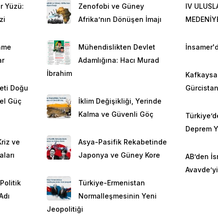
r Yüzü:
Zenofobi ve Güney
IV ULUSL
zi
Afrika’nın Dönüşen İmajı
MEDENİY
nme
Mühendislikten Devlet
İnsamer'd
ar
Adamlığına: Hacı Murad
İbrahim
Kafkaysa 
eti Doğu
Gürcista
el Güç
İklim Değişikliği, Yerinde
Kalma ve Güvenli Göç
Türkiye’d
Deprem Ya
riz ve
Asya-Pasifik Rekabetinde
aları
Japonya ve Güney Kore
AB’den İsr
Avavde’yi
olitik
Türkiye-Ermenistan
Adı
Normalleşmesinin Yeni
Jeopolitiği