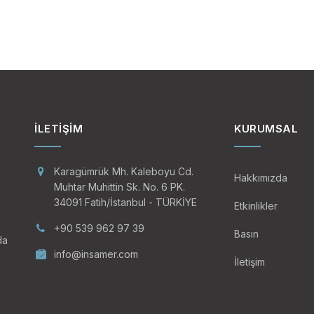
İLETIŞIM
KURUMSAL
Karagümrük Mh. Kaleboyu Cd.
Hakkımızda
Muhtar Muhittin Sk. No. 6 PK.
34091 Fatih/İstanbul - TÜRKİYE
Etkinlikler
+90 539 962 97 39
Basın
da
info@insamer.com
İletişim