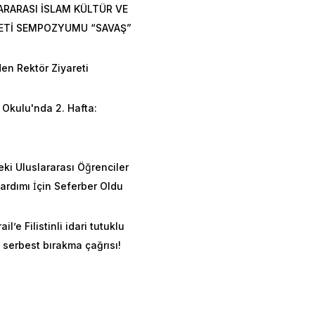
ARARASI İSLAM KÜLTÜR VE
ETİ SEMPOZYUMU “SAVAŞ”
en Rektör Ziyareti
Okulu'nda 2. Hafta:
n
eki Uluslararası Öğrenciler
rdımı İçin Seferber Oldu
ail’e Filistinli idari tutuklu
 serbest bırakma çağrısı!