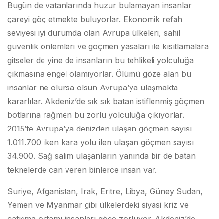
Bugün de vatanlarında huzur bulamayan insanlar
çareyi göç etmekte buluyorlar. Ekonomik refah
seviyesi iyi durumda olan Avrupa ülkeleri, sahil
güvenlik önlemleri ve göçmen yasaları ile kısıtlamalara
gitseler de yine de insanların bu tehlikeli yolculuğa
çıkmasına engel olamıyorlar. Ölümü göze alan bu
insanlar ne olursa olsun Avrupa’ya ulaşmakta
kararlılar. Akdeniz’de sık sık batan istiflenmiş göçmen
botlarına rağmen bu zorlu yolculuğa çıkıyorlar.
2015’te Avrupa’ya denizden ulaşan göçmen sayısı
1.011.700 iken kara yolu ilen ulaşan göçmen sayısı
34.900. Sağ salim ulaşanların yanında bir de batan
teknelerde can veren binlerce insan var.
Suriye, Afganistan, Irak, Eritre, Libya, Güney Sudan,
Yemen ve Myanmar gibi ülkelerdeki siyasi kriz ve
çatışma ortamı insanları göçe zorluyor. Akdeniz’de