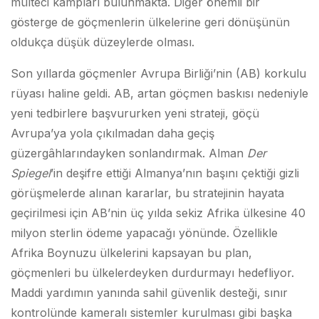
mülteci kampları bulunmakta. Diğer önemli bir
gösterge de göçmenlerin ülkelerine geri dönüşünün
oldukça düşük düzeylerde olması.
Son yıllarda göçmenler Avrupa Birliği’nin (AB) korkulu
rüyası haline geldi. AB, artan göçmen baskısı nedeniyle
yeni tedbirlere başvururken yeni strateji, göçü
Avrupa’ya yola çıkılmadan daha geçiş
güzergâhlarındayken sonlandırmak. Alman
Der
Spiegel
’in deşifre ettiği Almanya’nın başını çektiği gizli
görüşmelerde alınan kararlar, bu stratejinin hayata
geçirilmesi için AB’nin üç yılda sekiz Afrika ülkesine 40
milyon sterlin ödeme yapacağı yönünde. Özellikle
Afrika Boynuzu ülkelerini kapsayan bu plan,
göçmenleri bu ülkelerdeyken durdurmayı hedefliyor.
Maddi yardımın yanında sahil güvenlik desteği, sınır
kontrolünde kameralı sistemler kurulması gibi başka