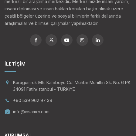
merkezli bir araştırma merkezidir.. Merkezimizde insani yardım,
tür özgürlükleri garantilemektedir. Dolayısıyla kanunlar
insani diplomasi ve insan hakları konuları başta olmak üzere
karşısında herkes eşit muamele görmektedir. Bu
çeşitli bölgeler üzerine ve sosyal bilimlerin farklı dallarında
uygulamalar farklı etnik ve dinî gruplar arası iletişimi
araştırmalar ve bilimsel çalışmalar yapılmaktadır.
kolaylaştırmakta ve birbirlerine karşı anlayış ve
hoşgörüyü teşvik etmektedir. Asimilasyon yerine
entegrasyonu benimseyen bu politika herhangi bir
kültürün üstünlüğünü tanımamaktadır ve herkesi eşit
İLETIŞIM
vatandaş olarak tanımlamaktadır.
Quebec
Karagümrük Mh. Kaleboyu Cd. Muhtar Muhittin Sk. No. 6 PK.
"Kanada, İslam dünyasının farklı
eyaletinde
34091 Fatih/İstanbul - TÜRKİYE
coğrafyalarında görülen krizler
ise çok
+90 539 962 97 39
nedeniyle Müslümanlar için adeta
ikinci bir vatan olmuştur. İş imkânları,
info@insamer.com
özgürlükler ve genel refah açısından
Müslümanlar ülkede pek çok imkâna
KURUMSAL