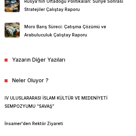
gerçekleşmiştir. İlk dalga Doğu Avrupa’dan başlamıştır,
Rusya’nın Ortadoğu Politikaları: Suriye Sonrası
ikincisi Pakistan ve Hindistan, üçüncüsü ise Mısır ve
Stratejiler Çalıştay Raporu
Lübnan’dan gerçekleşmiştir. Son zamanlarda Cezayir
ve Suriye’den de göçler gerçekleşmektedir. Kriz
Moro Barış Süreci: Çatışma Çözümü ve
yaşanan ülkelerin vatandaşlarının yeni umudu olan
Arabuluculuk Çalıştay Raporu
Kanada, özellikle Ortadoğu’da ve İslam dünyasının
diğer coğrafyalarında görülen krizler nedeniyle
Yazarın Diğer Yazıları
Müslümanlar için adeta ikinci bir vatan olmuştur.
Ortadoğu’nun yanı sıra Uzak Doğu, Afrika ve Latin
Amerika ülkelerinden de çok sayıda göçmen yaşamak
Neler Oluyor ?
için Kanada’yı tercih etmiştir.
Statistics Canada
’nın
verilerine göre ülkede yaşayan her beş kişiden biri
IV ULUSLARARASI İSLAM KÜLTÜR VE MEDENİYETİ
Kanada dışında doğmuştur.
[3]
Yine bu verilere göre
SEMPOZYUMU “SAVAŞ”
aşağı yukarı 10 milyon kişi kendini Kanadalı olarak,
diğer büyük gruplar ise kendilerini İngiliz, Fransız,
İnsamer'den Rektör Ziyareti
İrlandalı veya Alman olarak tanımlamaktadır.
[4]