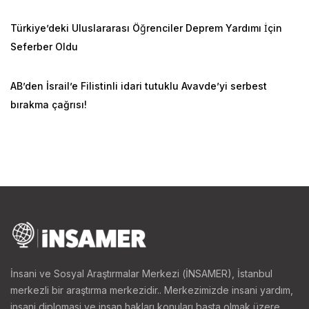
Türkiye’deki Uluslararası Öğrenciler Deprem Yardımı İçin
Seferber Oldu
AB’den İsrail’e Filistinli idari tutuklu Avavde’yi serbest
bırakma çağrısı!
İnsani ve Sosyal Araştırmalar Merkezi (İNSAMER), İstanbul
merkezli bir araştırma merkezidir.. Merkezimizde insani yardım,
insani diplomasi ve insan hakları konuları başta olmak üzere