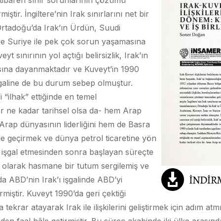
n itibaren sınır sorunlarının çözümü
ştir. İngiltere’nin Irak sınırlarını net bir
Ortadoğu’da Irak’ın Ürdün, Suudi
ve Suriye ile pek çok sorun yaşamasına
t sınırının yol açtığı belirsizlik, Irak’ın
sına dayanmaktadır ve Kuveyt’in 1990
işgaline de bu durum sebep olmuştur.
“ilhak” ettiğinde en temel
r ne kadar tarihsel olsa da- hem Arap
k Arap dünyasının liderliğini hem de Basra
le geçirmek ve dünya petrol ticaretine yön
’i işgal etmesinden sonra başlayan süreçte
ı olarak hasmane bir tutum sergilemiş ve
nda ABD’nin Irak’ı işgalinde ABD’yi
miştir. Kuveyt 1990’da geri çektiği
 tekrar atayarak Irak ile ilişkilerini geliştirmek için adım atm