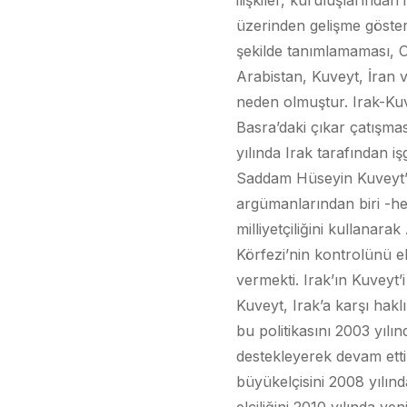
ilişkiler, kuruluşlarında
üzerinden gelişme göstermi
şekilde tanımlamaması, 
Arabistan, Kuveyt, İran 
neden olmuştur. Irak-Kuvey
Basra’daki çıkar çatışma
yılında Irak tarafından 
Saddam Hüseyin Kuveyt’i 
argümanlarından biri -he
milliyetçiliğini kullanara
Körfezi’nin kontrolünü e
vermekti. Irak’ın Kuveyt
Kuveyt, Irak’a karşı hakl
bu politikasını 2003 yılı
destekleyerek devam ettir
büyükelçisini 2008 yılında