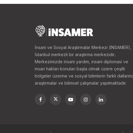
Suudi Arabistan-Kuveyt s
Kuveyt Şeyhliği 1913’te O
Kuveyt sınırını oluşturma
desteklemiş ve iki ülke 
verilmiştir; Irak Kralı I.
İnsani ve Sosyal Araştırmalar Merkezi (İNSAMER),
Irak 1932 yılında manda 
İstanbul merkezli bir araştırma merkezidir..
edilmiştir. Bu süreçte Ira
Merkezimizde insani yardım, insani diplomasi ve
Osmanlı anlaşmasının bel
insan hakları konuları başta olmak üzere çeşitli
el-Said, 21 Temmuz 1932’
bölgeler üzerine ve sosyal bilimlerin farklı dalların
araştırmalar ve bilimsel çalışmalar yapılmaktadır.
makamlarının Irak-Kuveyt 
Warbah, Bubiyan, Maskan
olduğunu ifade etmiştir 
Bakanlığı sınır konusund
olamayacağını belirtmişt
1990’da Kuveyt’i işgal ne