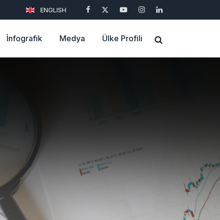
ENGLISH
İnfografik
Medya
Ülke Profili