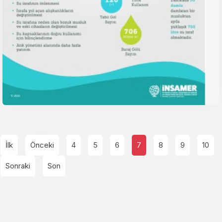
İlk
Önceki
4
5
6
7
8
9
10
Sonraki
Son